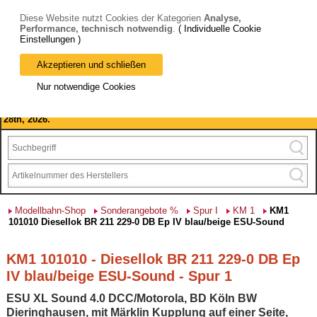
Diese Website nutzt Cookies der Kategorien
Analyse,
Performance, technisch notwendig
.
( Individuelle Cookie
Einstellungen )
Akzeptieren und schließen
Bitte beachten Sie: wir machen Betriebsferien, vom 03. bis 28.
Nur notwendige Cookies
August 2026 haben wir geschlossen.
Please note: we are closed for company holidays from August 3rd to
28th, 2026.
Modellbahn-Shop
Sonderangebote %
Spur I
KM 1
KM1
101010 Diesellok BR 211 229-0 DB Ep IV blau/beige ESU-Sound
KM1 101010 - Diesellok BR 211 229-0 DB Ep
IV blau/beige ESU-Sound - Spur 1
ESU XL Sound 4.0 DCC/Motorola, BD Köln BW
Dieringhausen, mit Märklin Kupplung auf einer Seite,