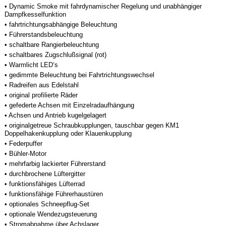
• Dynamic Smoke mit fahrdynamischer Regelung und unabhängiger
Dampfkesselfunktion
• fahrtrichtungsabhängige Beleuchtung
• Führerstandsbeleuchtung
• schaltbare Rangierbeleuchtung
• schaltbares Zugschlußsignal (rot)
• Warmlicht LED‘s
• gedimmte Beleuchtung bei Fahrtrichtungswechsel
• Radreifen aus Edelstahl
• original profilierte Räder
• gefederte Achsen mit Einzelradaufhängung
• Achsen und Antrieb kugelgelagert
• originalgetreue Schraubkupplungen, tauschbar gegen KM1
Doppelhakenkupplung oder Klauenkupplung
• Federpuffer
• Bühler-Motor
• mehrfarbig lackierter Führerstand
• durchbrochene Lüftergitter
• funktionsfähiges Lüfterrad
• funktionsfähige Führerhaustüren
• optionales Schneepflug-Set
• optionale Wendezugsteuerung
• Stromabnahme über Achslager