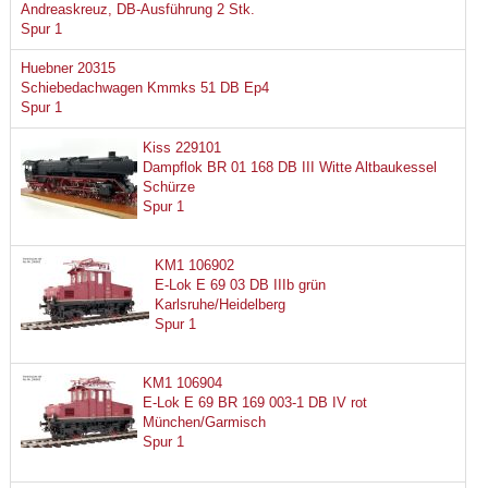
Andreaskreuz, DB-Ausführung 2 Stk.
Spur 1
Huebner 20315
Schiebedachwagen Kmmks 51 DB Ep4
Spur 1
Kiss 229101
Dampflok BR 01 168 DB III Witte Altbaukessel
Schürze
Spur 1
KM1 106902
E-Lok E 69 03 DB IIIb grün
Karlsruhe/Heidelberg
Spur 1
KM1 106904
E-Lok E 69 BR 169 003-1 DB IV rot
München/Garmisch
Spur 1