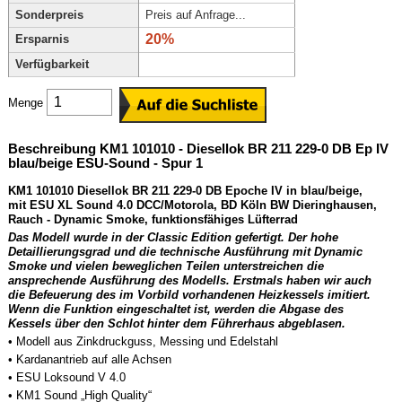
Sonderpreis
Preis auf Anfrage...
20%
Ersparnis
Verfügbarkeit
Menge
Beschreibung KM1 101010 - Diesellok BR 211 229-0 DB Ep IV
blau/beige ESU-Sound - Spur 1
KM1 101010 Diesellok BR 211 229-0 DB Epoche IV in blau/beige,
mit ESU XL Sound 4.0 DCC/Motorola, BD Köln BW Dieringhausen,
Rauch - Dynamic Smoke, funktionsfähiges Lüfterrad
Das Modell wurde in der Classic Edition gefertigt. Der hohe
Detaillierungsgrad und die technische Ausführung mit Dynamic
Smoke und vielen beweglichen Teilen unterstreichen die
ansprechende Ausführung des Modells. Erstmals haben wir auch
die Befeuerung des im Vorbild vorhandenen Heizkessels imitiert.
Wenn die Funktion eingeschaltet ist, werden die Abgase des
Kessels über den Schlot hinter dem Führerhaus abgeblasen.
• Modell aus Zinkdruckguss, Messing und Edelstahl
• Kardanantrieb auf alle Achsen
• ESU Loksound V 4.0
• KM1 Sound „High Quality“