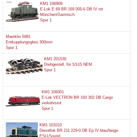
KM1 106909
E-Lok E 69 BR 169 005-6 DB IV rot
München/Garmisch
Spur 1
Maerklin 5991
Entkupplungsgleis 300mm
Spur 1
KM1 201530
Drehgestell, für SS15 NEM
Spur 1
KM1 109301
E-Lok VECTRON BR 193 302 DB Cargo
verkehrsrot
Spur 1
KM1 101010
Diesellok BR 211 229-0 DB Ep IV blau/beige
ESU-Sound