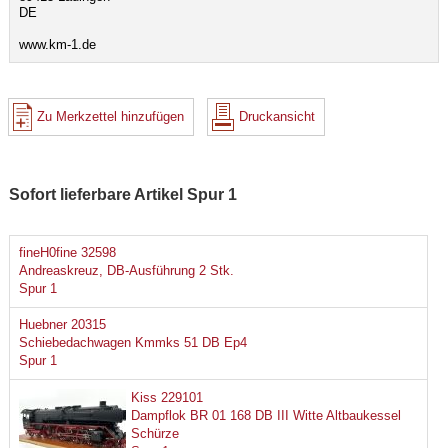
DE
www.km-1.de
Zu Merkzettel hinzufügen
Druckansicht
Sofort lieferbare Artikel Spur 1
fineH0fine 32598
Andreaskreuz, DB-Ausführung 2 Stk.
Spur 1
Huebner 20315
Schiebedachwagen Kmmks 51 DB Ep4
Spur 1
Kiss 229101
Dampflok BR 01 168 DB III Witte Altbaukessel
Schürze