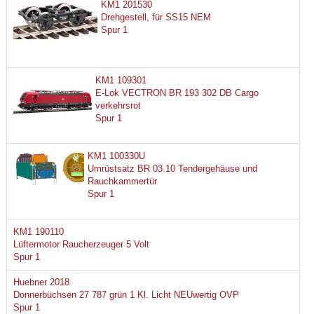
KM1 201530
Drehgestell, für SS15 NEM
Spur 1
KM1 109301
E-Lok VECTRON BR 193 302 DB Cargo
verkehrsrot
Spur 1
KM1 100330U
Umrüstsatz BR 03.10 Tendergehäuse und
Rauchkammertür
Spur 1
KM1 190110
Lüftermotor Raucherzeuger 5 Volt
Spur 1
Huebner 2018
Donnerbüchsen 27 787 grün 1 Kl. Licht NEUwertig OVP
Spur 1