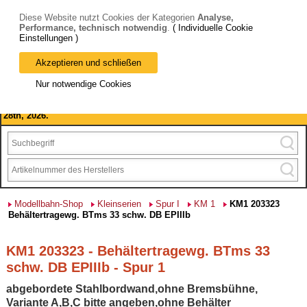
Diese Website nutzt Cookies der Kategorien
Analyse,
Performance, technisch notwendig
.
( Individuelle Cookie
Einstellungen )
Akzeptieren und schließen
Bitte beachten Sie: wir machen Betriebsferien, vom 03. bis 28.
Nur notwendige Cookies
August 2026 haben wir geschlossen.
Please note: we are closed for company holidays from August 3rd to
28th, 2026.
Modellbahn-Shop
Kleinserien
Spur I
KM 1
KM1 203323
Behältertragewg. BTms 33 schw. DB EPIIIb
KM1 203323 - Behältertragewg. BTms 33
schw. DB EPIIIb - Spur 1
abgebordete Stahlbordwand,ohne Bremsbühne,
Variante A,B,C bitte angeben,ohne Behälter