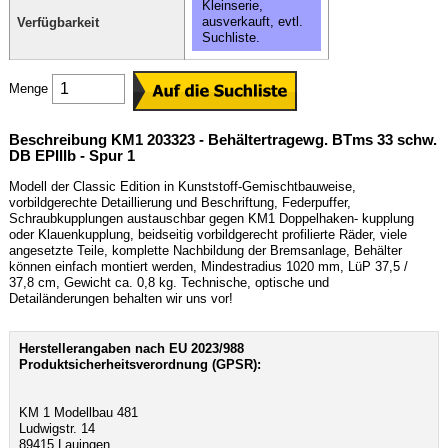
Kleinserie,
ausverkauft, evtl.
Verfügbarkeit
Suchliste.
Menge
Beschreibung KM1 203323 - Behältertragewg. BTms 33 schw.
DB EPIIIb - Spur 1
Modell der Classic Edition in Kunststoff-Gemischtbauweise,
vorbildgerechte Detaillierung und Beschriftung, Federpuffer,
Schraubkupplungen austauschbar gegen KM1 Doppelhaken- kupplung
oder Klauenkupplung, beidseitig vorbildgerecht profilierte Räder, viele
angesetzte Teile, komplette Nachbildung der Bremsanlage, Behälter
können einfach montiert werden, Mindestradius 1020 mm, LüP 37,5 /
37,8 cm, Gewicht ca. 0,8 kg. Technische, optische und
Detailänderungen behalten wir uns vor!
Herstellerangaben nach EU 2023/988
Produktsicherheitsverordnung (GPSR):
KM 1 Modellbau 481
Ludwigstr. 14
89415 Lauingen