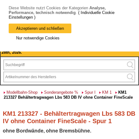
Diese Website nutzt Cookies der Kategorien
Analyse,
Performance, technisch notwendig
.
( Individuelle Cookie
Einstellungen )
Akzeptieren und schließen
Bitte beachten Sie: wir machen Betriebsferien, vom 03. bis 28.
Nur notwendige Cookies
August 2026 haben wir geschlossen.
Please note: we are closed for company holidays from August 3rd to
28th, 2026.
Modellbahn-Shop
Sonderangebote %
Spur I
KM 1
KM1
213327 Behältertragwagen Lbs 583 DB IV ohne Container FineScale
KM1 213327 - Behältertragwagen Lbs 583 DB
IV ohne Container FineScale - Spur 1
ohne Bordwände, ohne Bremsbühne.