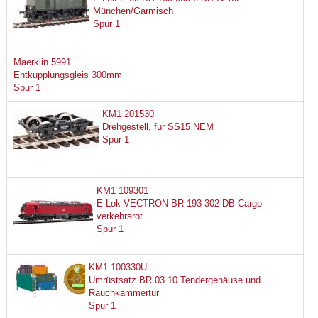
München/Garmisch
Spur 1
Maerklin 5991
Entkupplungsgleis 300mm
Spur 1
KM1 201530
Drehgestell, für SS15 NEM
Spur 1
KM1 109301
E-Lok VECTRON BR 193 302 DB Cargo
verkehrsrot
Spur 1
KM1 100330U
Umrüstsatz BR 03.10 Tendergehäuse und
Rauchkammertür
Spur 1