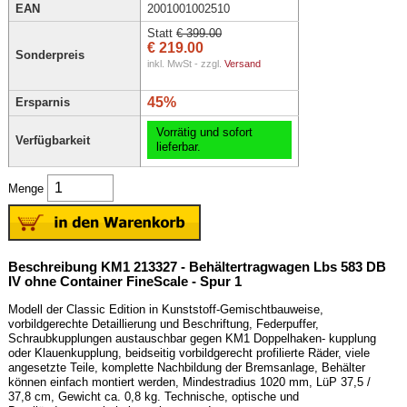
EAN
2001001002510
Statt
€ 399.00
€ 219.00
Sonderpreis
inkl. MwSt - zzgl.
Versand
45%
Ersparnis
Vorrätig und sofort
Verfügbarkeit
lieferbar.
Menge
Beschreibung KM1 213327 - Behältertragwagen Lbs 583 DB
IV ohne Container FineScale - Spur 1
Modell der Classic Edition in Kunststoff-Gemischtbauweise,
vorbildgerechte Detaillierung und Beschriftung, Federpuffer,
Schraubkupplungen austauschbar gegen KM1 Doppelhaken- kupplung
oder Klauenkupplung, beidseitig vorbildgerecht profilierte Räder, viele
angesetzte Teile, komplette Nachbildung der Bremsanlage, Behälter
können einfach montiert werden, Mindestradius 1020 mm, LüP 37,5 /
37,8 cm, Gewicht ca. 0,8 kg. Technische, optische und