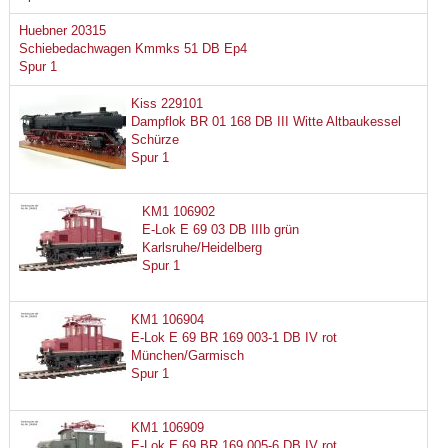
Huebner 20315
Schiebedachwagen Kmmks 51 DB Ep4
Spur 1
Kiss 229101
Dampflok BR 01 168 DB III Witte Altbaukessel
Schürze
Spur 1
KM1 106902
E-Lok E 69 03 DB IIIb grün
Karlsruhe/Heidelberg
Spur 1
KM1 106904
E-Lok E 69 BR 169 003-1 DB IV rot
München/Garmisch
Spur 1
KM1 106909
E-Lok E 69 BR 169 005-6 DB IV rot