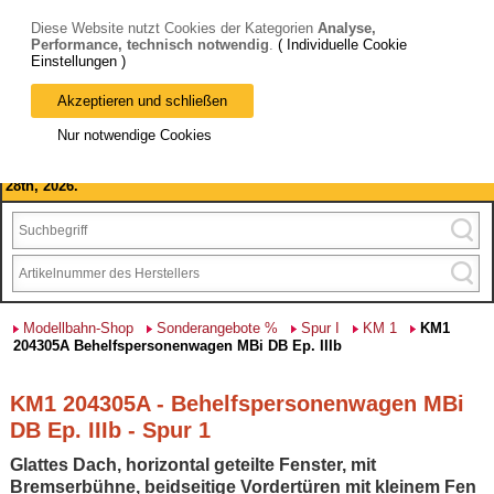
Diese Website nutzt Cookies der Kategorien
Analyse,
Performance, technisch notwendig
.
( Individuelle Cookie
Einstellungen )
Akzeptieren und schließen
Bitte beachten Sie: wir machen Betriebsferien, vom 03. bis 28.
Nur notwendige Cookies
August 2026 haben wir geschlossen.
Please note: we are closed for company holidays from August 3rd to
28th, 2026.
Modellbahn-Shop
Sonderangebote %
Spur I
KM 1
KM1
204305A Behelfspersonenwagen MBi DB Ep. IIIb
KM1 204305A - Behelfspersonenwagen MBi
DB Ep. IIIb - Spur 1
Glattes Dach, horizontal geteilte Fenster, mit
Bremserbühne, beidseitige Vordertüren mit kleinem Fen