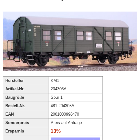
Hersteller
KM1
Artikel-Nr.
204305A
Baugröße
Spur 1
Bestell-Nr.
481-204305A
EAN
2001000998470
Sonderpreis
Preis auf Anfrage...
13%
Ersparnis