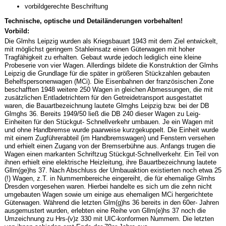
vorbildgerechte Beschriftung
Technische, optische und Detailänderungen vorbehalten!
Vorbild:
Die Glmhs Leipzig wurden als Kriegsbauart 1943 mit dem Ziel entwickelt,
mit möglichst geringem Stahleinsatz einen Güterwagen mit hoher
Tragfähigkeit zu erhalten. Gebaut wurde jedoch lediglich eine kleine
Probeserie von vier Wagen. Allerdings bildete die Konstruktion der Glmhs
Leipzig die Grundlage für die später in größeren Stückzahlen gebauten
Behelfspersonenwagen (MCi). Die Eisenbahnen der französischen Zone
beschafften 1948 weitere 250 Wagen in gleichen Abmessungen, die mit
zusätzlichen Entladetrichtern für den Getreidetransport ausgestattet
waren, die Bauartbezeichnung lautete Glmghs Leipzig bzw. bei der DB
Glmghs 36. Bereits 1949/50 ließ die DB 240 dieser Wagen zu Leig-
Einheiten für den Stückgut- Schnellverkehr umbauen. Je ein Wagen mit
und ohne Handbremse wurde paarweise kurzgekuppelt. Die Einheit wurde
mit einem Zugführerabteil (im Handbremswagen) und Fenstern versehen
und erhielt einen Zugang von der Bremserbühne aus. Anfangs trugen die
Wagen einen markanten Schriftzug Stückgut-Schnellverkehr. Ein Teil von
ihnen erhielt eine elektrische Heizleitung, ihre Bauartbezeichnung lautete
Gllm(ge)hs 37. Nach Abschluss der Umbauaktion existierten noch etwa 25
(!) Wagen, z.T. in Nummernbereiche eingereiht, die für ehemalige Glmhs
Dresden vorgesehen waren. Hierbei handelte es sich um die zehn nicht
umgebauten Wagen sowie um einige aus ehemaligen MCi hergerichtete
Güterwagen. Während die letzten Glm(g)hs 36 bereits in den 60er- Jahren
ausgemustert wurden, erlebten eine Reihe von Gllm(e)hs 37 noch die
Umzeichnung zu Hrs-(v)z 330 mit UIC-konformen Nummern. Die letzten