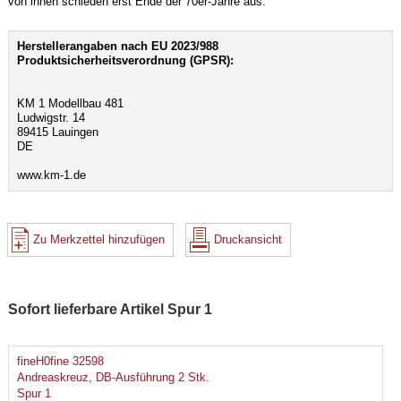
von ihnen schieden erst Ende der 70er-Jahre aus.
Herstellerangaben nach EU 2023/988
Produktsicherheitsverordnung (GPSR):
KM 1 Modellbau 481
Ludwigstr. 14
89415 Lauingen
DE
www.km-1.de
Zu Merkzettel hinzufügen
Druckansicht
Sofort lieferbare Artikel Spur 1
fineH0fine 32598
Andreaskreuz, DB-Ausführung 2 Stk.
Spur 1