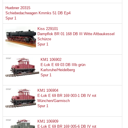
Huebner 20315
Schiebedachwagen Kmmks 51 DB Ep4
Spur 1
Kiss 229101
Dampflok BR 01 168 DB III Witte Altbaukessel
Schürze
Spur 1
KM1 106902
E-Lok E 69 03 DB IIIb grün
Karlsruhe/Heidelberg
Spur 1
KM1 106904
E-Lok E 69 BR 169 003-1 DB IV rot
München/Garmisch
Spur 1
KM1 106909
E-Lok E 69 BR 169 005-6 DB IV rot