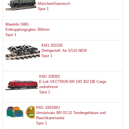
München/Garmisch
Spur 1
Maerklin 5991
Entkupplungsgleis 300mm
Spur 1
KM1 201530
Drehgestell, für SS15 NEM
Spur 1
KM1 109301
E-Lok VECTRON BR 193 302 DB Cargo
verkehrsrot
Spur 1
KM1 100330U
Umrüstsatz BR 03.10 Tendergehäuse und
Rauchkammertür
Spur 1