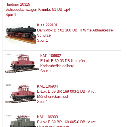
Huebner 20315
Schiebedachwagen Kmmks 51 DB Ep4
Spur 1
Kiss 229101
Dampflok BR 01 168 DB III Witte Altbaukessel
Schürze
Spur 1
KM1 106902
E-Lok E 69 03 DB IIIb grün
Karlsruhe/Heidelberg
Spur 1
KM1 106904
E-Lok E 69 BR 169 003-1 DB IV rot
München/Garmisch
Spur 1
KM1 106909
E-Lok E 69 BR 169 005-6 DB IV rot