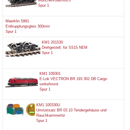
München/Garmisch
Spur 1
Maerklin 5991
Entkupplungsgleis 300mm
Spur 1
KM1 201530
Drehgestell, für SS15 NEM
Spur 1
KM1 109301
E-Lok VECTRON BR 193 302 DB Cargo
verkehrsrot
Spur 1
KM1 100330U
Umrüstsatz BR 03.10 Tendergehäuse und
Rauchkammertür
Spur 1