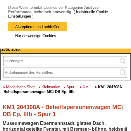
Diese Website nutzt Cookies der Kategorien
Analyse,
Performance, technisch notwendig
.
( Individuelle Cookie
Einstellungen )
Akzeptieren und schließen
Bitte beachten Sie: wir machen Betriebsferien, vom 03. bis 28.
Nur notwendige Cookies
August 2026 haben wir geschlossen.
Please note: we are closed for company holidays from August 3rd to
28th, 2026.
Modellbahn-Shop
Kleinserien
Spur I
KM 1
KM1 204308A
Behelfspersonenwagen MCi DB Ep. IIIb
KM1 204308A - Behelfspersonenwagen MCi
DB Ep. IIIb - Spur 1
Museumswagen Ebermannstadt, glattes Dach,
horizontal geteilte Fenster, mit Bremser- bühne, beidseiti