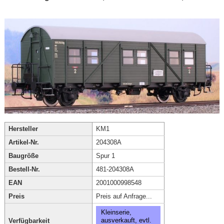
Hersteller
KM1
Artikel-Nr.
204308A
Baugröße
Spur 1
Bestell-Nr.
481-204308A
EAN
2001000998548
Preis
Preis auf Anfrage...
Kleinserie,
ausverkauft, evtl.
Verfügbarkeit