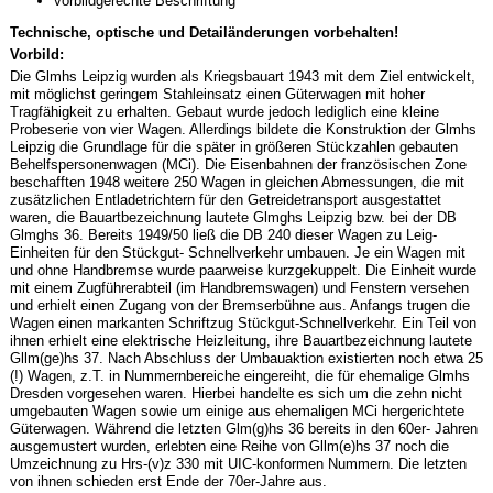
vorbildgerechte Beschriftung
Technische, optische und Detailänderungen vorbehalten!
Vorbild:
Die Glmhs Leipzig wurden als Kriegsbauart 1943 mit dem Ziel entwickelt,
mit möglichst geringem Stahleinsatz einen Güterwagen mit hoher
Tragfähigkeit zu erhalten. Gebaut wurde jedoch lediglich eine kleine
Probeserie von vier Wagen. Allerdings bildete die Konstruktion der Glmhs
Leipzig die Grundlage für die später in größeren Stückzahlen gebauten
Behelfspersonenwagen (MCi). Die Eisenbahnen der französischen Zone
beschafften 1948 weitere 250 Wagen in gleichen Abmessungen, die mit
zusätzlichen Entladetrichtern für den Getreidetransport ausgestattet
waren, die Bauartbezeichnung lautete Glmghs Leipzig bzw. bei der DB
Glmghs 36. Bereits 1949/50 ließ die DB 240 dieser Wagen zu Leig-
Einheiten für den Stückgut- Schnellverkehr umbauen. Je ein Wagen mit
und ohne Handbremse wurde paarweise kurzgekuppelt. Die Einheit wurde
mit einem Zugführerabteil (im Handbremswagen) und Fenstern versehen
und erhielt einen Zugang von der Bremserbühne aus. Anfangs trugen die
Wagen einen markanten Schriftzug Stückgut-Schnellverkehr. Ein Teil von
ihnen erhielt eine elektrische Heizleitung, ihre Bauartbezeichnung lautete
Gllm(ge)hs 37. Nach Abschluss der Umbauaktion existierten noch etwa 25
(!) Wagen, z.T. in Nummernbereiche eingereiht, die für ehemalige Glmhs
Dresden vorgesehen waren. Hierbei handelte es sich um die zehn nicht
umgebauten Wagen sowie um einige aus ehemaligen MCi hergerichtete
Güterwagen. Während die letzten Glm(g)hs 36 bereits in den 60er- Jahren
ausgemustert wurden, erlebten eine Reihe von Gllm(e)hs 37 noch die
Umzeichnung zu Hrs-(v)z 330 mit UIC-konformen Nummern. Die letzten
von ihnen schieden erst Ende der 70er-Jahre aus.