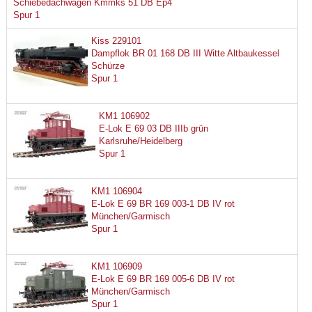
Schiebedachwagen Kmmks 51 DB Ep4
Spur 1
Kiss 229101
Dampflok BR 01 168 DB III Witte Altbaukessel
Schürze
Spur 1
KM1 106902
E-Lok E 69 03 DB IIIb grün
Karlsruhe/Heidelberg
Spur 1
KM1 106904
E-Lok E 69 BR 169 003-1 DB IV rot
München/Garmisch
Spur 1
KM1 106909
E-Lok E 69 BR 169 005-6 DB IV rot
München/Garmisch
Spur 1