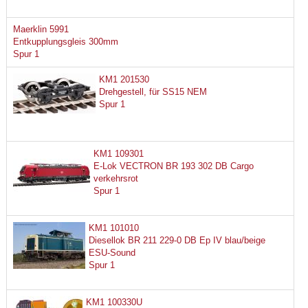
Maerklin 5991
Entkupplungsgleis 300mm
Spur 1
KM1 201530
Drehgestell, für SS15 NEM
Spur 1
KM1 109301
E-Lok VECTRON BR 193 302 DB Cargo
verkehrsrot
Spur 1
KM1 101010
Diesellok BR 211 229-0 DB Ep IV blau/beige
ESU-Sound
Spur 1
KM1 100330U