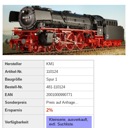
Hersteller
KM1
Artikel-Nr.
110124
Baugröße
Spur 1
Bestell-Nr.
481-110124
EAN
2001000990771
Sonderpreis
Preis auf Anfrage...
2%
Ersparnis
Kleinserie, ausverkauft,
Verfügbarkeit
evtl. Suchliste.