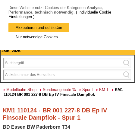
Diese Website nutzt Cookies der Kategorien
Analyse,
Performance, technisch notwendig
.
( Individuelle Cookie
Einstellungen )
Akzeptieren und schließen
Bitte beachten Sie: wir machen Betriebsferien, vom 03. bis 28.
Nur notwendige Cookies
August 2026 haben wir geschlossen.
Please note: we are closed for company holidays from August 3rd to
28th, 2026.
Modellbahn-Shop
Sonderangebote %
Spur I
KM 1
KM1
110124 BR 001 227-8 DB Ep IV Finscale Dampflok
KM1 110124 - BR 001 227-8 DB Ep IV
Finscale Dampflok - Spur 1
BD Essen BW Paderborn T34