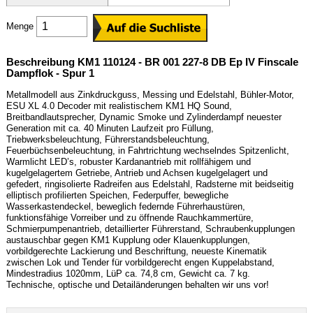
Menge
Beschreibung KM1 110124 - BR 001 227-8 DB Ep IV Finscale
Dampflok - Spur 1
Metallmodell aus Zinkdruckguss, Messing und Edelstahl, Bühler-Motor,
ESU XL 4.0 Decoder mit realistischem KM1 HQ Sound,
Breitbandlautsprecher, Dynamic Smoke und Zylinderdampf neuester
Generation mit ca. 40 Minuten Laufzeit pro Füllung,
Triebwerksbeleuchtung, Führerstandsbeleuchtung,
Feuerbüchsenbeleuchtung, in Fahrtrichtung wechselndes Spitzenlicht,
Warmlicht LED’s, robuster Kardanantrieb mit rollfähigem und
kugelgelagertem Getriebe, Antrieb und Achsen kugelgelagert und
gefedert, ringisolierte Radreifen aus Edelstahl, Radsterne mit beidseitig
elliptisch profilierten Speichen, Federpuffer, bewegliche
Wasserkastendeckel, beweglich federnde Führerhaustüren,
funktionsfähige Vorreiber und zu öffnende Rauchkammertüre,
Schmierpumpenantrieb, detaillierter Führerstand, Schraubenkupplungen
austauschbar gegen KM1 Kupplung oder Klauenkupplungen,
vorbildgerechte Lackierung und Beschriftung, neueste Kinematik
zwischen Lok und Tender für vorbildgerecht engen Kuppelabstand,
Mindestradius 1020mm, LüP ca. 74,8 cm, Gewicht ca. 7 kg.
Technische, optische und Detailänderungen behalten wir uns vor!