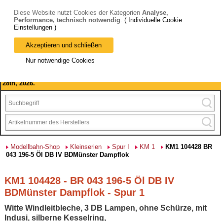
Diese Website nutzt Cookies der Kategorien
Analyse,
Performance, technisch notwendig
.
( Individuelle Cookie
Einstellungen )
Akzeptieren und schließen
Bitte beachten Sie: wir machen Betriebsferien, vom 03. bis 28.
Nur notwendige Cookies
August 2026 haben wir geschlossen.
Please note: we are closed for company holidays from August 3rd to
28th, 2026.
Modellbahn-Shop
Kleinserien
Spur I
KM 1
KM1 104428 BR
043 196-5 Öl DB IV BDMünster Dampflok
KM1 104428 - BR 043 196-5 Öl DB IV
BDMünster Dampflok - Spur 1
Witte Windleitbleche, 3 DB Lampen, ohne Schürze, mit
Indusi, silberne Kesselring,