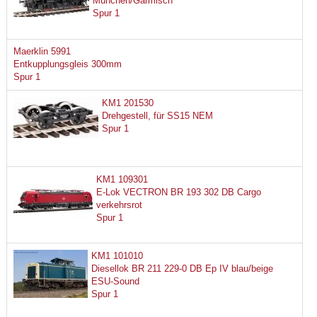
München/Garmisch
Spur 1
Maerklin 5991
Entkupplungsgleis 300mm
Spur 1
KM1 201530
Drehgestell, für SS15 NEM
Spur 1
KM1 109301
E-Lok VECTRON BR 193 302 DB Cargo
verkehrsrot
Spur 1
KM1 101010
Diesellok BR 211 229-0 DB Ep IV blau/beige
ESU-Sound
Spur 1