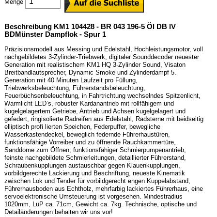
Menge
Beschreibung KM1 104428 - BR 043 196-5 Öl DB IV
BDMünster Dampflok - Spur 1
Präzisionsmodell aus Messing und Edelstahl, Hochleistungsmotor, voll
nachgebildetes 3-Zylinder-Triebwerk, digitaler Sounddecoder neuester
Generation mit realistischem KM1 HQ 3-Zylinder Sound, Visaton
Breitbandlautsprecher, Dynamic Smoke und Zylinderdampf 5.
Generation mit 40 Minuten Laufzeit pro Füllung,
Triebwerksbeleuchtung, Führerstandsbeleuchtung,
Feuerbüchsenbeleuchtung, in Fahrtrichtung wechselndes Spitzenlicht,
Warmlicht LED’s, robuster Kardanantrieb mit rollfähigem und
kugelgelagertem Getriebe, Antrieb und Achsen kugelgelagert und
gefedert, ringisolierte Radreifen aus Edelstahl, Radsterne mit beidseitig
elliptisch profi lierten Speichen, Federpuffer, bewegliche
Wasserkastendeckel, beweglich federnde Führerhaustüren,
funktionsfähige Vorreiber und zu öffnende Rauchkammertüre,
Sanddome zum Öffnen, funktionsfähiger Schmierpumpenantrieb,
feinste nachgebildete Schmierleitungen, detaillierter Führerstand,
Schraubenkupplungen austauschbar gegen Klauenkupplungen,
vorbildgerechte Lackierung und Beschriftung, neueste Kinematik
zwischen Lok und Tender für vorbildgerecht engen Kuppelabstand,
Führerhausboden aus Echtholz, mehrfarbig lackiertes Führerhaus, eine
servoelektronische Umsteuerung ist vorgesehen. Mindestradius
1020mm, LüP ca. 71cm, Gewicht ca. 7kg. Technische, optische und
Detailänderungen behalten wir uns vor!