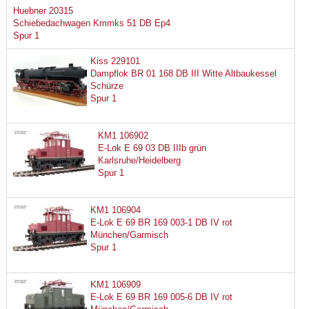
Huebner 20315
Schiebedachwagen Kmmks 51 DB Ep4
Spur 1
Kiss 229101
Dampflok BR 01 168 DB III Witte Altbaukessel
Schürze
Spur 1
KM1 106902
E-Lok E 69 03 DB IIIb grün
Karlsruhe/Heidelberg
Spur 1
KM1 106904
E-Lok E 69 BR 169 003-1 DB IV rot
München/Garmisch
Spur 1
KM1 106909
E-Lok E 69 BR 169 005-6 DB IV rot