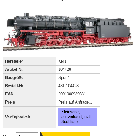
Hersteller
KM1
Artikel-Nr.
104428
Baugröße
Spur 1
Bestell-Nr.
481-104428
EAN
2001000989331
Preis
Preis auf Anfrage...
Kleinserie,
ausverkauft, evtl.
Verfügbarkeit
Suchliste.