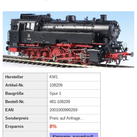
Hersteller
KM1
Artikel-Nr.
108209
Baugröße
Spur 1
Bestell-Nr.
481-108209
EAN
2001000990269
Sonderpreis
Preis auf Anfrage...
8%
Ersparnis
Kleinserie, ausverkauft,