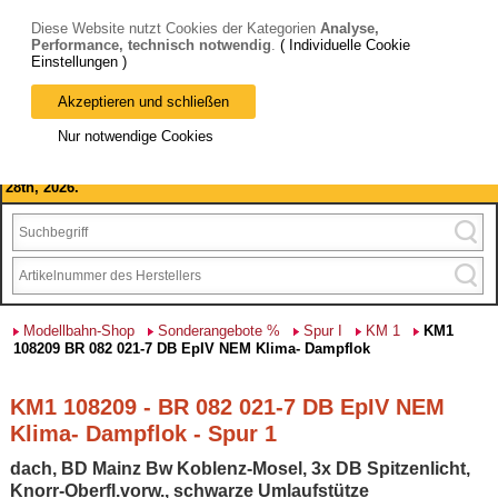
Diese Website nutzt Cookies der Kategorien
Analyse,
Performance, technisch notwendig
.
( Individuelle Cookie
Einstellungen )
Akzeptieren und schließen
Bitte beachten Sie: wir machen Betriebsferien, vom 03. bis 28.
Nur notwendige Cookies
August 2026 haben wir geschlossen.
Please note: we are closed for company holidays from August 3rd to
28th, 2026.
Modellbahn-Shop
Sonderangebote %
Spur I
KM 1
KM1
108209 BR 082 021-7 DB EpIV NEM Klima- Dampflok
KM1 108209 - BR 082 021-7 DB EpIV NEM
Klima- Dampflok - Spur 1
dach, BD Mainz Bw Koblenz-Mosel, 3x DB Spitzenlicht,
Knorr-Oberfl.vorw., schwarze Umlaufstütze