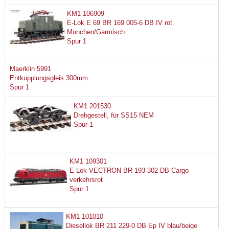
KM1 106909
E-Lok E 69 BR 169 005-6 DB IV rot
München/Garmisch
Spur 1
Maerklin 5991
Entkupplungsgleis 300mm
Spur 1
KM1 201530
Drehgestell, für SS15 NEM
Spur 1
KM1 109301
E-Lok VECTRON BR 193 302 DB Cargo
verkehrsrot
Spur 1
KM1 101010
Diesellok BR 211 229-0 DB Ep IV blau/beige