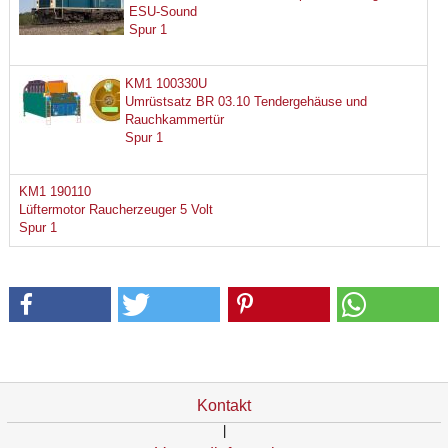
ESU-Sound
Spur 1
KM1 100330U
Umrüstsatz BR 03.10 Tendergehäuse und
Rauchkammertür
Spur 1
KM1 190110
Lüftermotor Raucherzeuger 5 Volt
Spur 1
Kontakt
|