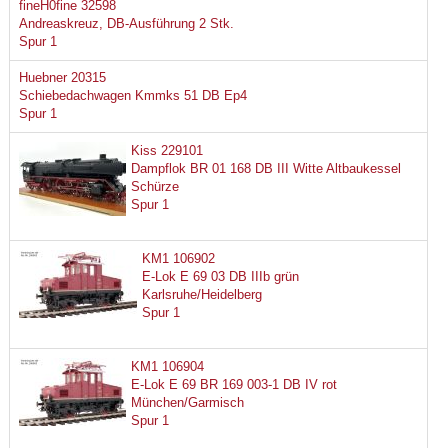
fineH0fine 32598
Andreaskreuz, DB-Ausführung 2 Stk.
Spur 1
Huebner 20315
Schiebedachwagen Kmmks 51 DB Ep4
Spur 1
Kiss 229101
Dampflok BR 01 168 DB III Witte Altbaukessel
Schürze
Spur 1
KM1 106902
E-Lok E 69 03 DB IIIb grün
Karlsruhe/Heidelberg
Spur 1
KM1 106904
E-Lok E 69 BR 169 003-1 DB IV rot
München/Garmisch
Spur 1