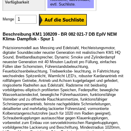
Verfügbarkeit
evtl. Suchliste.
Menge
Beschreibung KM1 108209 - BR 082 021-7 DB EpIV NEM
Klima- Dampflok - Spur 1
Präzisionsmodell aus Messing und Edelstahl, Hochleistungsmotor,
digitaler Sounddecoder neuster Generation mit realistischem KM1 HQ
Sound, Breitbandlautsprecher, Dynamic Smoke und Zylinderdampf
neuester Generation mit 40 Minuten Laufzeit pro Füllung, einfaches
Füllen über Schornstein, Führerstandsbeleuchtung,
Feuerbüchsenbeleuchtung, Triebwerksbe- leuchtung, in Fahrtrichtung
wechselndes Spitzenlicht, Warmlicht LED’s, robuster Kardanantrieb mit
rollfähigem Getriebe, Antrieb und Achsen kugelgelagert und gefedert,
ringisolierte Radreifen aus Edelstahl, Radsterne mit beidseitig
vorbildgetreu elliptisch profilierten Speichen, Federpuffer, bewegliche
Wasserkastendeckel, bewegliche Führerhaustüren, funktionsfähige
Vorreiber und zu öffnende Rauchkammertüre, funktionsfähiger
Schmierpumpenantrieb, feinste nachgebildete Schmierleitungen,
detaillierter und mehrfarbig lackierter Führerstand, vormontierte
Kolbenstangenschutzrohre (auch für 1020 mm Radien geeignet),
Schraubenkupplungen austauschbar gegen Klauenkupplungen,
vorbereitet zum Einbau von servoelektronischen Rangierkupplungen,
vorbildgerechte Lackierung und Beschriftung, Mindestradius 1020mm,