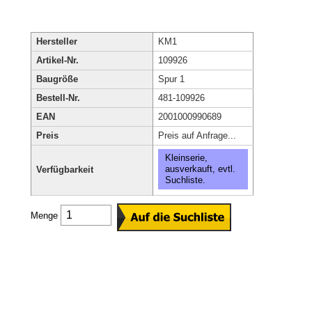
Hersteller
KM1
Artikel-Nr.
109926
Baugröße
Spur 1
Bestell-Nr.
481-109926
EAN
2001000990689
Preis
Preis auf Anfrage...
Kleinserie,
ausverkauft, evtl.
Verfügbarkeit
Suchliste.
Menge