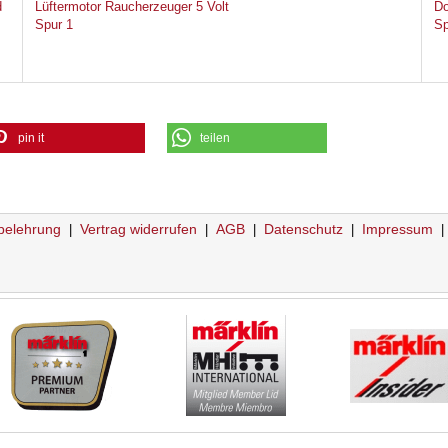
d
Lüftermotor Raucherzeuger 5 Volt
Do
Spur 1
Sp
pin it
teilen
belehrung
Vertrag widerrufen
AGB
Datenschutz
Impressum
|
|
|
|
|