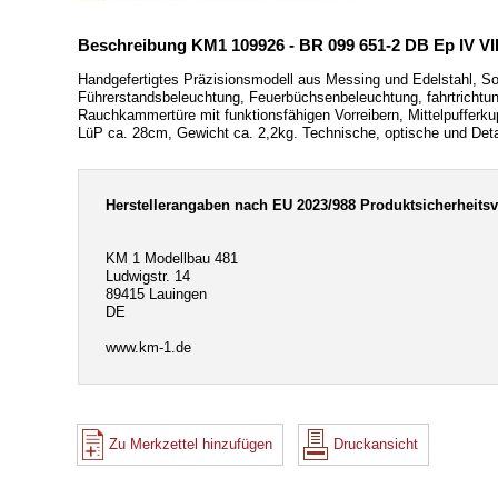
Beschreibung KM1 109926 - BR 099 651-2 DB Ep IV VI
Handgefertigtes Präzisionsmodell aus Messing und Edelstahl, 
Führerstandsbeleuchtung, Feuerbüchsenbeleuchtung, fahrtrichtu
Rauchkammertüre mit funktionsfähigen Vorreibern, Mittelpufferkup
LüP ca. 28cm, Gewicht ca. 2,2kg. Technische, optische und Detai
Herstellerangaben nach EU 2023/988 Produktsicherheits
KM 1 Modellbau 481
Ludwigstr. 14
89415 Lauingen
DE
www.km-1.de
Zu Merkzettel hinzufügen
Druckansicht