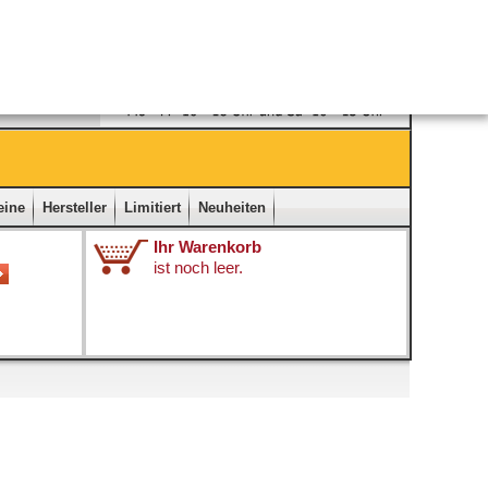
Ladengeschäft
|
Kontakt
|
Impressum
|
Startseite
eine
Hersteller
Limitiert
Neuheiten
Ihr Warenkorb
ist noch leer.