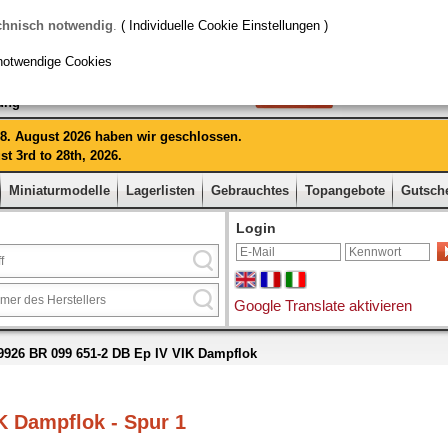
chnisch notwendig
.
( Individuelle Cookie Einstellungen )
notwendige Cookies
rung
 28. August 2026 haben wir geschlossen.
t 3rd to 28th, 2026.
Miniaturmodelle
Lagerlisten
Gebrauchtes
Topangebote
Gutsch
Login
Google Translate aktivieren
926 BR 099 651-2 DB Ep IV VIK Dampflok
K Dampflok - Spur 1