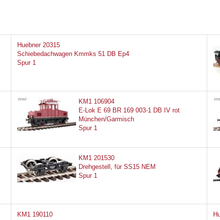
Huebner 20315
Schiebedachwagen Kmmks 51 DB Ep4
Spur 1
KM1 106904
E-Lok E 69 BR 169 003-1 DB IV rot
München/Garmisch
Spur 1
KM1 201530
Drehgestell, für SS15 NEM
Spur 1
KM1 190110
Hu