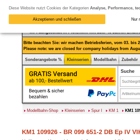
Diese Website nutzt Cookies der Kategorien
Analyse, Performance, te
Akzeptieren und schließen
Nur 
Ihr Fachgeschäft in Pforzheim mit über 40 Jahren Erfah
Bitte beachten Sie: wir machen Betriebsferien, vom 03. bis
Please note: we are closed for company holidays from Augus
Sonderangebote %
Kleinserien
Modellbahn
Zubehör
Suche
Modellbahn-Shop
Kleinserien
Spur I
KM 1
KM1 109
KM1 109926 - BR 099 651-2 DB Ep IV VI