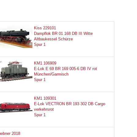
Kiss 229101
Dampflok BR 01 168 DB III Witte
Altbaukessel Schürze
Spur 1
KM1 106909
E-Lok E 69 BR 169 005-6 DB IV rot
München/Garmisch
Spur 1
KM1 109301
E-Lok VECTRON BR 193 302 DB Cargo
verkehrsrot
Spur 1
ebner 2018