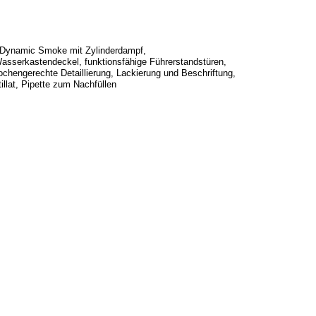
, Dynamic Smoke mit Zylinderdampf,
asserkastendeckel, funktionsfähige Führerstandstüren,
pochengerechte Detaillierung, Lackierung und Beschriftung,
llat, Pipette zum Nachfüllen