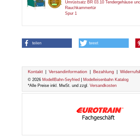
Umrüstsatz BR 03.10 Tendergehäuse un
Rauchkammertür
Spur 1
teilen
tweet
Kontakt
Versandinformation
Bezahlung
Widerrufs
|
|
|
© 2026
ModellBahn-Seyfried
|
Modelleisenbahn Katalog
*Alle Preise inkl. MwSt. und zzgl.
Versandkosten