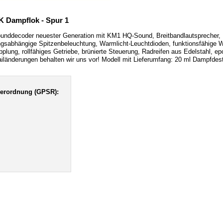
K Dampflok - Spur 1
Sounddecoder neuester Generation mit KM1 HQ-Sound, Breitbandlautsprecher
ngsabhängige Spitzenbeleuchtung, Warmlicht-Leuchtdioden, funktionsfähige W
plung, rollfähiges Getriebe, brünierte Steuerung, Radreifen aus Edelstahl, e
länderungen behalten wir uns vor! Modell mit Lieferumfang: 20 ml Dampfdesti
verordnung (GPSR):