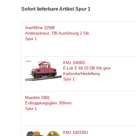
Sofort lieferbare Artikel Spur 1
fineH0fine 32598
Andreaskreuz, DB-Ausführung 2 Stk.
Spur 1
KM1 106902
E-Lok E 69 03 DB IIIb grün
Karlsruhe/Heidelberg
Spur 1
Maerklin 5991
Entkupplungsgleis 300mm
Spur 1
KM1 100330U