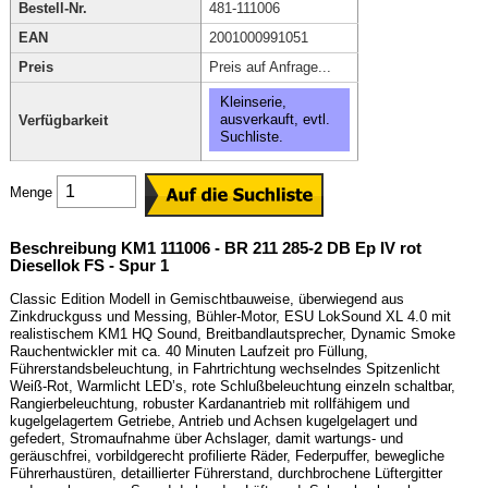
Bestell-Nr.
481-111006
EAN
2001000991051
Preis
Preis auf Anfrage...
Kleinserie,
ausverkauft, evtl.
Verfügbarkeit
Suchliste.
Menge
Beschreibung KM1 111006 - BR 211 285-2 DB Ep IV rot
Diesellok FS - Spur 1
Classic Edition Modell in Gemischtbauweise, überwiegend aus
Zinkdruckguss und Messing, Bühler-Motor, ESU LokSound XL 4.0 mit
realistischem KM1 HQ Sound, Breitbandlautsprecher, Dynamic Smoke
Rauchentwickler mit ca. 40 Minuten Laufzeit pro Füllung,
Führerstandsbeleuchtung, in Fahrtrichtung wechselndes Spitzenlicht
Weiß-Rot, Warmlicht LED’s, rote Schlußbeleuchtung einzeln schaltbar,
Rangierbeleuchtung, robuster Kardanantrieb mit rollfähigem und
kugelgelagertem Getriebe, Antrieb und Achsen kugelgelagert und
gefedert, Stromaufnahme über Achslager, damit wartungs- und
geräuschfrei, vorbildgerecht profilierte Räder, Federpuffer, bewegliche
Führerhaustüren, detaillierter Führerstand, durchbrochene Lüftergitter