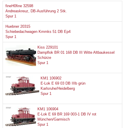
fineH0fine 32598
Andreaskreuz, DB-Ausführung 2 Stk.
Spur 1
Huebner 20315
Schiebedachwagen Kmmks 51 DB Ep4
Spur 1
Kiss 229101
Dampflok BR 01 168 DB III Witte Altbaukessel
Schürze
Spur 1
KM1 106902
E-Lok E 69 03 DB IIIb grün
Karlsruhe/Heidelberg
Spur 1
KM1 106904
E-Lok E 69 BR 169 003-1 DB IV rot
München/Garmisch
Spur 1