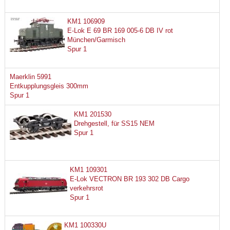
KM1 106909
E-Lok E 69 BR 169 005-6 DB IV rot
München/Garmisch
Spur 1
Maerklin 5991
Entkupplungsgleis 300mm
Spur 1
KM1 201530
Drehgestell, für SS15 NEM
Spur 1
KM1 109301
E-Lok VECTRON BR 193 302 DB Cargo
verkehrsrot
Spur 1
KM1 100330U