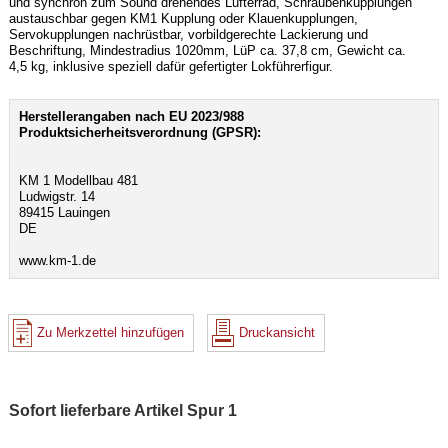
und synchron zum Sound drehendes Lüfterrad, Schraubenkupplungen
austauschbar gegen KM1 Kupplung oder Klauenkupplungen,
Servokupplungen nachrüstbar, vorbildgerechte Lackierung und
Beschriftung, Mindestradius 1020mm, LüP ca. 37,8 cm, Gewicht ca.
4,5 kg, inklusive speziell dafür gefertigter Lokführerfigur.
Herstellerangaben nach EU 2023/988
Produktsicherheitsverordnung (GPSR):
KM 1 Modellbau 481
Ludwigstr. 14
89415 Lauingen
DE
www.km-1.de
Zu Merkzettel hinzufügen
Druckansicht
Sofort lieferbare Artikel Spur 1