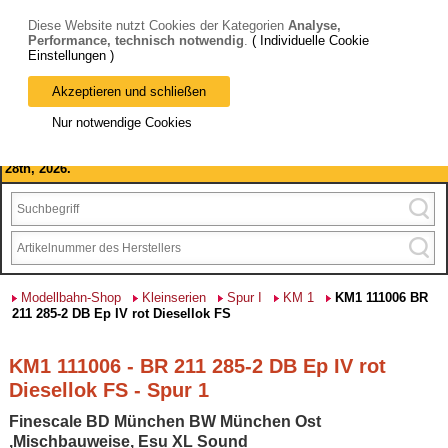
Diese Website nutzt Cookies der Kategorien
Analyse,
Performance, technisch notwendig
.
( Individuelle Cookie
Einstellungen )
Akzeptieren und schließen
Bitte beachten Sie: wir machen Betriebsferien, vom 03. bis 28.
Nur notwendige Cookies
August 2026 haben wir geschlossen.
Please note: we are closed for company holidays from August 3rd to
28th, 2026.
Modellbahn-Shop
Kleinserien
Spur I
KM 1
KM1 111006 BR
211 285-2 DB Ep IV rot Diesellok FS
KM1 111006 - BR 211 285-2 DB Ep IV rot
Diesellok FS - Spur 1
Finescale BD München BW München Ost
,Mischbauweise, Esu XL Sound