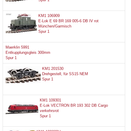
KM1 106909
E-Lok E 69 BR 169 005-6 DB IV rot
München/Garmisch
Spur 1
Maerklin 5991
Entkupplungsgleis 300mm
Spur 1
KM1 201530
Drehgestell, für SS15 NEM
Spur 1
KM1 109301
E-Lok VECTRON BR 193 302 DB Cargo
verkehrsrot
Spur 1