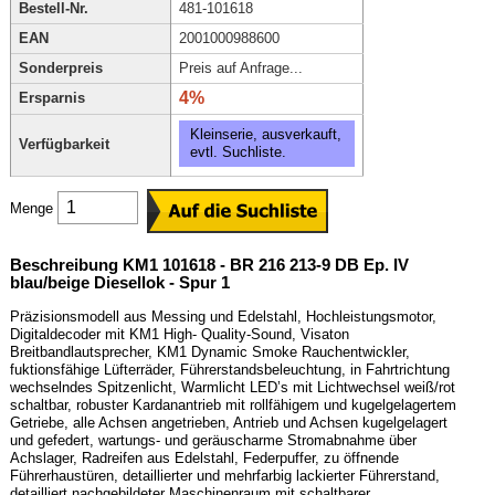
Bestell-Nr.
481-101618
EAN
2001000988600
Sonderpreis
Preis auf Anfrage...
4%
Ersparnis
Kleinserie, ausverkauft,
Verfügbarkeit
evtl. Suchliste.
Menge
Beschreibung KM1 101618 - BR 216 213-9 DB Ep. IV
blau/beige Diesellok - Spur 1
Präzisionsmodell aus Messing und Edelstahl, Hochleistungsmotor,
Digitaldecoder mit KM1 High- Quality-Sound, Visaton
Breitbandlautsprecher, KM1 Dynamic Smoke Rauchentwickler,
fuktionsfähige Lüfterräder, Führerstandsbeleuchtung, in Fahrtrichtung
wechselndes Spitzenlicht, Warmlicht LED’s mit Lichtwechsel weiß/rot
schaltbar, robuster Kardanantrieb mit rollfähigem und kugelgelagertem
Getriebe, alle Achsen angetrieben, Antrieb und Achsen kugelgelagert
und gefedert, wartungs- und geräuscharme Stromabnahme über
Achslager, Radreifen aus Edelstahl, Federpuffer, zu öffnende
Führerhaustüren, detaillierter und mehrfarbig lackierter Führerstand,
detailliert nachgebildeter Maschinenraum mit schaltbarer