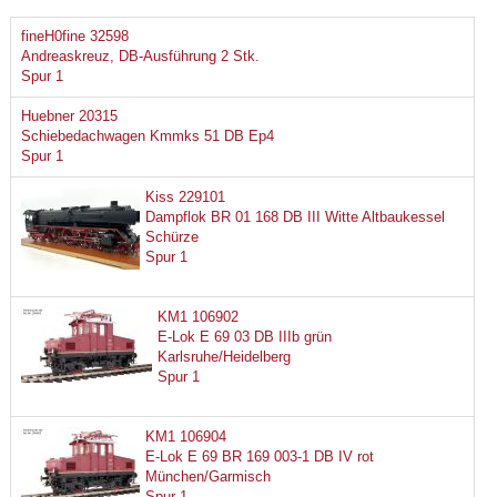
fineH0fine 32598
Andreaskreuz, DB-Ausführung 2 Stk.
Spur 1
Huebner 20315
Schiebedachwagen Kmmks 51 DB Ep4
Spur 1
Kiss 229101
Dampflok BR 01 168 DB III Witte Altbaukessel
Schürze
Spur 1
KM1 106902
E-Lok E 69 03 DB IIIb grün
Karlsruhe/Heidelberg
Spur 1
KM1 106904
E-Lok E 69 BR 169 003-1 DB IV rot
München/Garmisch
Spur 1