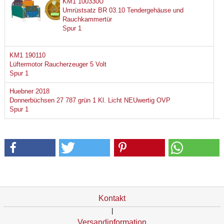
KM1 100330U
Umrüstsatz BR 03.10 Tendergehäuse und
Rauchkammertür
Spur 1
KM1 190110
Lüftermotor Raucherzeuger 5 Volt
Spur 1
Huebner 2018
Donnerbüchsen 27 787 grün 1 Kl. Licht NEUwertig OVP
Spur 1
Kontakt
|
Versandinformation