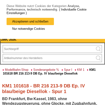
Diese Website nutzt Cookies der Kategorien
Analyse,
Performance, technisch notwendig
.
( Individuelle Cookie
Einstellungen )
Akzeptieren und schließen
Bitte beachten Sie: wir machen Betriebsferien, vom 03. bis 28.
Nur notwendige Cookies
August 2026 haben wir geschlossen.
Please note: we are closed for company holidays from August 3rd to
28th, 2026.
Modellbahn-Shop
Sonderangebote %
Spur I
KM 1
KM1
101618 BR 216 213-9 DB Ep. IV blau/beige Diesellok
KM1 101618 - BR 216 213-9 DB Ep. IV
blau/beige Diesellok - Spur 1
BD Frankfurt, Bw Kassel, 1983, ohne
Wendezugsteuerung, ohne Glocke, mit Zugbahnfunk,