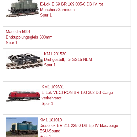
E-Lok E 69 BR 169 005-6 DB IV rot
München/Garmisch
Spur 1
Maerklin 5991
Entkupplungsgleis 300mm
Spur 1
KM1 201530
Drehgestell, für SS15 NEM
Spur 1
KM1 109301
E-Lok VECTRON BR 193 302 DB Cargo
verkehrsrot
Spur 1
KM1 101010
Diesellok BR 211 229-0 DB Ep IV blau/beige
ESU-Sound
Spur 1