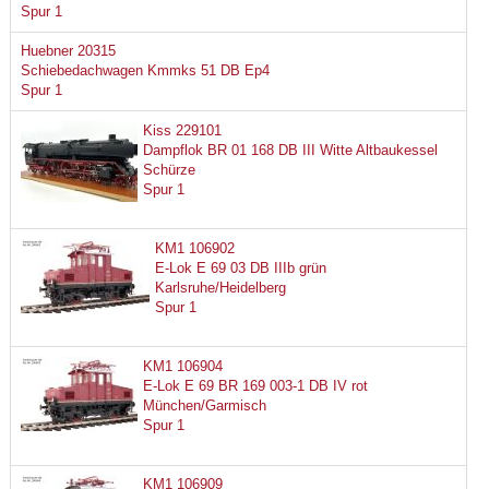
Spur 1
Huebner 20315
Schiebedachwagen Kmmks 51 DB Ep4
Spur 1
Kiss 229101
Dampflok BR 01 168 DB III Witte Altbaukessel
Schürze
Spur 1
KM1 106902
E-Lok E 69 03 DB IIIb grün
Karlsruhe/Heidelberg
Spur 1
KM1 106904
E-Lok E 69 BR 169 003-1 DB IV rot
München/Garmisch
Spur 1
KM1 106909