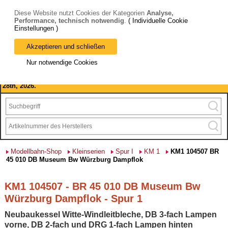
Diese Website nutzt Cookies der Kategorien
Analyse,
Performance, technisch notwendig
.
( Individuelle Cookie
Einstellungen )
Akzeptieren und schließen
Bitte beachten Sie: wir machen Betriebsferien, vom 03. bis 28.
Nur notwendige Cookies
August 2026 haben wir geschlossen.
Please note: we are closed for company holidays from August 3rd to
28th, 2026.
Modellbahn-Shop
Kleinserien
Spur I
KM 1
KM1 104507 BR
45 010 DB Museum Bw Würzburg Dampflok
KM1 104507 - BR 45 010 DB Museum Bw
Würzburg Dampflok - Spur 1
Neubaukessel Witte-Windleitbleche, DB 3-fach Lampen
vorne, DB 2-fach und DRG 1-fach Lampen hinten