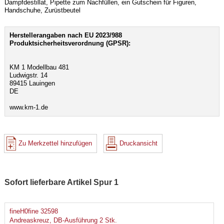
Dampfdestillat, Pipette zum Nachfüllen, ein Gutschein für Figuren,
Handschuhe, Zurüstbeutel
Herstellerangaben nach EU 2023/988
Produktsicherheitsverordnung (GPSR):
KM 1 Modellbau 481
Ludwigstr. 14
89415 Lauingen
DE
www.km-1.de
Zu Merkzettel hinzufügen
Druckansicht
Sofort lieferbare Artikel Spur 1
fineH0fine 32598
Andreaskreuz, DB-Ausführung 2 Stk.