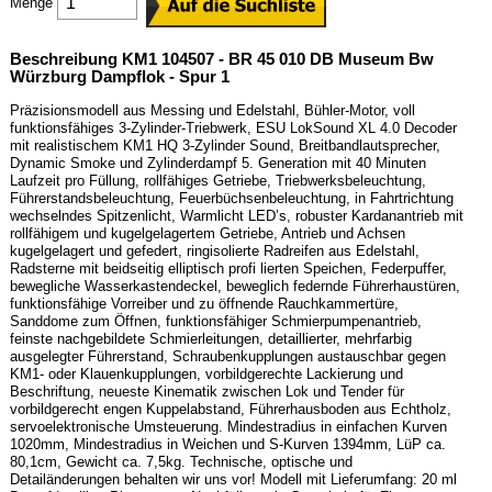
Menge
Beschreibung KM1 104507 - BR 45 010 DB Museum Bw
Würzburg Dampflok - Spur 1
Präzisionsmodell aus Messing und Edelstahl, Bühler-Motor, voll
funktionsfähiges 3-Zylinder-Triebwerk, ESU LokSound XL 4.0 Decoder
mit realistischem KM1 HQ 3-Zylinder Sound, Breitbandlautsprecher,
Dynamic Smoke und Zylinderdampf 5. Generation mit 40 Minuten
Laufzeit pro Füllung, rollfähiges Getriebe, Triebwerksbeleuchtung,
Führerstandsbeleuchtung, Feuerbüchsenbeleuchtung, in Fahrtrichtung
wechselndes Spitzenlicht, Warmlicht LED’s, robuster Kardanantrieb mit
rollfähigem und kugelgelagertem Getriebe, Antrieb und Achsen
kugelgelagert und gefedert, ringisolierte Radreifen aus Edelstahl,
Radsterne mit beidseitig elliptisch profi lierten Speichen, Federpuffer,
bewegliche Wasserkastendeckel, beweglich federnde Führerhaustüren,
funktionsfähige Vorreiber und zu öffnende Rauchkammertüre,
Sanddome zum Öffnen, funktionsfähiger Schmierpumpenantrieb,
feinste nachgebildete Schmierleitungen, detaillierter, mehrfarbig
ausgelegter Führerstand, Schraubenkupplungen austauschbar gegen
KM1- oder Klauenkupplungen, vorbildgerechte Lackierung und
Beschriftung, neueste Kinematik zwischen Lok und Tender für
vorbildgerecht engen Kuppelabstand, Führerhausboden aus Echtholz,
servoelektronische Umsteuerung. Mindestradius in einfachen Kurven
1020mm, Mindestradius in Weichen und S-Kurven 1394mm, LüP ca.
80,1cm, Gewicht ca. 7,5kg. Technische, optische und
Detailänderungen behalten wir uns vor! Modell mit Lieferumfang: 20 ml