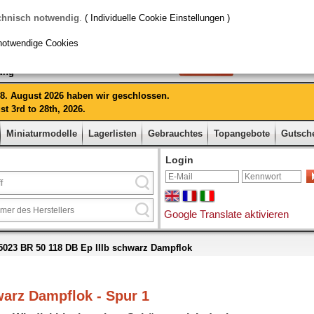
chnisch notwendig
.
( Individuelle Cookie Einstellungen )
notwendige Cookies
rung
 28. August 2026 haben wir geschlossen.
t 3rd to 28th, 2026.
Miniaturmodelle
Lagerlisten
Gebrauchtes
Topangebote
Gutsch
Login
Google Translate aktivieren
023 BR 50 118 DB Ep IIIb schwarz Dampflok
warz Dampflok - Spur 1