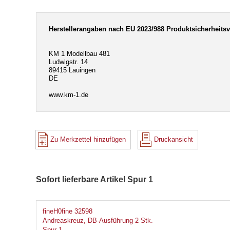
Herstellerangaben nach EU 2023/988 Produktsicherheits
KM 1 Modellbau 481
Ludwigstr. 14
89415 Lauingen
DE
www.km-1.de
Zu Merkzettel hinzufügen
Druckansicht
Sofort lieferbare Artikel Spur 1
fineH0fine 32598
Andreaskreuz, DB-Ausführung 2 Stk.
Spur 1