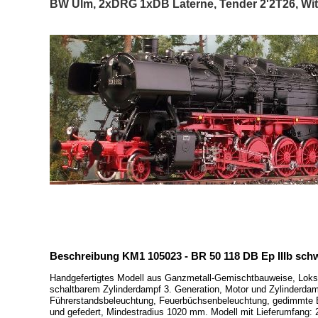
BW Ulm, 2xDRG 1xDB Laterne, Tender 2'2T26, Witte
Beschreibung KM1 105023 - BR 50 118 DB Ep IIIb sch
Handgefertigtes Modell aus Ganzmetall-Gemischtbauweise, Lokso
schaltbarem Zylinderdampf 3. Generation, Motor und Zylinderdam
Führerstandsbeleuchtung, Feuerbüchsenbeleuchtung, gedimmte Bel
und gefedert, Mindestradius 1020 mm. Modell mit Lieferumfang: 