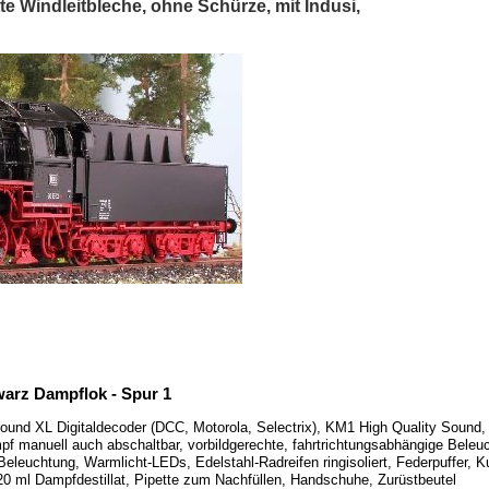
 Windleitbleche, ohne Schürze, mit Indusi,
warz Dampflok - Spur 1
und XL Digitaldecoder (DCC, Motorola, Selectrix), KM1 High Quality Sound
pf manuell auch abschaltbar, vorbildgerechte, fahrtrichtungsabhängige Beleu
euchtung, Warmlicht-LEDs, Edelstahl-Radreifen ringisoliert, Federpuffer, K
20 ml Dampfdestillat, Pipette zum Nachfüllen, Handschuhe, Zurüstbeutel