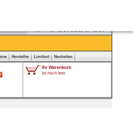
Ladengeschäft
|
Kontakt
|
Impressum
|
Startseite
eine
Hersteller
Limitiert
Neuheiten
Ihr Warenkorb
ist noch leer.