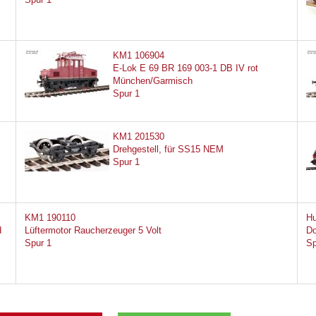
KM1 106904
E-Lok E 69 BR 169 003-1 DB IV rot
München/Garmisch
Spur 1
KM1 201530
Drehgestell, für SS15 NEM
Spur 1
KM1 190110
Hu
d
Lüftermotor Raucherzeuger 5 Volt
Do
Spur 1
Sp