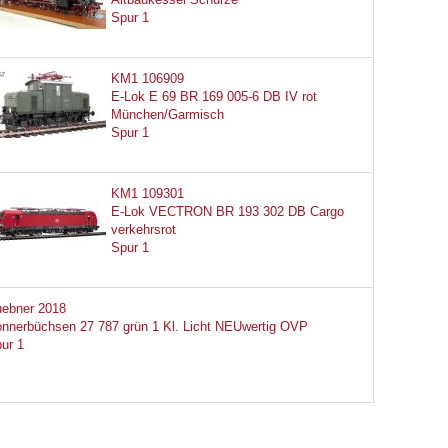
Spur 1
KM1 106909
E-Lok E 69 BR 169 005-6 DB IV rot
München/Garmisch
Spur 1
KM1 109301
E-Lok VECTRON BR 193 302 DB Cargo
verkehrsrot
Spur 1
ebner 2018
nnerbüchsen 27 787 grün 1 Kl. Licht NEUwertig OVP
ur 1