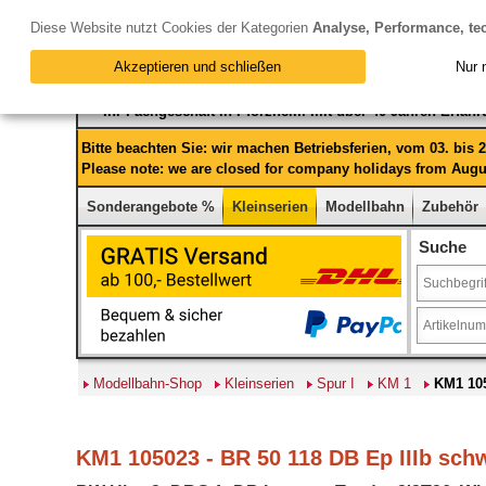
Diese Website nutzt Cookies der Kategorien
Analyse, Performance, te
Akzeptieren und schließen
Nur 
Ihr Fachgeschäft in Pforzheim mit über 40 Jahren Erfah
Bitte beachten Sie: wir machen Betriebsferien, vom 03. bis
Please note: we are closed for company holidays from Augus
Sonderangebote %
Kleinserien
Modellbahn
Zubehör
Suche
Modellbahn-Shop
Kleinserien
Spur I
KM 1
KM1 105
KM1 105023 - BR 50 118 DB Ep IIIb sch