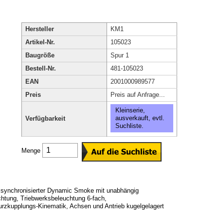
Hersteller
KM1
Artikel-Nr.
105023
Baugröße
Spur 1
Bestell-Nr.
481-105023
EAN
2001000989577
Preis
Preis auf Anfrage...
Kleinserie,
ausverkauft, evtl.
Verfügbarkeit
Suchliste.
Menge
, synchronisierter Dynamic Smoke mit unabhängig
chtung, Triebwerksbeleuchtung 6-fach,
urzkupplungs-Kinematik, Achsen und Antrieb kugelgelagert