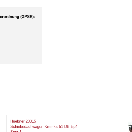
verordnung (GPSR):
Huebner 20315
Schiebedachwagen Kmmks 51 DB Ep4
Spur 1