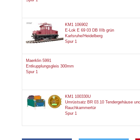
KM1 106902
E-Lok E 69 03 DB IIIb grün
Karlsruhe/Heidelberg
Spur 1
Maerklin 5991
Entkupplungsgleis 300mm
Spur 1
KM1 100330U
Umrüstsatz BR 03.10 Tendergehäuse un
Rauchkammertür
Spur 1