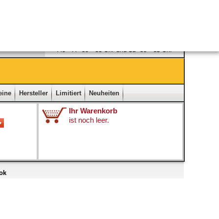
Ladengeschäft
|
Kontakt
|
Impressum
|
Startseite
eine
Hersteller
Limitiert
Neuheiten
Ihr Warenkorb
ist noch leer.
ok