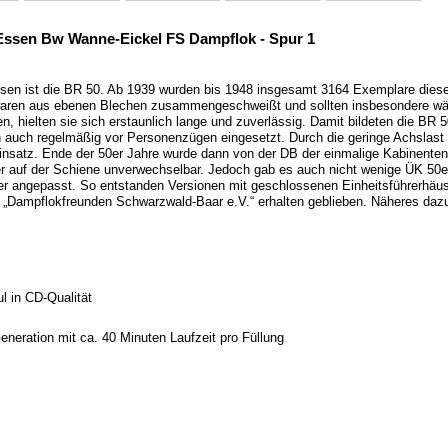
Essen Bw Wanne-Eickel FS Dampflok - Spur 1
eisen ist die BR 50. Ab 1939 wurden bis 1948 insgesamt 3164 Exemplare dieser
 waren aus ebenen Blechen zusammengeschweißt und sollten insbesondere wäh
en, hielten sie sich erstaunlich lange und zuverlässig. Damit bildeten die 
h auch regelmäßig vor Personenzügen eingesetzt. Durch die geringe Achslas
satz. Ende der 50er Jahre wurde dann von der DB der einmalige Kabinentende
er auf der Schiene unverwechselbar. Jedoch gab es auch nicht wenige ÜK 50e
er angepasst. So entstanden Versionen mit geschlossenen Einheitsführerhäus
den „Dampflokfreunden Schwarzwald-Baar e.V.“ erhalten geblieben. Näheres daz
 in CD-Qualität
eration mit ca. 40 Minuten Laufzeit pro Füllung