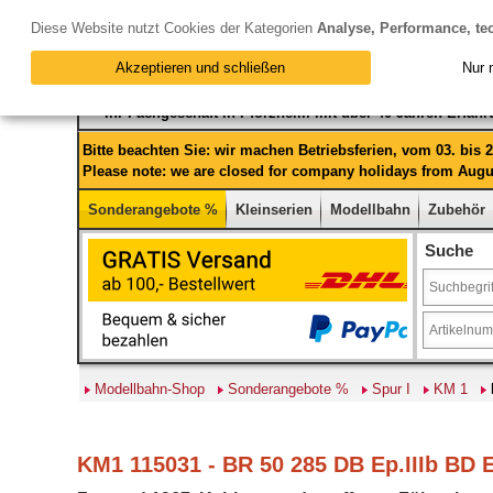
Diese Website nutzt Cookies der Kategorien
Analyse, Performance, te
Akzeptieren und schließen
Nur 
Ihr Fachgeschäft in Pforzheim mit über 40 Jahren Erfah
Bitte beachten Sie: wir machen Betriebsferien, vom 03. bis
Please note: we are closed for company holidays from Augus
Sonderangebote %
Kleinserien
Modellbahn
Zubehör
Suche
Modellbahn-Shop
Sonderangebote %
Spur I
KM 1
KM1 115031 - BR 50 285 DB Ep.IIIb BD 