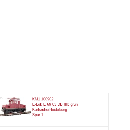
KM1 106902
E-Lok E 69 03 DB IIIb grün
Karlsruhe/Heidelberg
Spur 1