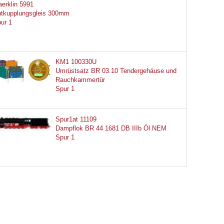
erklin 5991
tkupplungsgleis 300mm
ur 1
KM1 100330U
Umrüstsatz BR 03.10 Tendergehäuse und
Rauchkammertür
Spur 1
Spur1at 11109
Dampflok BR 44 1681 DB IIIb Öl NEM
Spur 1