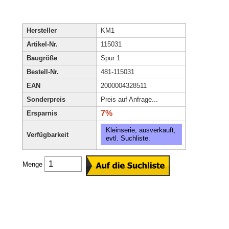
Hersteller
KM1
Artikel-Nr.
115031
Baugröße
Spur 1
Bestell-Nr.
481-115031
EAN
2000004328511
Sonderpreis
Preis auf Anfrage...
7%
Ersparnis
Kleinserie, ausverkauft,
Verfügbarkeit
evtl. Suchliste.
Menge