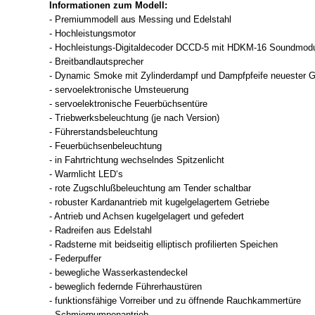
Informationen zum Modell:
- Premiummodell aus Messing und Edelstahl
- Hochleistungsmotor
- Hochleistungs-Digitaldecoder DCCD-5 mit HDKM-16 Soundmodul
- Breitbandlautsprecher
- Dynamic Smoke mit Zylinderdampf und Dampfpfeife neuester Gen
- servoelektronische Umsteuerung
- servoelektronische Feuerbüchsentüre
- Triebwerksbeleuchtung (je nach Version)
- Führerstandsbeleuchtung
- Feuerbüchsenbeleuchtung
- in Fahrtrichtung wechselndes Spitzenlicht
- Warmlicht LED‘s
- rote Zugschlußbeleuchtung am Tender schaltbar
- robuster Kardanantrieb mit kugelgelagertem Getriebe
- Antrieb und Achsen kugelgelagert und gefedert
- Radreifen aus Edelstahl
- Radsterne mit beidseitig elliptisch profilierten Speichen
- Federpuffer
- bewegliche Wasserkastendeckel
- beweglich federnde Führerhaustüren
- funktionsfähige Vorreiber und zu öffnende Rauchkammertüre
- Schmierpumpenantrieb