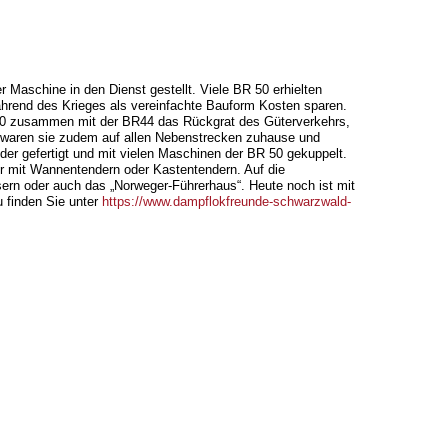
 Maschine in den Dienst gestellt. Viele BR 50 erhielten
rend des Krieges als vereinfachte Bauform Kosten sparen.
BR 50 zusammen mit der BR44 das Rückgrat des Güterverkehrs,
t waren sie zudem auf allen Nebenstrecken zuhause und
r gefertigt und mit vielen Maschinen der BR 50 gekuppelt.
r mit Wannentendern oder Kastentendern. Auf die
ern oder auch das „Norweger-Führerhaus“. Heute noch ist mit
u finden Sie unter
https://www.dampflokfreunde-schwarzwald-