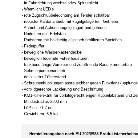
- in Fahrtrichtung wechselndes Spitzenlicht
- Warmlicht LED‘s
- rote Zugschlußbeleuchtung am Tender schaltbar
- robuster Kardanantrieb mit kugelgelagertem Getriebe
- Antrieb und Achsen kugelgelagert und gefedert
- Radreifen aus Edelstahl
- Radsterne mit beidseitig elliptisch profilierten Speichen
- Federpuffer
- bewegliche Wasserkastendeckel
- beweglich federnde Führerhaustüren
- funktionsfähige Vorreiber und zu öffnende Rauchkammertüre
- Schmierpumpenantrieb
- detaillierter Führerstand
- Schraubenkupplungen austauschbar gegen Funktionskupplunge
- vorbildgerechte Lackierung und Beschriftung
- KM1-Kinelektrik für vorbildgerecht engen Kuppelabstand und z
- Mindestradius 2300 mm
- LüP ca. 71,7 cm
- Gewicht ca. 6,5 kg
Herstellerangaben nach EU 2023/988 Produktsicherheits