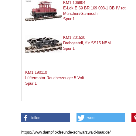
KM1 106904
E-Lok E 69 BR 169 003-1 DB IV rot
München/Garmisch
Spur 1
KM1 201530
Drehgestell, für SS15 NEM
Spur 1
KM1 190110
Lüftermotor Raucherzeuger 5 Volt
Spur 1
teilen
tweet
https://www.dampflokfreunde-schwarzwald-baar.de/