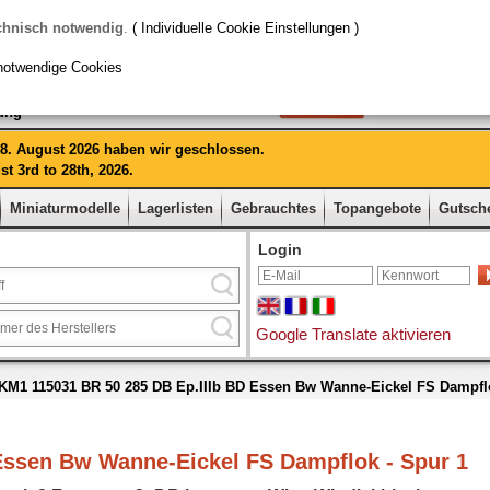
chnisch notwendig
.
( Individuelle Cookie Einstellungen )
notwendige Cookies
rung
 28. August 2026 haben wir geschlossen.
t 3rd to 28th, 2026.
Miniaturmodelle
Lagerlisten
Gebrauchtes
Topangebote
Gutsch
Login
Google Translate aktivieren
KM1 115031 BR 50 285 DB Ep.IIIb BD Essen Bw Wanne-Eickel FS Dampfl
Essen Bw Wanne-Eickel FS Dampflok - Spur 1