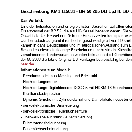
Beschreibung KM1 115031 - BR 50 285 DB Ep.IIIb BD 
Das Vorbild:
Eine der beliebtesten und erfolgreichsten Baureihen auf allen Gl
Ersatzkessel der BR 52, die als ÜK-Kessel benannt waren. Sie
Obwohl die ÜK-Kessel nur für kurze Einsatzzeiten konzipiert war
wurden jedoch aufgrund ihrer Höchstgeschwindigkeit von 80 km/
kamen in ganz Deutschland und im europäischen Ausland zum Ein
Besonders diese einzigartige Erscheinung macht sie als Klassik
verschiedenen Tendervarianten wurden teils auch die Führerhäus
der 50 2988 die letzte Original-DB-Fünfziger betriebsfähig bei 
baar.de/
Informationen zum Modell:
- Premiummodell aus Messing und Edelstahl
- Hochleistungsmotor
- Hochleistungs-Digitaldecoder DCCD-5 mit HDKM-16 Soundmodul
- Breitbandlautsprecher
- Dynamic Smoke mit Zylinderdampf und Dampfpfeife neuester Gen
- servoelektronische Umsteuerung
- servoelektronische Feuerbüchsentüre
- Triebwerksbeleuchtung (je nach Version)
- Führerstandsbeleuchtung
- Feuerbüchsenbeleuchtung