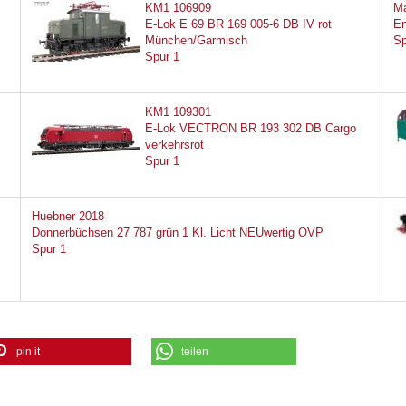
KM1 106909
Ma
E-Lok E 69 BR 169 005-6 DB IV rot
En
München/Garmisch
Sp
Spur 1
KM1 109301
E-Lok VECTRON BR 193 302 DB Cargo
verkehrsrot
Spur 1
Huebner 2018
Donnerbüchsen 27 787 grün 1 Kl. Licht NEUwertig OVP
Spur 1
pin it
teilen