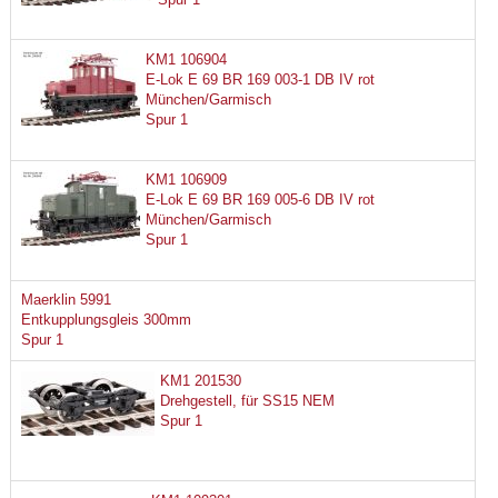
KM1 106904
E-Lok E 69 BR 169 003-1 DB IV rot
München/Garmisch
Spur 1
KM1 106909
E-Lok E 69 BR 169 005-6 DB IV rot
München/Garmisch
Spur 1
Maerklin 5991
Entkupplungsgleis 300mm
Spur 1
KM1 201530
Drehgestell, für SS15 NEM
Spur 1