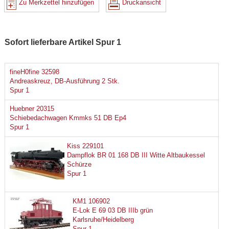
Zu Merkzettel hinzufügen
Druckansicht
Sofort lieferbare Artikel Spur 1
fineH0fine 32598
Andreaskreuz, DB-Ausführung 2 Stk.
Spur 1
Huebner 20315
Schiebedachwagen Kmmks 51 DB Ep4
Spur 1
Kiss 229101
Dampflok BR 01 168 DB III Witte Altbaukessel
Schürze
Spur 1
KM1 106902
E-Lok E 69 03 DB IIIb grün
Karlsruhe/Heidelberg
Spur 1