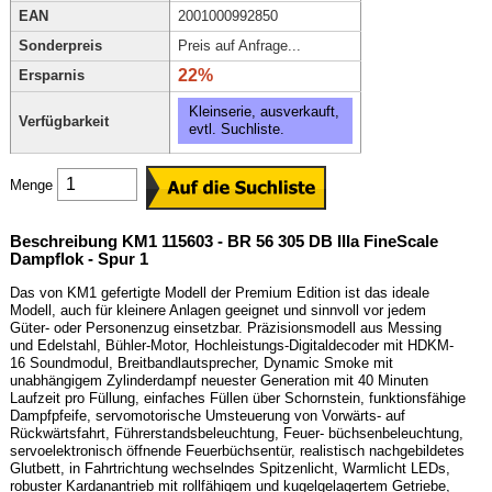
EAN
2001000992850
Sonderpreis
Preis auf Anfrage...
22%
Ersparnis
Kleinserie, ausverkauft,
Verfügbarkeit
evtl. Suchliste.
Menge
Beschreibung KM1 115603 - BR 56 305 DB IIIa FineScale
Dampflok - Spur 1
Das von KM1 gefertigte Modell der Premium Edition ist das ideale
Modell, auch für kleinere Anlagen geeignet und sinnvoll vor jedem
Güter- oder Personenzug einsetzbar. Präzisionsmodell aus Messing
und Edelstahl, Bühler-Motor, Hochleistungs-Digitaldecoder mit HDKM-
16 Soundmodul, Breitbandlautsprecher, Dynamic Smoke mit
unabhängigem Zylinderdampf neuester Generation mit 40 Minuten
Laufzeit pro Füllung, einfaches Füllen über Schornstein, funktionsfähige
Dampfpfeife, servomotorische Umsteuerung von Vorwärts- auf
Rückwärtsfahrt, Führerstandsbeleuchtung, Feuer- büchsenbeleuchtung,
servoelektronisch öffnende Feuerbüchsentür, realistisch nachgebildetes
Glutbett, in Fahrtrichtung wechselndes Spitzenlicht, Warmlicht LEDs,
robuster Kardanantrieb mit rollfähigem und kugelgelagertem Getriebe,