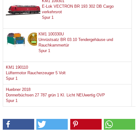
KM1 109301
E-Lok VECTRON BR 193 302 DB Cargo
verkehrsrot
Spur 1
KM1 100330U
Umrüstsatz BR 03.10 Tendergehäuse und
Rauchkammertür
Spur 1
KM1 190110
Lüftermotor Raucherzeuger 5 Volt
Spur 1
Huebner 2018
Donnerbüchsen 27 787 grün 1 Kl. Licht NEUwertig OVP
Spur 1