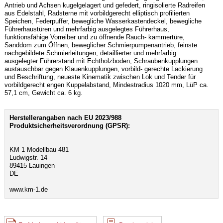
Antrieb und Achsen kugelgelagert und gefedert, ringisolierte Radreifen
aus Edelstahl, Radsterne mit vorbildgerecht elliptisch profilierten
Speichen, Federpuffer, bewegliche Wasserkastendeckel, bewegliche
Führerhaustüren und mehrfarbig ausgelegtes Führerhaus,
funktionsfähige Vorreiber und zu öffnende Rauch- kammertüre,
Sanddom zum Öffnen, beweglicher Schmierpumpenantrieb, feinste
nachgebildete Schmierleitungen, detaillierter und mehrfarbig
ausgelegter Führerstand mit Echtholzboden, Schraubenkupplungen
austauschbar gegen Klauenkupplungen, vorbild- gerechte Lackierung
und Beschriftung, neueste Kinematik zwischen Lok und Tender für
vorbildgerecht engen Kuppelabstand, Mindestradius 1020 mm, LüP ca.
57,1 cm, Gewicht ca. 6 kg.
Herstellerangaben nach EU 2023/988
Produktsicherheitsverordnung (GPSR):
KM 1 Modellbau 481
Ludwigstr. 14
89415 Lauingen
DE
www.km-1.de