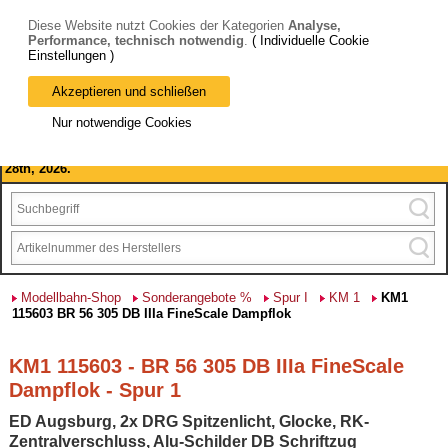
Diese Website nutzt Cookies der Kategorien
Analyse,
Performance, technisch notwendig
.
( Individuelle Cookie
Einstellungen )
Akzeptieren und schließen
Bitte beachten Sie: wir machen Betriebsferien, vom 03. bis 28.
Nur notwendige Cookies
August 2026 haben wir geschlossen.
Please note: we are closed for company holidays from August 3rd to
28th, 2026.
Modellbahn-Shop
Sonderangebote %
Spur I
KM 1
KM1
115603 BR 56 305 DB IIIa FineScale Dampflok
KM1 115603 - BR 56 305 DB IIIa FineScale
Dampflok - Spur 1
ED Augsburg, 2x DRG Spitzenlicht, Glocke, RK-
Zentralverschluss, Alu-Schilder DB Schriftzug