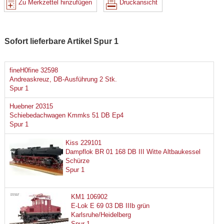
Zu Merkzettel hinzufügen
Druckansicht
Sofort lieferbare Artikel Spur 1
fineH0fine 32598
Andreaskreuz, DB-Ausführung 2 Stk.
Spur 1
Huebner 20315
Schiebedachwagen Kmmks 51 DB Ep4
Spur 1
Kiss 229101
Dampflok BR 01 168 DB III Witte Altbaukessel
Schürze
Spur 1
KM1 106902
E-Lok E 69 03 DB IIIb grün
Karlsruhe/Heidelberg
Spur 1