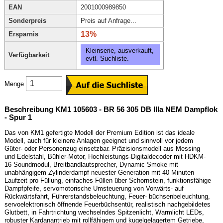
EAN
2001000989850
Sonderpreis
Preis auf Anfrage...
13%
Ersparnis
Kleinserie, ausverkauft,
Verfügbarkeit
evtl. Suchliste.
Menge
Beschreibung KM1 105603 - BR 56 305 DB IIIa NEM Dampflok
- Spur 1
Das von KM1 gefertigte Modell der Premium Edition ist das ideale
Modell, auch für kleinere Anlagen geeignet und sinnvoll vor jedem
Güter- oder Personenzug einsetzbar. Präzisionsmodell aus Messing
und Edelstahl, Bühler-Motor, Hochleistungs-Digitaldecoder mit HDKM-
16 Soundmodul, Breitbandlautsprecher, Dynamic Smoke mit
unabhängigem Zylinderdampf neuester Generation mit 40 Minuten
Laufzeit pro Füllung, einfaches Füllen über Schornstein, funktionsfähige
Dampfpfeife, servomotorische Umsteuerung von Vorwärts- auf
Rückwärtsfahrt, Führerstandsbeleuchtung, Feuer- büchsenbeleuchtung,
servoelektronisch öffnende Feuerbüchsentür, realistisch nachgebildetes
Glutbett, in Fahrtrichtung wechselndes Spitzenlicht, Warmlicht LEDs,
robuster Kardanantrieb mit rollfähigem und kugelgelagertem Getriebe,