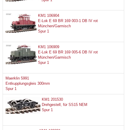
KM1 106904
E-Lok E 69 BR 169 003-1 DB IV rot
München/Garmisch
Spur 1
KM1 106909
E-Lok E 69 BR 169 005-6 DB IV rot
München/Garmisch
Spur 1
Maerklin 5991
Entkupplungsgleis 300mm
Spur 1
KM1 201530
Drehgestell, für SS15 NEM
Spur 1