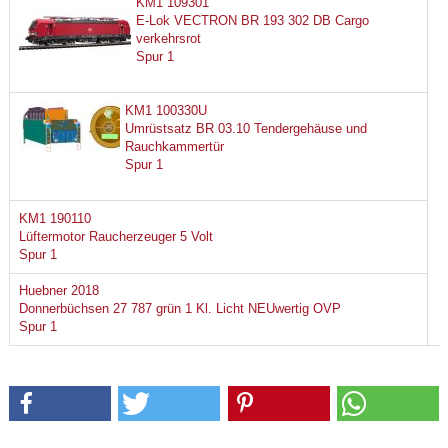
KM1 109301
E-Lok VECTRON BR 193 302 DB Cargo
verkehrsrot
Spur 1
KM1 100330U
Umrüstsatz BR 03.10 Tendergehäuse und
Rauchkammertür
Spur 1
KM1 190110
Lüftermotor Raucherzeuger 5 Volt
Spur 1
Huebner 2018
Donnerbüchsen 27 787 grün 1 Kl. Licht NEUwertig OVP
Spur 1