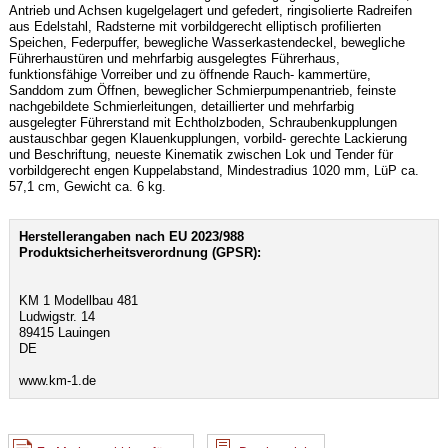
Antrieb und Achsen kugelgelagert und gefedert, ringisolierte Radreifen
aus Edelstahl, Radsterne mit vorbildgerecht elliptisch profilierten
Speichen, Federpuffer, bewegliche Wasserkastendeckel, bewegliche
Führerhaustüren und mehrfarbig ausgelegtes Führerhaus,
funktionsfähige Vorreiber und zu öffnende Rauch- kammertüre,
Sanddom zum Öffnen, beweglicher Schmierpumpenantrieb, feinste
nachgebildete Schmierleitungen, detaillierter und mehrfarbig
ausgelegter Führerstand mit Echtholzboden, Schraubenkupplungen
austauschbar gegen Klauenkupplungen, vorbild- gerechte Lackierung
und Beschriftung, neueste Kinematik zwischen Lok und Tender für
vorbildgerecht engen Kuppelabstand, Mindestradius 1020 mm, LüP ca.
57,1 cm, Gewicht ca. 6 kg.
Herstellerangaben nach EU 2023/988
Produktsicherheitsverordnung (GPSR):
KM 1 Modellbau 481
Ludwigstr. 14
89415 Lauingen
DE
www.km-1.de