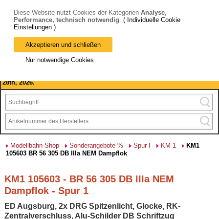
Diese Website nutzt Cookies der Kategorien
Analyse,
Performance, technisch notwendig
.
( Individuelle Cookie
Einstellungen )
Akzeptieren und schließen
Bitte beachten Sie: wir machen Betriebsferien, vom 03. bis 28.
Nur notwendige Cookies
August 2026 haben wir geschlossen.
Please note: we are closed for company holidays from August 3rd to
28th, 2026.
Modellbahn-Shop
Sonderangebote %
Spur I
KM 1
KM1
105603 BR 56 305 DB IIIa NEM Dampflok
KM1 105603 - BR 56 305 DB IIIa NEM
Dampflok - Spur 1
ED Augsburg, 2x DRG Spitzenlicht, Glocke, RK-
Zentralverschluss, Alu-Schilder DB Schriftzug