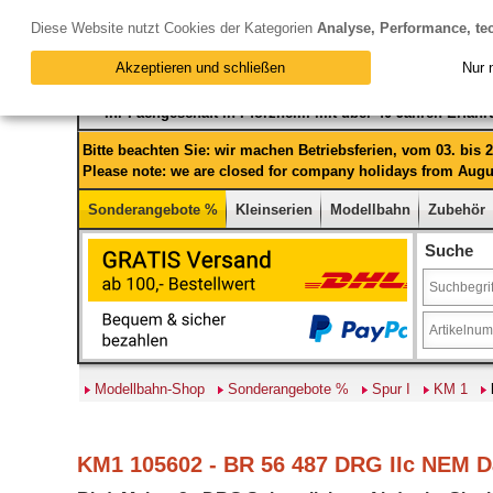
Diese Website nutzt Cookies der Kategorien
Analyse, Performance, te
Akzeptieren und schließen
Nur 
Ihr Fachgeschäft in Pforzheim mit über 40 Jahren Erfah
Bitte beachten Sie: wir machen Betriebsferien, vom 03. bis
Please note: we are closed for company holidays from Augus
Sonderangebote %
Kleinserien
Modellbahn
Zubehör
Suche
Modellbahn-Shop
Sonderangebote %
Spur I
KM 1
KM1 105602 - BR 56 487 DRG IIc NEM D