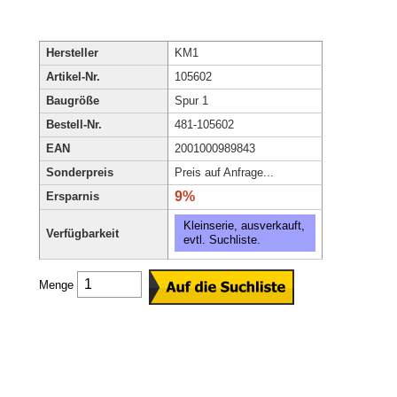
Hersteller
KM1
Artikel-Nr.
105602
Baugröße
Spur 1
Bestell-Nr.
481-105602
EAN
2001000989843
Sonderpreis
Preis auf Anfrage...
9%
Ersparnis
Kleinserie, ausverkauft,
Verfügbarkeit
evtl. Suchliste.
Menge