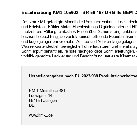
Beschreibung KM1 105602 - BR 56 487 DRG IIc NEM D
Das von KM1 gefertigte Modell der Premium Edition ist das ideal
und Edelstahl, Bühler-Motor, Hochleistungs-Digitaldecoder mit
Laufzeit pro Füllung, einfaches Füllen über Schornstein, funkti
büchsenbeleuchtung, servoelektronisch öffnende Feuerbüchsentür,
und kugelgelagertem Getriebe, Antrieb und Achsen kugelgelagert un
Wasserkastendeckel, bewegliche Führerhaustüren und mehrfarbig
Schmierpumpenantrieb, feinste nachgebildete Schmierleitungen, 
vorbild- gerechte Lackierung und Beschriftung, neueste Kinemat
Herstellerangaben nach EU 2023/988 Produktsicherheits
KM 1 Modellbau 481
Ludwigstr. 14
89415 Lauingen
DE
www.km-1.de