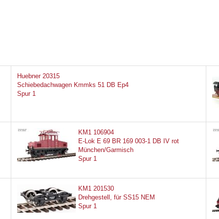
Huebner 20315
Schiebedachwagen Kmmks 51 DB Ep4
Spur 1
KM1 106904
E-Lok E 69 BR 169 003-1 DB IV rot
München/Garmisch
Spur 1
KM1 201530
Drehgestell, für SS15 NEM
Spur 1