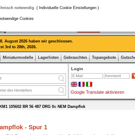
chnisch notwendig
.
( Individuelle Cookie Einstellungen )
notwendige Cookies
rung
 28. August 2026 haben wir geschlossen.
t 3rd to 28th, 2026.
Miniaturmodelle
Lagerlisten
Gebrauchtes
Topangebote
Gutsch
Login
Google Translate aktivieren
KM1 105602 BR 56 487 DRG IIc NEM Dampflok
ampflok - Spur 1