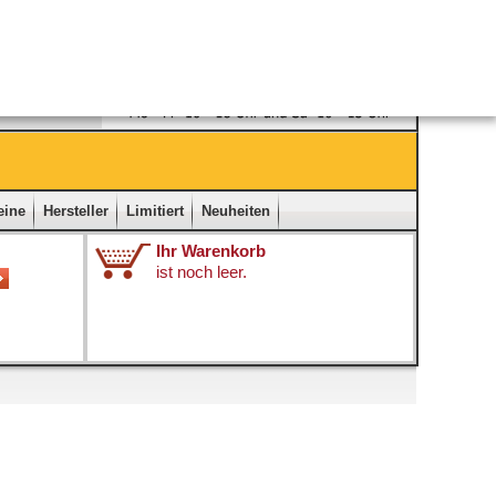
Ladengeschäft
|
Kontakt
|
Impressum
|
Startseite
eine
Hersteller
Limitiert
Neuheiten
Ihr Warenkorb
ist noch leer.