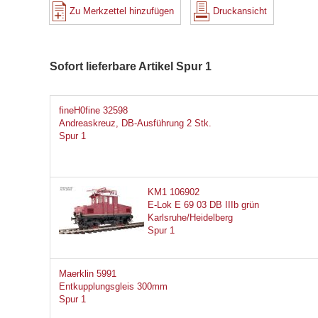
Zu Merkzettel hinzufügen
Druckansicht
Sofort lieferbare Artikel Spur 1
fineH0fine 32598
Andreaskreuz, DB-Ausführung 2 Stk.
Spur 1
KM1 106902
E-Lok E 69 03 DB IIIb grün
Karlsruhe/Heidelberg
Spur 1
Maerklin 5991
Entkupplungsgleis 300mm
Spur 1