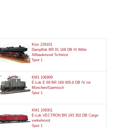
Kiss 229101
Dampflok BR 01 168 DB III Witte
Altbaukessel Schürze
Spur 1
KM1 106909
E-Lok E 69 BR 169 005-6 DB IV rot
München/Garmisch
Spur 1
KM1 109301
E-Lok VECTRON BR 193 302 DB Cargo
verkehrsrot
Spur 1