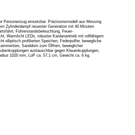
oder Personenzug einsetzbar. Präzisionsmodell aus Messing
em Zylinderdampf neuester Generation mit 40 Minuten
rtsfahrt, Führerstandsbeleuchtung, Feuer-
cht, Warmlicht LEDs, robuster Kardanantrieb mit rollfähigem
t elliptisch profilierten Speichen, Federpuffer, bewegliche
- kammertüre, Sanddom zum Öffnen, beweglicher
chraubenkupplungen austauschbar gegen Klauenkupplungen,
radius 1020 mm, LüP ca. 57,1 cm, Gewicht ca. 6 kg.