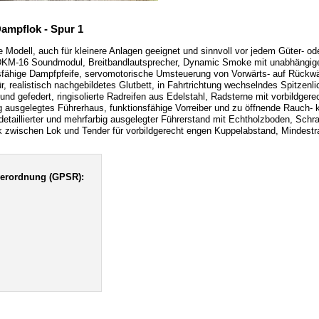
ampflok - Spur 1
e Modell, auch für kleinere Anlagen geeignet und sinnvoll vor jedem Güter- 
 HDKM-16 Soundmodul, Breitbandlautsprecher, Dynamic Smoke mit unabhängig
onsfähige Dampfpfeife, servomotorische Umsteuerung von Vorwärts- auf Rückwä
 realistisch nachgebildetes Glutbett, in Fahrtrichtung wechselndes Spitzenli
d gefedert, ringisolierte Radreifen aus Edelstahl, Radsterne mit vorbildgerech
 ausgelegtes Führerhaus, funktionsfähige Vorreiber und zu öffnende Rauch
detaillierter und mehrfarbig ausgelegter Führerstand mit Echtholzboden, S
ik zwischen Lok und Tender für vorbildgerecht engen Kuppelabstand, Mindest
verordnung (GPSR):