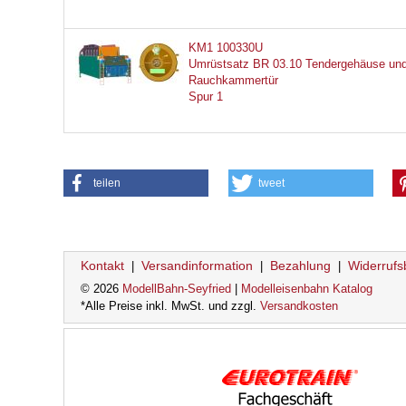
KM1 100330U
Umrüstsatz BR 03.10 Tendergehäuse un
Rauchkammertür
Spur 1
teilen
tweet
Kontakt
Versandinformation
Bezahlung
Widerrufs
|
|
|
© 2026
ModellBahn-Seyfried
|
Modelleisenbahn Katalog
*Alle Preise inkl. MwSt. und zzgl.
Versandkosten