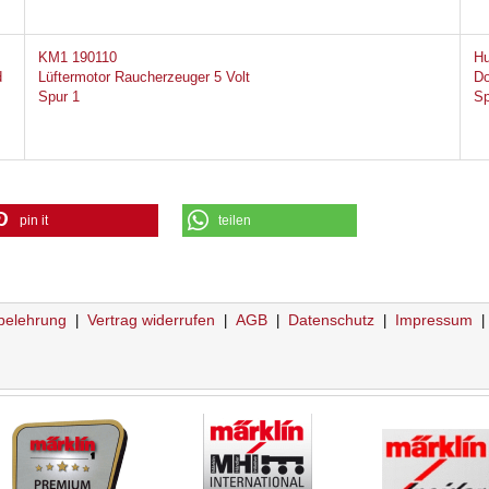
KM1 190110
Hu
d
Lüftermotor Raucherzeuger 5 Volt
Do
Spur 1
Sp
pin it
teilen
belehrung
Vertrag widerrufen
AGB
Datenschutz
Impressum
|
|
|
|
|