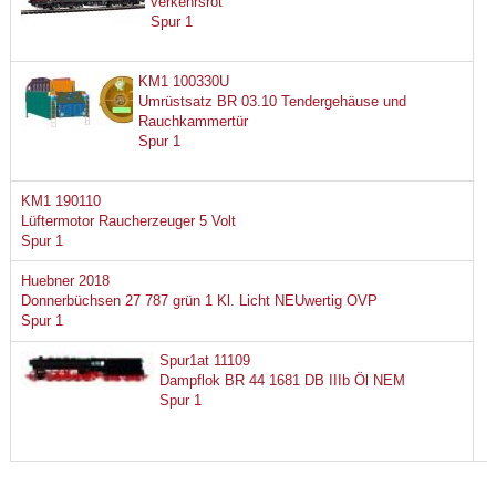
verkehrsrot
Spur 1
KM1 100330U
Umrüstsatz BR 03.10 Tendergehäuse und
Rauchkammertür
Spur 1
KM1 190110
Lüftermotor Raucherzeuger 5 Volt
Spur 1
Huebner 2018
Donnerbüchsen 27 787 grün 1 Kl. Licht NEUwertig OVP
Spur 1
Spur1at 11109
Dampflok BR 44 1681 DB IIIb Öl NEM
Spur 1