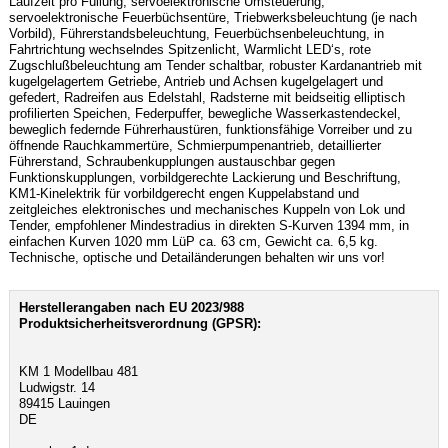
Laufzeit pro Füllung, servoelektronische Umsteuerung,
servoelektronische Feuerbüchsentüre, Triebwerksbeleuchtung (je nach
Vorbild), Führerstandsbeleuchtung, Feuerbüchsenbeleuchtung, in
Fahrtrichtung wechselndes Spitzenlicht, Warmlicht LED‘s, rote
Zugschlußbeleuchtung am Tender schaltbar, robuster Kardanantrieb mit
kugelgelagertem Getriebe, Antrieb und Achsen kugelgelagert und
gefedert, Radreifen aus Edelstahl, Radsterne mit beidseitig elliptisch
profilierten Speichen, Federpuffer, bewegliche Wasserkastendeckel,
beweglich federnde Führerhaustüren, funktionsfähige Vorreiber und zu
öffnende Rauchkammertüre, Schmierpumpenantrieb, detaillierter
Führerstand, Schraubenkupplungen austauschbar gegen
Funktionskupplungen, vorbildgerechte Lackierung und Beschriftung,
KM1-Kinelektrik für vorbildgerecht engen Kuppelabstand und
zeitgleiches elektronisches und mechanisches Kuppeln von Lok und
Tender, empfohlener Mindestradius in direkten S-Kurven 1394 mm, in
einfachen Kurven 1020 mm LüP ca. 63 cm, Gewicht ca. 6,5 kg.
Technische, optische und Detailänderungen behalten wir uns vor!
Herstellerangaben nach EU 2023/988
Produktsicherheitsverordnung (GPSR):
KM 1 Modellbau 481
Ludwigstr. 14
89415 Lauingen
DE