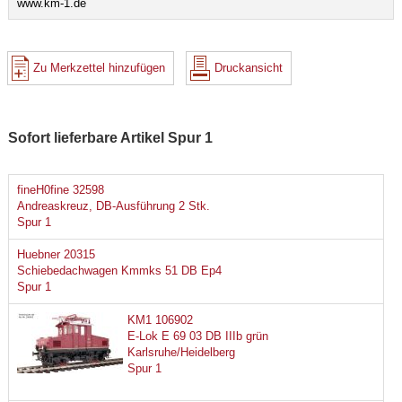
www.km-1.de
Zu Merkzettel hinzufügen
Druckansicht
Sofort lieferbare Artikel Spur 1
fineH0fine 32598
Andreaskreuz, DB-Ausführung 2 Stk.
Spur 1
Huebner 20315
Schiebedachwagen Kmmks 51 DB Ep4
Spur 1
KM1 106902
E-Lok E 69 03 DB IIIb grün
Karlsruhe/Heidelberg
Spur 1