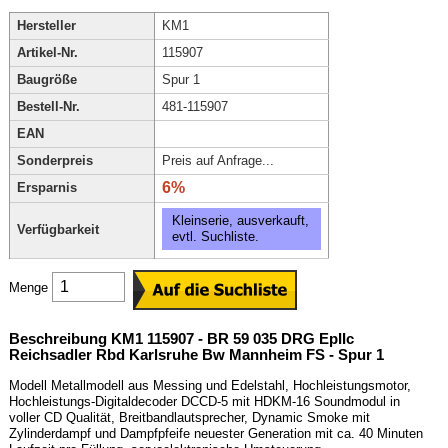
Hersteller
KM1
Artikel-Nr.
115907
Baugröße
Spur 1
Bestell-Nr.
481-115907
EAN
Sonderpreis
Preis auf Anfrage...
6%
Ersparnis
Kleinserie, ausverkauft,
Verfügbarkeit
evtl. Suchliste.
Menge
Beschreibung KM1 115907 - BR 59 035 DRG EpIIc
Reichsadler Rbd Karlsruhe Bw Mannheim FS - Spur 1
Modell Metallmodell aus Messing und Edelstahl, Hochleistungsmotor,
Hochleistungs-Digitaldecoder DCCD-5 mit HDKM-16 Soundmodul in
voller CD Qualität, Breitbandlautsprecher, Dynamic Smoke mit
Zylinderdampf und Dampfpfeife neuester Generation mit ca. 40 Minuten