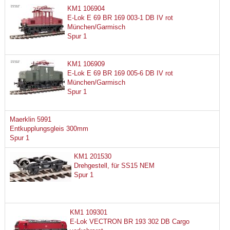
KM1 106904
E-Lok E 69 BR 169 003-1 DB IV rot
München/Garmisch
Spur 1
KM1 106909
E-Lok E 69 BR 169 005-6 DB IV rot
München/Garmisch
Spur 1
Maerklin 5991
Entkupplungsgleis 300mm
Spur 1
KM1 201530
Drehgestell, für SS15 NEM
Spur 1
KM1 109301
E-Lok VECTRON BR 193 302 DB Cargo