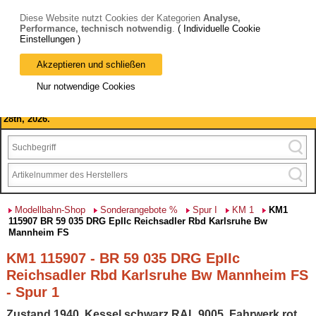
Diese Website nutzt Cookies der Kategorien
Analyse,
Performance, technisch notwendig
.
( Individuelle Cookie
Einstellungen )
Akzeptieren und schließen
Bitte beachten Sie: wir machen Betriebsferien, vom 03. bis 28.
Nur notwendige Cookies
August 2026 haben wir geschlossen.
Please note: we are closed for company holidays from August 3rd to
28th, 2026.
Modellbahn-Shop
Sonderangebote %
Spur I
KM 1
KM1
115907 BR 59 035 DRG EpIIc Reichsadler Rbd Karlsruhe Bw
Mannheim FS
KM1 115907 - BR 59 035 DRG EpIIc
Reichsadler Rbd Karlsruhe Bw Mannheim FS
- Spur 1
Zustand 1940, Kessel schwarz RAL 9005, Fahrwerk rot