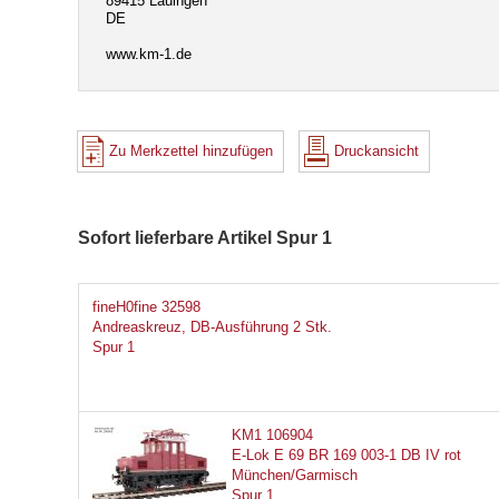
89415 Lauingen
DE
www.km-1.de
Zu Merkzettel hinzufügen
Druckansicht
Sofort lieferbare Artikel Spur 1
fineH0fine 32598
Andreaskreuz, DB-Ausführung 2 Stk.
Spur 1
KM1 106904
E-Lok E 69 BR 169 003-1 DB IV rot
München/Garmisch
Spur 1