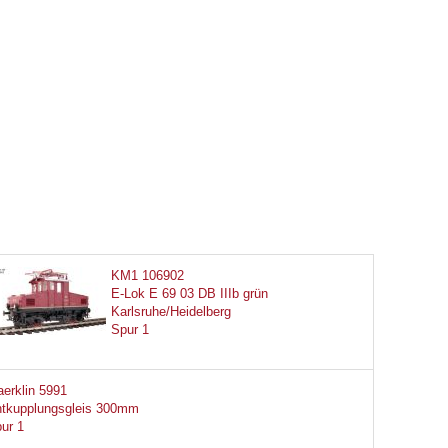
KM1 106902
E-Lok E 69 03 DB IIIb grün
Karlsruhe/Heidelberg
Spur 1
erklin 5991
tkupplungsgleis 300mm
ur 1