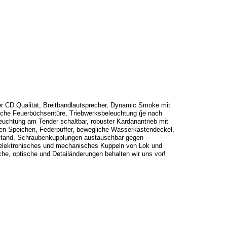
r CD Qualität, Breitbandlautsprecher, Dynamic Smoke mit
ische Feuerbüchsentüre, Triebwerksbeleuchtung (je nach
euchtung am Tender schaltbar, robuster Kardanantrieb mit
erten Speichen, Federpuffer, bewegliche Wasserkastendeckel,
erstand, Schraubenkupplungen austauschbar gegen
s elektronisches und mechanisches Kuppeln von Lok und
e, optische und Detailänderungen behalten wir uns vor!