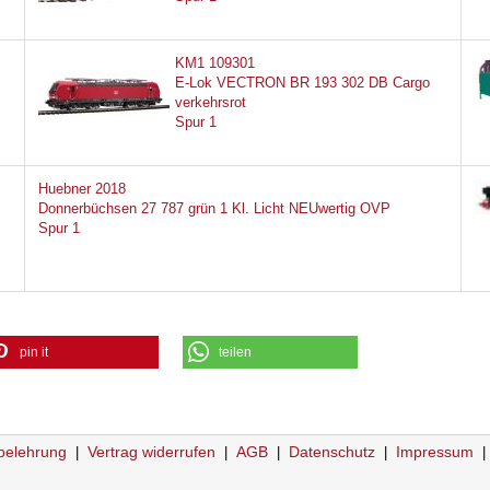
KM1 109301
E-Lok VECTRON BR 193 302 DB Cargo
verkehrsrot
Spur 1
Huebner 2018
Donnerbüchsen 27 787 grün 1 Kl. Licht NEUwertig OVP
Spur 1
pin it
teilen
belehrung
Vertrag widerrufen
AGB
Datenschutz
Impressum
|
|
|
|
|