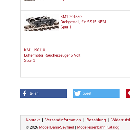
KM1 201530
Drehgestell, für SS15 NEM
Spur 1
KM1 190110
Lüftermotor Raucherzeuger 5 Volt
Spur 1
teilen
tweet
Kontakt
Versandinformation
Bezahlung
Widerrufs
|
|
|
© 2026
ModellBahn-Seyfried
|
Modelleisenbahn Katalog