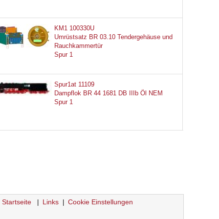
KM1 100330U
Umrüstsatz BR 03.10 Tendergehäuse und
Rauchkammertür
Spur 1
Spur1at 11109
Dampflok BR 44 1681 DB IIIb Öl NEM
Spur 1
Startseite
Links
Cookie Einstellungen
|
|