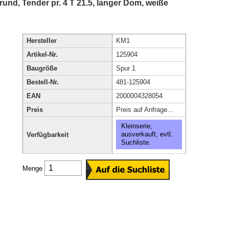
nd, Tender pr. 4 T 21.5, langer Dom, weiße
Hersteller
KM1
Artikel-Nr.
125904
Baugröße
Spur 1
Bestell-Nr.
481-125904
EAN
2000004328054
Preis
Preis auf Anfrage...
Kleinserie,
ausverkauft, evtl.
Verfügbarkeit
Suchliste.
Menge