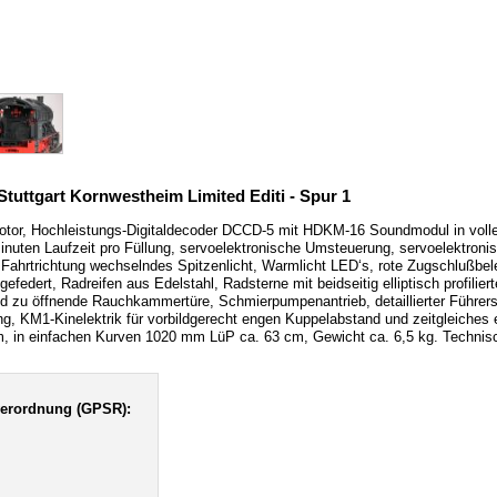
tuttgart Kornwestheim Limited Editi - Spur 1
otor, Hochleistungs-Digitaldecoder DCCD-5 mit HDKM-16 Soundmodul in volle
inuten Laufzeit pro Füllung, servoelektronische Umsteuerung, servoelektron
Fahrtrichtung wechselndes Spitzenlicht, Warmlicht LED‘s, rote Zugschlußbel
efedert, Radreifen aus Edelstahl, Radsterne mit beidseitig elliptisch profili
und zu öffnende Rauchkammertüre, Schmierpumpenantrieb, detaillierter Führ
ng, KM1-Kinelektrik für vorbildgerecht engen Kuppelabstand und zeitgleiche
, in einfachen Kurven 1020 mm LüP ca. 63 cm, Gewicht ca. 6,5 kg. Technisch
verordnung (GPSR):