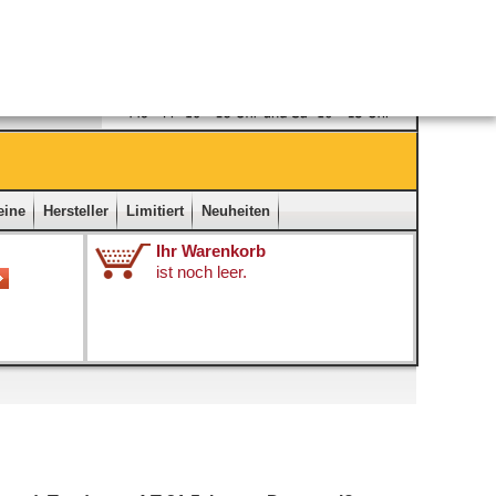
Ladengeschäft
|
Kontakt
|
Impressum
|
Startseite
eine
Hersteller
Limitiert
Neuheiten
Ihr Warenkorb
ist noch leer.