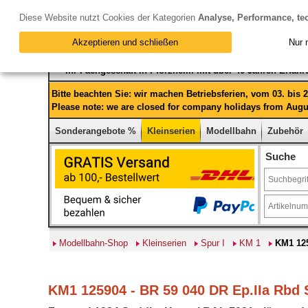
Diese Website nutzt Cookies der Kategorien
Analyse, Performance, te
Akzeptieren und schließen
Nur 
Ihr Fachgeschäft in Pforzheim mit über 40 Jahren Erfah
Bitte beachten Sie: wir machen Betriebsferien, vom 03. bis
Please note: we are closed for company holidays from Augus
Sonderangebote %
Kleinserien
Modellbahn
Zubehör
Suche
Modellbahn-Shop
Kleinserien
Spur I
KM 1
KM1 125
KM1 125904 - BR 59 040 DR Ep.IIa Rbd S