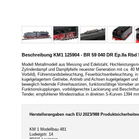
Beschreibung KM1 125904 - BR 59 040 DR Ep.IIa Rbd S
Modell Metallmodell aus Messing und Edelstahl, Hochleistungsm
Zylinderdampf und Dampfpfeife neuester Generation mit ca. 40 M
Vorbild), Führerstandsbeleuchtung, Feuerbüchsenbeleuchtung, in 
kugelgelagertem Getriebe, Antrieb und Achsen kugelgelagert und g
beweglich federnde Führerhaustüren, funktionsfähige Vorreiber 
Funktionskupplungen, vorbildgerechte Lackierung und Beschriftu
Tender, empfohlener Mindestradius in direkten S-Kurven 1394 mm
Herstellerangaben nach EU 2023/988 Produktsicherheits
KM 1 Modellbau 481
Ludwigstr. 14