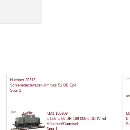
Huebner 20315
Schiebedachwagen Kmmks 51 DB Ep4
Spur 1
KM1 106909
Ma
E-Lok E 69 BR 169 005-6 DB IV rot
En
München/Garmisch
Sp
Spur 1