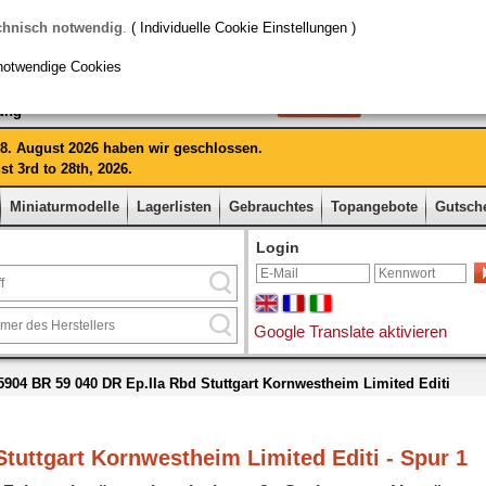
chnisch notwendig
.
( Individuelle Cookie Einstellungen )
notwendige Cookies
rung
 28. August 2026 haben wir geschlossen.
t 3rd to 28th, 2026.
Miniaturmodelle
Lagerlisten
Gebrauchtes
Topangebote
Gutsch
Login
Google Translate aktivieren
904 BR 59 040 DR Ep.IIa Rbd Stuttgart Kornwestheim Limited Editi
tuttgart Kornwestheim Limited Editi - Spur 1