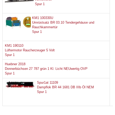
Spur 1
KM1 100330U
Umrüstsatz BR 03.10 Tendergehäuse und
Rauchkammertür
Spur 1
KM1 190110
Lüftermotor Raucherzeuger 5 Volt
Spur 1
Huebner 2018
Donnerbüchsen 27 787 grün 1 Kl. Licht NEUwertig OVP
Spur 1
Spur1at 11109
Dampflok BR 44 1681 DB IIIb Öl NEM
Spur 1