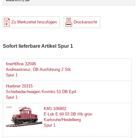
Zu Merkzettel hinzufügen
Druckansicht
Sofort lieferbare Artikel Spur 1
fineH0fine 32598
Andreaskreuz, DB-Ausführung 2 Stk.
Spur 1
Huebner 20315
Schiebedachwagen Kmmks 51 DB Ep4
Spur 1
KM1 106902
E-Lok E 69 03 DB IIIb grün
Karlsruhe/Heidelberg
Spur 1