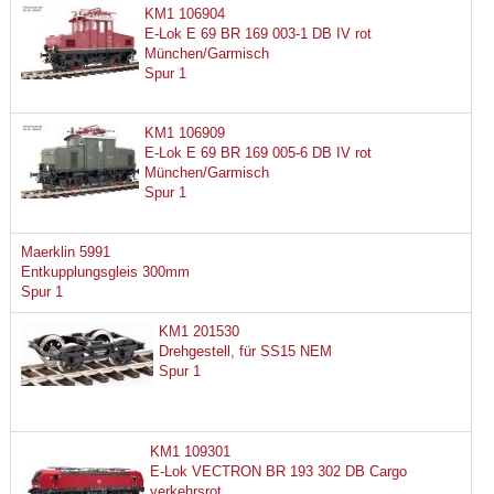
KM1 106904
E-Lok E 69 BR 169 003-1 DB IV rot
München/Garmisch
Spur 1
KM1 106909
E-Lok E 69 BR 169 005-6 DB IV rot
München/Garmisch
Spur 1
Maerklin 5991
Entkupplungsgleis 300mm
Spur 1
KM1 201530
Drehgestell, für SS15 NEM
Spur 1
KM1 109301
E-Lok VECTRON BR 193 302 DB Cargo
verkehrsrot