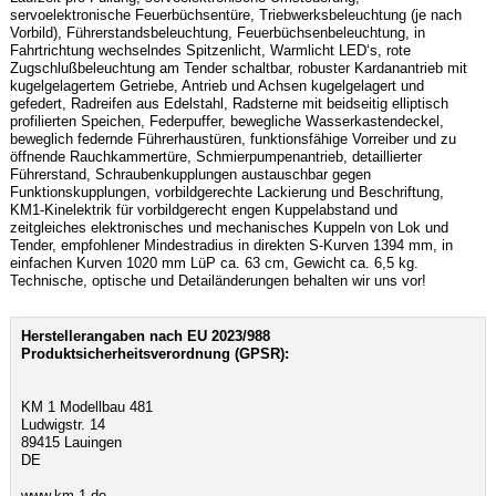
servoelektronische Feuerbüchsentüre, Triebwerksbeleuchtung (je nach
Vorbild), Führerstandsbeleuchtung, Feuerbüchsenbeleuchtung, in
Fahrtrichtung wechselndes Spitzenlicht, Warmlicht LED‘s, rote
Zugschlußbeleuchtung am Tender schaltbar, robuster Kardanantrieb mit
kugelgelagertem Getriebe, Antrieb und Achsen kugelgelagert und
gefedert, Radreifen aus Edelstahl, Radsterne mit beidseitig elliptisch
profilierten Speichen, Federpuffer, bewegliche Wasserkastendeckel,
beweglich federnde Führerhaustüren, funktionsfähige Vorreiber und zu
öffnende Rauchkammertüre, Schmierpumpenantrieb, detaillierter
Führerstand, Schraubenkupplungen austauschbar gegen
Funktionskupplungen, vorbildgerechte Lackierung und Beschriftung,
KM1-Kinelektrik für vorbildgerecht engen Kuppelabstand und
zeitgleiches elektronisches und mechanisches Kuppeln von Lok und
Tender, empfohlener Mindestradius in direkten S-Kurven 1394 mm, in
einfachen Kurven 1020 mm LüP ca. 63 cm, Gewicht ca. 6,5 kg.
Technische, optische und Detailänderungen behalten wir uns vor!
Herstellerangaben nach EU 2023/988
Produktsicherheitsverordnung (GPSR):
KM 1 Modellbau 481
Ludwigstr. 14
89415 Lauingen
DE
www.km-1.de