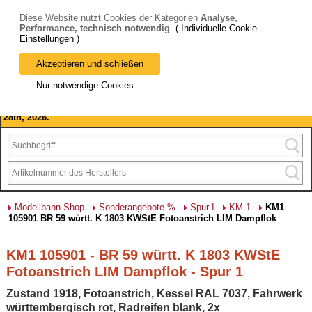
Diese Website nutzt Cookies der Kategorien
Analyse,
Performance, technisch notwendig
.
( Individuelle Cookie
Einstellungen )
Akzeptieren und schließen
Bitte beachten Sie: wir machen Betriebsferien, vom 03. bis 28.
Nur notwendige Cookies
August 2026 haben wir geschlossen.
Please note: we are closed for company holidays from August 3rd to
28th, 2026.
Modellbahn-Shop
Sonderangebote %
Spur I
KM 1
KM1
105901 BR 59 württ. K 1803 KWStE Fotoanstrich LIM Dampflok
KM1 105901 - BR 59 württ. K 1803 KWStE
Fotoanstrich LIM Dampflok - Spur 1
Zustand 1918, Fotoanstrich, Kessel RAL 7037, Fahrwerk
württembergisch rot, Radreifen blank, 2x