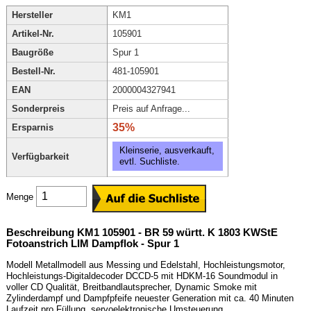
Hersteller
KM1
Artikel-Nr.
105901
Baugröße
Spur 1
Bestell-Nr.
481-105901
EAN
2000004327941
Sonderpreis
Preis auf Anfrage...
35%
Ersparnis
Kleinserie, ausverkauft,
Verfügbarkeit
evtl. Suchliste.
Menge
Beschreibung KM1 105901 - BR 59 württ. K 1803 KWStE
Fotoanstrich LIM Dampflok - Spur 1
Modell Metallmodell aus Messing und Edelstahl, Hochleistungsmotor,
Hochleistungs-Digitaldecoder DCCD-5 mit HDKM-16 Soundmodul in
voller CD Qualität, Breitbandlautsprecher, Dynamic Smoke mit
Zylinderdampf und Dampfpfeife neuester Generation mit ca. 40 Minuten
Laufzeit pro Füllung, servoelektronische Umsteuerung,