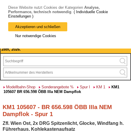
Diese Website nutzt Cookies der Kategorien
Analyse,
Performance, technisch notwendig
.
( Individuelle Cookie
Einstellungen )
Akzeptieren und schließen
Bitte beachten Sie: wir machen Betriebsferien, vom 03. bis 28.
Nur notwendige Cookies
August 2026 haben wir geschlossen.
Please note: we are closed for company holidays from August 3rd to
28th, 2026.
Modellbahn-Shop
Sonderangebote %
Spur I
KM 1
KM1
105607 BR 656.598 ÖBB IIIa NEM Dampflok
KM1 105607 - BR 656.598 ÖBB IIIa NEM
Dampflok - Spur 1
Zfl. Wien Ost, 2x DRG Spitzenlicht, Glocke, Windfang h.
Führerhaus, Kohlekastenaufsatz