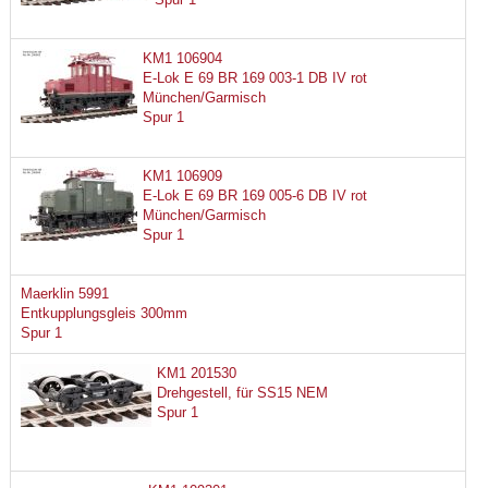
KM1 106904
E-Lok E 69 BR 169 003-1 DB IV rot
München/Garmisch
Spur 1
KM1 106909
E-Lok E 69 BR 169 005-6 DB IV rot
München/Garmisch
Spur 1
Maerklin 5991
Entkupplungsgleis 300mm
Spur 1
KM1 201530
Drehgestell, für SS15 NEM
Spur 1