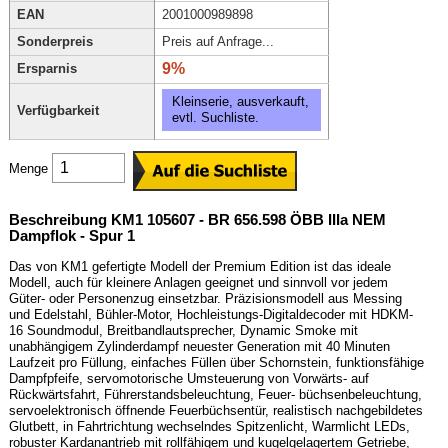
EAN
2001000989898
Sonderpreis
Preis auf Anfrage...
9%
Ersparnis
Kleinserie, ausverkauft,
Verfügbarkeit
evtl. Suchliste.
Menge
Beschreibung KM1 105607 - BR 656.598 ÖBB IIIa NEM
Dampflok - Spur 1
Das von KM1 gefertigte Modell der Premium Edition ist das ideale
Modell, auch für kleinere Anlagen geeignet und sinnvoll vor jedem
Güter- oder Personenzug einsetzbar. Präzisionsmodell aus Messing
und Edelstahl, Bühler-Motor, Hochleistungs-Digitaldecoder mit HDKM-
16 Soundmodul, Breitbandlautsprecher, Dynamic Smoke mit
unabhängigem Zylinderdampf neuester Generation mit 40 Minuten
Laufzeit pro Füllung, einfaches Füllen über Schornstein, funktionsfähige
Dampfpfeife, servomotorische Umsteuerung von Vorwärts- auf
Rückwärtsfahrt, Führerstandsbeleuchtung, Feuer- büchsenbeleuchtung,
servoelektronisch öffnende Feuerbüchsentür, realistisch nachgebildetes
Glutbett, in Fahrtrichtung wechselndes Spitzenlicht, Warmlicht LEDs,
robuster Kardanantrieb mit rollfähigem und kugelgelagertem Getriebe,