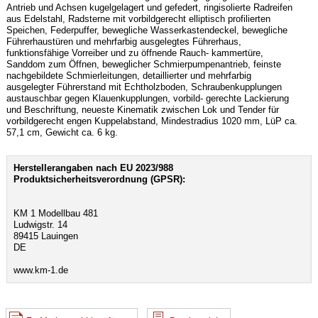
Antrieb und Achsen kugelgelagert und gefedert, ringisolierte Radreifen
aus Edelstahl, Radsterne mit vorbildgerecht elliptisch profilierten
Speichen, Federpuffer, bewegliche Wasserkastendeckel, bewegliche
Führerhaustüren und mehrfarbig ausgelegtes Führerhaus,
funktionsfähige Vorreiber und zu öffnende Rauch- kammertüre,
Sanddom zum Öffnen, beweglicher Schmierpumpenantrieb, feinste
nachgebildete Schmierleitungen, detaillierter und mehrfarbig
ausgelegter Führerstand mit Echtholzboden, Schraubenkupplungen
austauschbar gegen Klauenkupplungen, vorbild- gerechte Lackierung
und Beschriftung, neueste Kinematik zwischen Lok und Tender für
vorbildgerecht engen Kuppelabstand, Mindestradius 1020 mm, LüP ca.
57,1 cm, Gewicht ca. 6 kg.
Herstellerangaben nach EU 2023/988
Produktsicherheitsverordnung (GPSR):
KM 1 Modellbau 481
Ludwigstr. 14
89415 Lauingen
DE
www.km-1.de