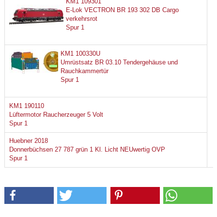
KM1 109301
E-Lok VECTRON BR 193 302 DB Cargo
verkehrsrot
Spur 1
KM1 100330U
Umrüstsatz BR 03.10 Tendergehäuse und
Rauchkammertür
Spur 1
KM1 190110
Lüftermotor Raucherzeuger 5 Volt
Spur 1
Huebner 2018
Donnerbüchsen 27 787 grün 1 Kl. Licht NEUwertig OVP
Spur 1