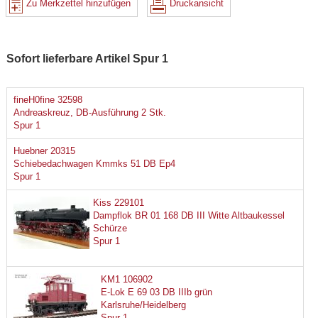
Zu Merkzettel hinzufügen
Druckansicht
Sofort lieferbare Artikel Spur 1
fineH0fine 32598
Andreaskreuz, DB-Ausführung 2 Stk.
Spur 1
Huebner 20315
Schiebedachwagen Kmmks 51 DB Ep4
Spur 1
Kiss 229101
Dampflok BR 01 168 DB III Witte Altbaukessel
Schürze
Spur 1
KM1 106902
E-Lok E 69 03 DB IIIb grün
Karlsruhe/Heidelberg
Spur 1