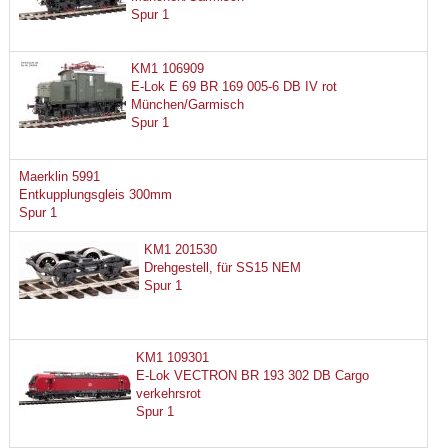
Spur 1
KM1 106909
E-Lok E 69 BR 169 005-6 DB IV rot
München/Garmisch
Spur 1
Maerklin 5991
Entkupplungsgleis 300mm
Spur 1
KM1 201530
Drehgestell, für SS15 NEM
Spur 1
KM1 109301
E-Lok VECTRON BR 193 302 DB Cargo
verkehrsrot
Spur 1