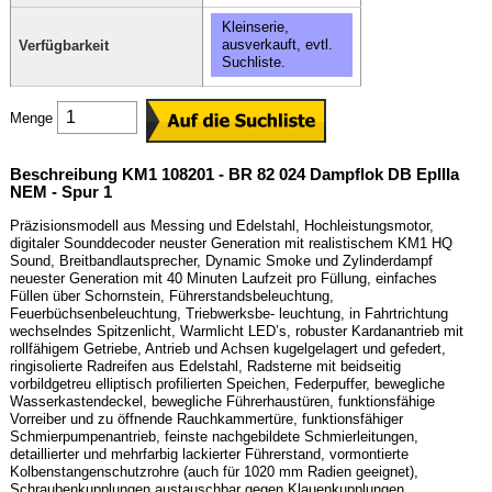
Kleinserie,
ausverkauft, evtl.
Verfügbarkeit
Suchliste.
Menge
Beschreibung KM1 108201 - BR 82 024 Dampflok DB EpIIIa
NEM - Spur 1
Präzisionsmodell aus Messing und Edelstahl, Hochleistungsmotor,
digitaler Sounddecoder neuster Generation mit realistischem KM1 HQ
Sound, Breitbandlautsprecher, Dynamic Smoke und Zylinderdampf
neuester Generation mit 40 Minuten Laufzeit pro Füllung, einfaches
Füllen über Schornstein, Führerstandsbeleuchtung,
Feuerbüchsenbeleuchtung, Triebwerksbe- leuchtung, in Fahrtrichtung
wechselndes Spitzenlicht, Warmlicht LED’s, robuster Kardanantrieb mit
rollfähigem Getriebe, Antrieb und Achsen kugelgelagert und gefedert,
ringisolierte Radreifen aus Edelstahl, Radsterne mit beidseitig
vorbildgetreu elliptisch profilierten Speichen, Federpuffer, bewegliche
Wasserkastendeckel, bewegliche Führerhaustüren, funktionsfähige
Vorreiber und zu öffnende Rauchkammertüre, funktionsfähiger
Schmierpumpenantrieb, feinste nachgebildete Schmierleitungen,
detaillierter und mehrfarbig lackierter Führerstand, vormontierte
Kolbenstangenschutzrohre (auch für 1020 mm Radien geeignet),
Schraubenkupplungen austauschbar gegen Klauenkupplungen,