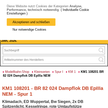
Diese Website nutzt Cookies der Kategorien
Analyse,
Performance, technisch notwendig
.
( Individuelle Cookie
Einstellungen )
Akzeptieren und schließen
Bitte beachten Sie: wir machen Betriebsferien, vom 03. bis 28.
Nur notwendige Cookies
August 2026 haben wir geschlossen.
Please note: we are closed for company holidays from August 3rd to
28th, 2026.
Modellbahn-Shop
Kleinserien
Spur I
KM 1
KM1 108201 BR
82 024 Dampflok DB EpIIIa NEM
KM1 108201 - BR 82 024 Dampflok DB EpIIIa
NEM - Spur 1
Klimadach, ED Wuppertal, Bw Siegen, 2x DB
Spitzenlicht, Kesselringe, rote Umlaufstütze