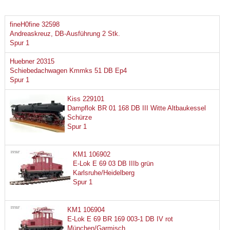
fineH0fine 32598
Andreaskreuz, DB-Ausführung 2 Stk.
Spur 1
Huebner 20315
Schiebedachwagen Kmmks 51 DB Ep4
Spur 1
Kiss 229101
Dampflok BR 01 168 DB III Witte Altbaukessel
Schürze
Spur 1
KM1 106902
E-Lok E 69 03 DB IIIb grün
Karlsruhe/Heidelberg
Spur 1
KM1 106904
E-Lok E 69 BR 169 003-1 DB IV rot
München/Garmisch