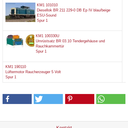
KM1 101010
Diesellok BR 211 229-0 DB Ep IV blau/beige
ESU-Sound
Spur 1
KM1 100330U
Umrüstsatz BR 03.10 Tendergehäuse und
Rauchkammertür
Spur 1
KM1 190110
Lüftermotor Raucherzeuger 5 Volt
Spur 1
Kontakt