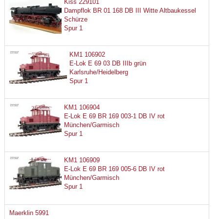
Kiss 229101
Dampflok BR 01 168 DB III Witte Altbaukessel
Schürze
Spur 1
KM1 106902
E-Lok E 69 03 DB IIIb grün
Karlsruhe/Heidelberg
Spur 1
KM1 106904
E-Lok E 69 BR 169 003-1 DB IV rot
München/Garmisch
Spur 1
KM1 106909
E-Lok E 69 BR 169 005-6 DB IV rot
München/Garmisch
Spur 1
Maerklin 5991