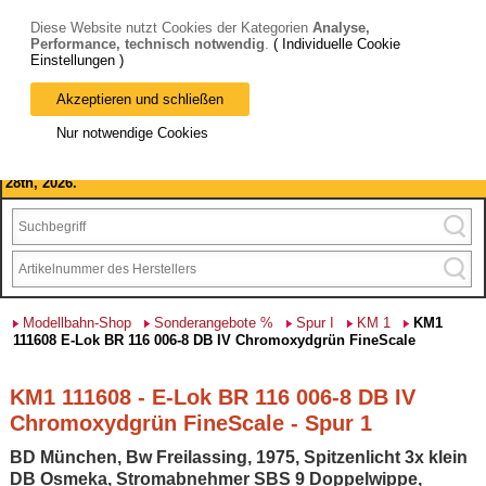
Diese Website nutzt Cookies der Kategorien
Analyse,
Performance, technisch notwendig
.
( Individuelle Cookie
Einstellungen )
Akzeptieren und schließen
Bitte beachten Sie: wir machen Betriebsferien, vom 03. bis 28.
Nur notwendige Cookies
August 2026 haben wir geschlossen.
Please note: we are closed for company holidays from August 3rd to
28th, 2026.
Modellbahn-Shop
Sonderangebote %
Spur I
KM 1
KM1
111608 E-Lok BR 116 006-8 DB IV Chromoxydgrün FineScale
KM1 111608 - E-Lok BR 116 006-8 DB IV
Chromoxydgrün FineScale - Spur 1
BD München, Bw Freilassing, 1975, Spitzenlicht 3x klein
DB Osmeka, Stromabnehmer SBS 9 Doppelwippe,