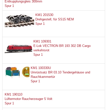
Entkupplungsgleis 300mm
Spur 1
KM1 201530
Drehgestell, für SS15 NEM
Spur 1
KM1 109301
E-Lok VECTRON BR 193 302 DB Cargo
verkehrsrot
Spur 1
KM1 100330U
Umrüstsatz BR 03.10 Tendergehäuse und
Rauchkammertür
Spur 1
KM1 190110
Lüftermotor Raucherzeuger 5 Volt
Spur 1