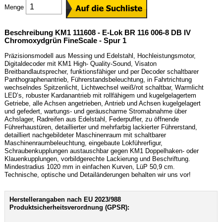
Menge
Beschreibung KM1 111608 - E-Lok BR 116 006-8 DB IV
Chromoxydgrün FineScale - Spur 1
Präzisionsmodell aus Messing und Edelstahl, Hochleistungsmotor,
Digitaldecoder mit KM1 High- Quality-Sound, Visaton
Breitbandlautsprecher, funktionsfähiger und per Decoder schaltbarer
Panthographenantrieb, Führerstandsbeleuchtung, in Fahrtrichtung
wechselndes Spitzenlicht, Lichtwechsel weiß/rot schaltbar, Warmlicht
LED’s, robuster Kardanantrieb mit rollfähigem und kugelgelagertem
Getriebe, alle Achsen angetrieben, Antrieb und Achsen kugelgelagert
und gefedert, wartungs- und geräuscharme Stromabnahme über
Achslager, Radreifen aus Edelstahl, Federpuffer, zu öffnende
Führerhaustüren, detaillierter und mehrfarbig lackierter Führerstand,
detailliert nachgebildeter Maschinenraum mit schaltbarer
Maschinenraumbeleuchtung, eingebaute Lokführerfigur,
Schraubenkupplungen austauschbar gegen KM1 Doppelhaken- oder
Klauenkupplungen, vorbildgerechte Lackierung und Beschriftung.
Mindestradius 1020 mm in einfachen Kurven, LüP 50,9 cm.
Technische, optische und Detailänderungen behalten wir uns vor!
Herstellerangaben nach EU 2023/988
Produktsicherheitsverordnung (GPSR):