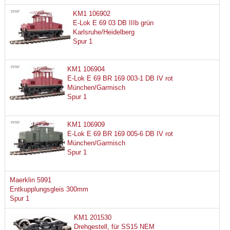
KM1 106902
E-Lok E 69 03 DB IIIb grün
Karlsruhe/Heidelberg
Spur 1
KM1 106904
E-Lok E 69 BR 169 003-1 DB IV rot
München/Garmisch
Spur 1
KM1 106909
E-Lok E 69 BR 169 005-6 DB IV rot
München/Garmisch
Spur 1
Maerklin 5991
Entkupplungsgleis 300mm
Spur 1
KM1 201530
Drehgestell, für SS15 NEM