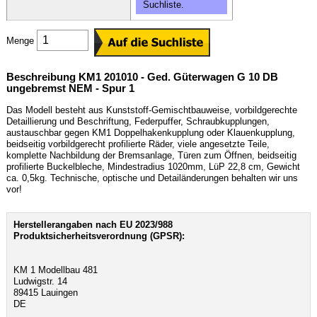
Suchliste.
Menge
Beschreibung KM1 201010 - Ged. Güterwagen G 10 DB
ungebremst NEM - Spur 1
Das Modell besteht aus Kunststoff-Gemischtbauweise, vorbildgerechte
Detaillierung und Beschriftung, Federpuffer, Schraubkupplungen,
austauschbar gegen KM1 Doppelhakenkupplung oder Klauenkupplung,
beidseitig vorbildgerecht profilierte Räder, viele angesetzte Teile,
komplette Nachbildung der Bremsanlage, Türen zum Öffnen, beidseitig
profilierte Buckelbleche, Mindestradius 1020mm, LüP 22,8 cm, Gewicht
ca. 0,5kg. Technische, optische und Detailänderungen behalten wir uns
vor!
Herstellerangaben nach EU 2023/988
Produktsicherheitsverordnung (GPSR):
KM 1 Modellbau 481
Ludwigstr. 14
89415 Lauingen
DE