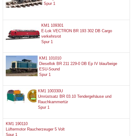
Spur 1
KM1 109301
E-Lok VECTRON BR 193 302 DB Cargo
verkehrsrot
Spur 1
KM1 101010
Diesellok BR 211 229-0 DB Ep IV blau/beige
ESU-Sound
Spur 1
KM1 100330U
Umrüstsatz BR 03.10 Tendergehäuse und
Rauchkammertür
Spur 1
KM1 190110
Lüftermotor Raucherzeuger 5 Volt
Spur 1