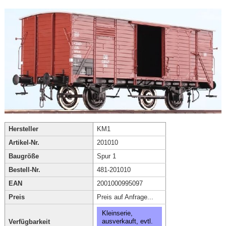
Hersteller
KM1
Artikel-Nr.
201010
Baugröße
Spur 1
Bestell-Nr.
481-201010
EAN
2001000995097
Preis
Preis auf Anfrage...
Kleinserie,
ausverkauft, evtl.
Verfügbarkeit