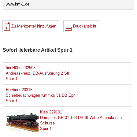
www.km-1.de
Zu Merkzettel hinzufügen
Druckansicht
Sofort lieferbare Artikel Spur 1
fineH0fine 32598
Andreaskreuz, DB-Ausführung 2 Stk.
Spur 1
Huebner 20315
Schiebedachwagen Kmmks 51 DB Ep4
Spur 1
Kiss 229101
Dampflok BR 01 168 DB III Witte Altbaukessel
Schürze
Spur 1