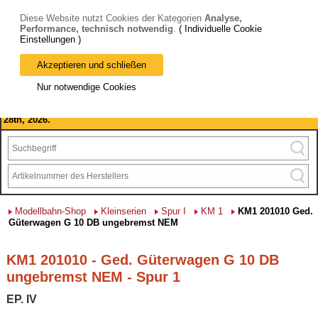
Diese Website nutzt Cookies der Kategorien
Analyse,
Performance, technisch notwendig
.
( Individuelle Cookie
Einstellungen )
Akzeptieren und schließen
Bitte beachten Sie: wir machen Betriebsferien, vom 03. bis 28.
Nur notwendige Cookies
August 2026 haben wir geschlossen.
Please note: we are closed for company holidays from August 3rd to
28th, 2026.
Modellbahn-Shop
Kleinserien
Spur I
KM 1
KM1 201010 Ged.
Güterwagen G 10 DB ungebremst NEM
KM1 201010 - Ged. Güterwagen G 10 DB
ungebremst NEM - Spur 1
EP. IV