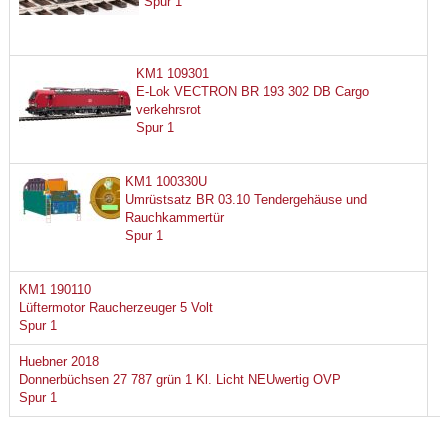
Spur 1
KM1 109301
E-Lok VECTRON BR 193 302 DB Cargo
verkehrsrot
Spur 1
KM1 100330U
Umrüstsatz BR 03.10 Tendergehäuse und
Rauchkammertür
Spur 1
KM1 190110
Lüftermotor Raucherzeuger 5 Volt
Spur 1
Huebner 2018
Donnerbüchsen 27 787 grün 1 Kl. Licht NEUwertig OVP
Spur 1