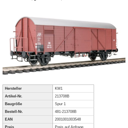
Hersteller
KM1
Artikel-Nr.
213708B
Baugröße
Spur 1
Bestell-Nr.
481-213708B
EAN
2001001003548
Preis
Preis auf Anfrage...