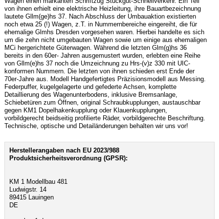
Wagen einen markanten Schriftzug Stückgut-Schnellverkehr. Ein Teil
von ihnen erhielt eine elektrische Heizleitung, ihre Bauartbezeichnung
lautete Gllm(ge)hs 37. Nach Abschluss der Umbauaktion existierten
noch etwa 25 (!) Wagen, z.T. in Nummernbereiche eingereiht, die für
ehemalige Glmhs Dresden vorgesehen waren. Hierbei handelte es sich
um die zehn nicht umgebauten Wagen sowie um einige aus ehemaligen
MCi hergerichtete Güterwagen. Während die letzten Glm(g)hs 36
bereits in den 60er- Jahren ausgemustert wurden, erlebten eine Reihe
von Gllm(e)hs 37 noch die Umzeichnung zu Hrs-(v)z 330 mit UIC-
konformen Nummern. Die letzten von ihnen schieden erst Ende der
70er-Jahre aus. Modell Handgefertigtes Präzisionsmodell aus Messing.
Federpuffer, kugelgelagerte und gefederte Achsen, komplette
Detaillierung des Wagenunterbodens, inklusive Bremsanlage,
Schiebetüren zum Öffnen, original Schraubkupplungen, austauschbar
gegen KM1 Dopelhakenkupplung oder Klauenkupplungen,
vorbildgerecht beidseitig profilierte Räder, vorbildgerechte Beschriftung.
Technische, optische und Detailänderungen behalten wir uns vor!
Herstellerangaben nach EU 2023/988
Produktsicherheitsverordnung (GPSR):
KM 1 Modellbau 481
Ludwigstr. 14
89415 Lauingen
DE