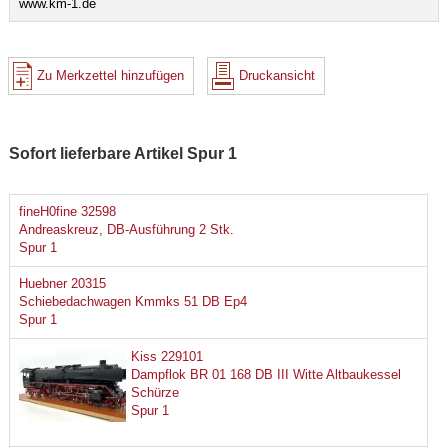
www.km-1.de
Zu Merkzettel hinzufügen
Druckansicht
Sofort lieferbare Artikel Spur 1
fineH0fine 32598
Andreaskreuz, DB-Ausführung 2 Stk.
Spur 1
Huebner 20315
Schiebedachwagen Kmmks 51 DB Ep4
Spur 1
Kiss 229101
Dampflok BR 01 168 DB III Witte Altbaukessel
Schürze
Spur 1