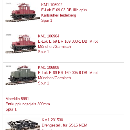
KM1 106902
E-Lok E 69 03 DB IIIb grün
Karlsruhe/Heidelberg
Spur 1
KM1 106904
E-Lok E 69 BR 169 003-1 DB IV rot
München/Garmisch
Spur 1
KM1 106909
E-Lok E 69 BR 169 005-6 DB IV rot
München/Garmisch
Spur 1
Maerklin 5991
Entkupplungsgleis 300mm
Spur 1
KM1 201530
Drehgestell, für SS15 NEM