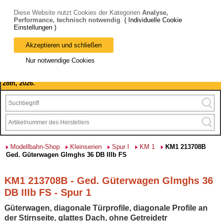
Diese Website nutzt Cookies der Kategorien
Analyse,
Performance, technisch notwendig
.
( Individuelle Cookie
Einstellungen )
Akzeptieren und schließen
Bitte beachten Sie: wir machen Betriebsferien, vom 03. bis 28.
Nur notwendige Cookies
August 2026 haben wir geschlossen.
Please note: we are closed for company holidays from August 3rd to
28th, 2026.
Modellbahn-Shop
Kleinserien
Spur I
KM 1
KM1 213708B
Ged. Güterwagen Glmghs 36 DB IIIb FS
KM1 213708B - Ged. Güterwagen Glmghs 36
DB IIIb FS - Spur 1
Güterwagen, diagonale Türprofile, diagonale Profile an
der Stirnseite, glattes Dach, ohne Getreidetr