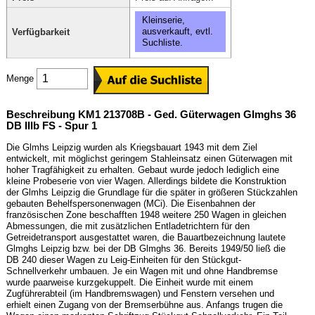
Kleinserie,
ausverkauft, evtl.
Verfügbarkeit
Suchliste.
Menge
Beschreibung KM1 213708B - Ged. Güterwagen Glmghs 36
DB IIIb FS - Spur 1
Die Glmhs Leipzig wurden als Kriegsbauart 1943 mit dem Ziel
entwickelt, mit möglichst geringem Stahleinsatz einen Güterwagen mit
hoher Tragfähigkeit zu erhalten. Gebaut wurde jedoch lediglich eine
kleine Probeserie von vier Wagen. Allerdings bildete die Konstruktion
der Glmhs Leipzig die Grundlage für die später in größeren Stückzahlen
gebauten Behelfspersonenwagen (MCi). Die Eisenbahnen der
französischen Zone beschafften 1948 weitere 250 Wagen in gleichen
Abmessungen, die mit zusätzlichen Entladetrichtern für den
Getreidetransport ausgestattet waren, die Bauartbezeichnung lautete
Glmghs Leipzig bzw. bei der DB Glmghs 36. Bereits 1949/50 ließ die
DB 240 dieser Wagen zu Leig-Einheiten für den Stückgut-
Schnellverkehr umbauen. Je ein Wagen mit und ohne Handbremse
wurde paarweise kurzgekuppelt. Die Einheit wurde mit einem
Zugführerabteil (im Handbremswagen) und Fenstern versehen und
erhielt einen Zugang von der Bremserbühne aus. Anfangs trugen die