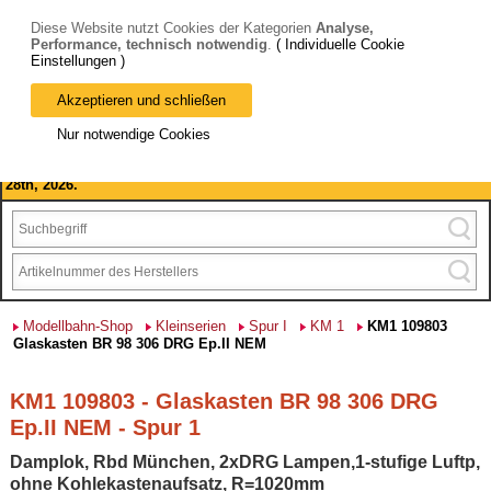
Diese Website nutzt Cookies der Kategorien
Analyse,
Performance, technisch notwendig
.
( Individuelle Cookie
Einstellungen )
Akzeptieren und schließen
Bitte beachten Sie: wir machen Betriebsferien, vom 03. bis 28.
Nur notwendige Cookies
August 2026 haben wir geschlossen.
Please note: we are closed for company holidays from August 3rd to
28th, 2026.
Modellbahn-Shop
Kleinserien
Spur I
KM 1
KM1 109803
Glaskasten BR 98 306 DRG Ep.II NEM
KM1 109803 - Glaskasten BR 98 306 DRG
Ep.II NEM - Spur 1
Damplok, Rbd München, 2xDRG Lampen,1-stufige Luftp,
ohne Kohlekastenaufsatz, R=1020mm