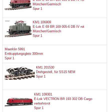
München/Garmisch
Spur 1
KM1 106909
E-Lok E 69 BR 169 005-6 DB IV rot
München/Garmisch
Spur 1
Maerklin 5991
Entkupplungsgleis 300mm
Spur 1
KM1 201530
Drehgestell, für SS15 NEM
Spur 1
KM1 109301
E-Lok VECTRON BR 193 302 DB Cargo
verkehrsrot
Spur 1