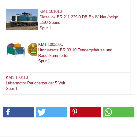
KM1 101010
Diesellok BR 211 229-0 DB Ep IV blau/beige
ESU-Sound
Spur 1
KM1 100330U
Umrüstsatz BR 03.10 Tendergehäuse und
Rauchkammertür
Spur 1
KM1 190110
Lüftermotor Raucherzeuger 5 Volt
Spur 1