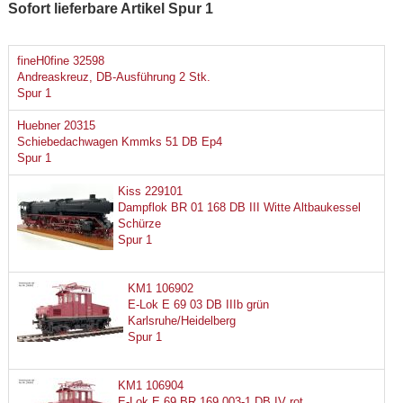
Sofort lieferbare Artikel Spur 1
fineH0fine 32598
Andreaskreuz, DB-Ausführung 2 Stk.
Spur 1
Huebner 20315
Schiebedachwagen Kmmks 51 DB Ep4
Spur 1
Kiss 229101
Dampflok BR 01 168 DB III Witte Altbaukessel
Schürze
Spur 1
KM1 106902
E-Lok E 69 03 DB IIIb grün
Karlsruhe/Heidelberg
Spur 1
KM1 106904
E-Lok E 69 BR 169 003-1 DB IV rot