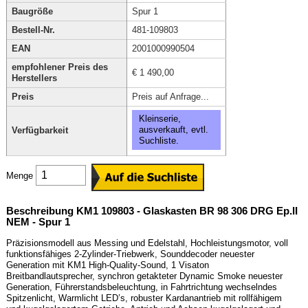
Baugröße
Spur 1
Bestell-Nr.
481-109803
EAN
2001000990504
empfohlener Preis des
€ 1 490,00
Herstellers
Preis
Preis auf Anfrage...
Kleinserie,
ausverkauft, evtl.
Verfügbarkeit
Suchliste.
Menge
Beschreibung KM1 109803 - Glaskasten BR 98 306 DRG Ep.II
NEM - Spur 1
Präzisionsmodell aus Messing und Edelstahl, Hochleistungsmotor, voll
funktionsfähiges 2-Zylinder-Triebwerk, Sounddecoder neuester
Generation mit KM1 High-Quality-Sound, 1 Visaton
Breitbandlautsprecher, synchron getakteter Dynamic Smoke neuester
Generation, Führerstandsbeleuchtung, in Fahrtrichtung wechselndes
Spitzenlicht, Warmlicht LED’s, robuster Kardanantrieb mit rollfähigem