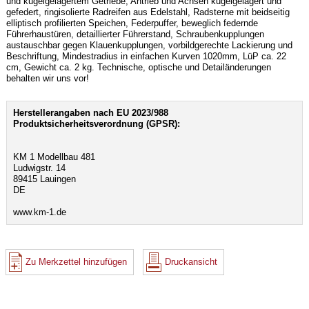
und kugelgelagertem Getriebe, Antrieb und Achsen kugelgelagert und
gefedert, ringisolierte Radreifen aus Edelstahl, Radsterne mit beidseitig
elliptisch profilierten Speichen, Federpuffer, beweglich federnde
Führerhaustüren, detaillierter Führerstand, Schraubenkupplungen
austauschbar gegen Klauenkupplungen, vorbildgerechte Lackierung und
Beschriftung, Mindestradius in einfachen Kurven 1020mm, LüP ca. 22
cm, Gewicht ca. 2 kg. Technische, optische und Detailänderungen
behalten wir uns vor!
Herstellerangaben nach EU 2023/988
Produktsicherheitsverordnung (GPSR):
KM 1 Modellbau 481
Ludwigstr. 14
89415 Lauingen
DE
www.km-1.de
Zu Merkzettel hinzufügen
Druckansicht