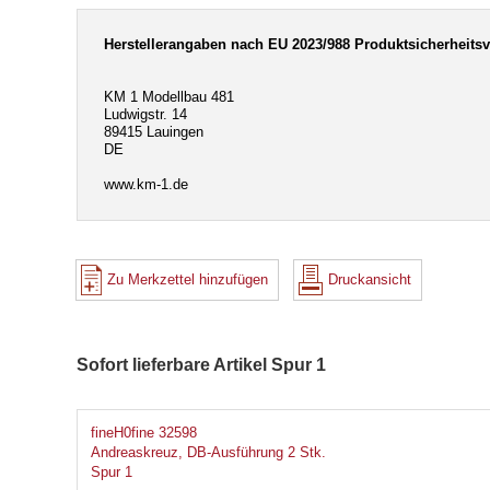
Herstellerangaben nach EU 2023/988 Produktsicherheits
KM 1 Modellbau 481
Ludwigstr. 14
89415 Lauingen
DE
www.km-1.de
Zu Merkzettel hinzufügen
Druckansicht
Sofort lieferbare Artikel Spur 1
fineH0fine 32598
Andreaskreuz, DB-Ausführung 2 Stk.
Spur 1