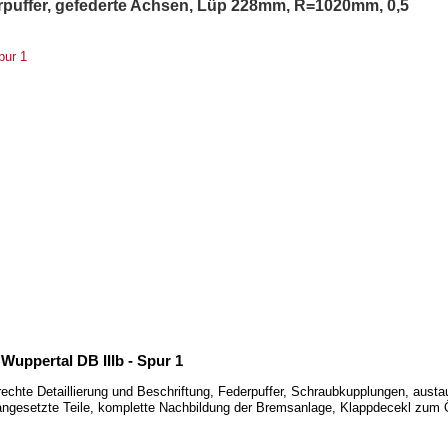
erpuffer, gefederte Achsen, Lüp 228mm, R=1020mm, 0,5
uppertal DB IIIb - Spur 1
rechte Detaillierung und Beschriftung, Federpuffer, Schraubkupplungen, au
le angesetzte Teile, komplette Nachbildung der Bremsanlage, Klappdecekl zum Ö