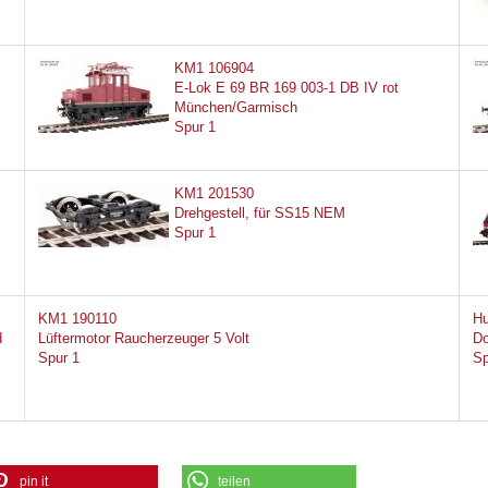
KM1 106904
E-Lok E 69 BR 169 003-1 DB IV rot
München/Garmisch
Spur 1
KM1 201530
Drehgestell, für SS15 NEM
Spur 1
KM1 190110
Hu
d
Lüftermotor Raucherzeuger 5 Volt
Do
Spur 1
Sp
pin it
teilen