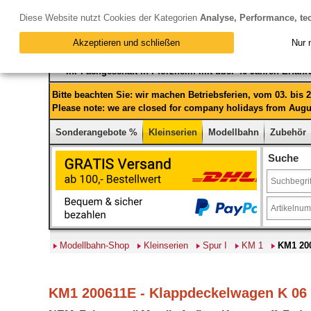
Diese Website nutzt Cookies der Kategorien
Analyse, Performance, te
Akzeptieren und schließen
Nur 
Ihr Fachgeschäft in Pforzheim mit über 40 Jahren Erfah
Bitte beachten Sie: wir machen Betriebsferien, vom 03. bis
Please note: we are closed for company holidays from Augus
Sonderangebote %
Kleinserien
Modellbahn
Zubehör
Suche
Modellbahn-Shop
Kleinserien
Spur I
KM 1
KM1 200
KM1 200611E - Klappdeckelwagen K 06 W