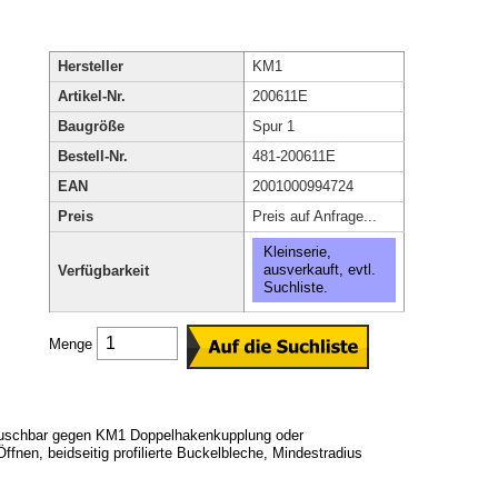
Hersteller
KM1
Artikel-Nr.
200611E
Baugröße
Spur 1
Bestell-Nr.
481-200611E
EAN
2001000994724
Preis
Preis auf Anfrage...
Kleinserie,
ausverkauft, evtl.
Verfügbarkeit
Suchliste.
Menge
stauschbar gegen KM1 Doppelhakenkupplung oder
ffnen, beidseitig profilierte Buckelbleche, Mindestradius