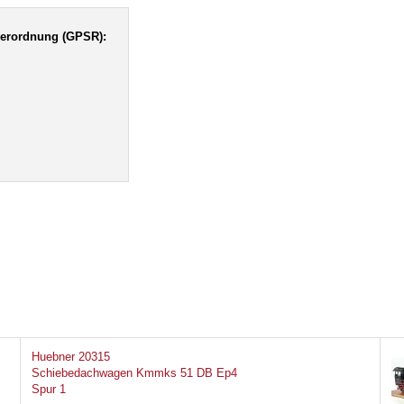
verordnung (GPSR):
Huebner 20315
Schiebedachwagen Kmmks 51 DB Ep4
Spur 1