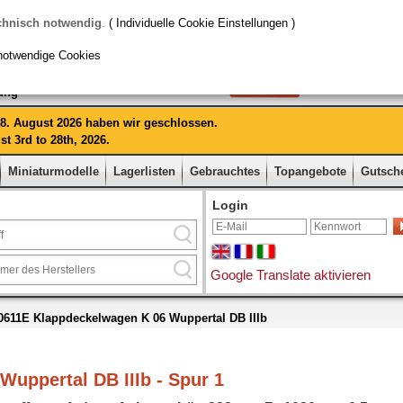
chnisch notwendig
.
( Individuelle Cookie Einstellungen )
notwendige Cookies
rung
 28. August 2026 haben wir geschlossen.
t 3rd to 28th, 2026.
Miniaturmodelle
Lagerlisten
Gebrauchtes
Topangebote
Gutsch
Login
Google Translate aktivieren
611E Klappdeckelwagen K 06 Wuppertal DB IIIb
uppertal DB IIIb - Spur 1