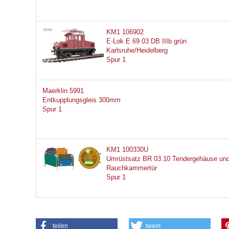
KM1 106902
E-Lok E 69 03 DB IIIb grün
Karlsruhe/Heidelberg
Spur 1
Maerklin 5991
Entkupplungsgleis 300mm
Spur 1
KM1 100330U
Umrüstsatz BR 03.10 Tendergehäuse un
Rauchkammertür
Spur 1
teilen
tweet