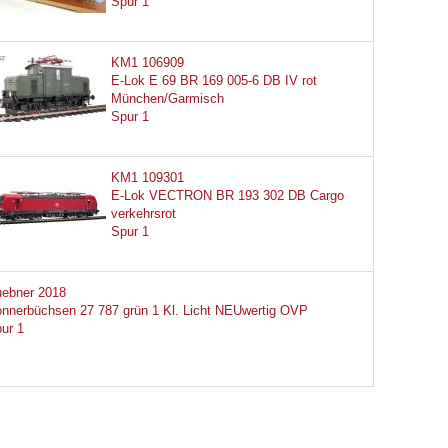
Spur 1
KM1 106909
E-Lok E 69 BR 169 005-6 DB IV rot
München/Garmisch
Spur 1
KM1 109301
E-Lok VECTRON BR 193 302 DB Cargo
verkehrsrot
Spur 1
ebner 2018
nnerbüchsen 27 787 grün 1 Kl. Licht NEUwertig OVP
ur 1