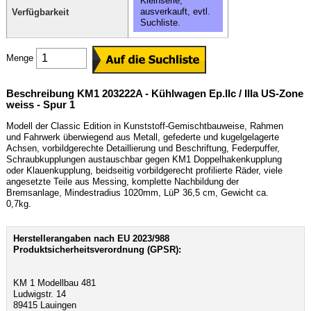
Kleinserie,
ausverkauft, evtl.
Verfügbarkeit
Suchliste.
Menge
Beschreibung KM1 203222A - Kühlwagen Ep.IIc / IIIa US-Zone
weiss - Spur 1
Modell der Classic Edition in Kunststoff-Gemischtbauweise, Rahmen
und Fahrwerk überwiegend aus Metall, gefederte und kugelgelagerte
Achsen, vorbildgerechte Detaillierung und Beschriftung, Federpuffer,
Schraubkupplungen austauschbar gegen KM1 Doppelhakenkupplung
oder Klauenkupplung, beidseitig vorbildgerecht profilierte Räder, viele
angesetzte Teile aus Messing, komplette Nachbildung der
Bremsanlage, Mindestradius 1020mm, LüP 36,5 cm, Gewicht ca.
0,7kg.
Herstellerangaben nach EU 2023/988
Produktsicherheitsverordnung (GPSR):
KM 1 Modellbau 481
Ludwigstr. 14
89415 Lauingen