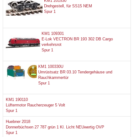
KM1 201530
Drehgestell, für SS15 NEM
Spur 1
KM1 109301
E-Lok VECTRON BR 193 302 DB Cargo
verkehrsrot
Spur 1
KM1 100330U
Umrüstsatz BR 03.10 Tendergehäuse und
Rauchkammertür
Spur 1
KM1 190110
Lüftermotor Raucherzeuger 5 Volt
Spur 1
Huebner 2018
Donnerbüchsen 27 787 grün 1 Kl. Licht NEUwertig OVP
Spur 1