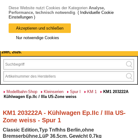
Diese Website nutzt Cookies der Kategorien
Analyse,
Performance, technisch notwendig
.
( Individuelle Cookie
Einstellungen )
Akzeptieren und schließen
Bitte beachten Sie: wir machen Betriebsferien, vom 03. bis 28.
Nur notwendige Cookies
August 2026 haben wir geschlossen.
Please note: we are closed for company holidays from August 3rd to
28th, 2026.
Modellbahn-Shop
Kleinserien
Spur I
KM 1
KM1 203222A
Kühlwagen Ep.IIc / IIIa US-Zone weiss
KM1 203222A - Kühlwagen Ep.IIc / IIIa US-
Zone weiss - Spur 1
Classic Edition,Typ Tnfhhs Berlin,ohne
Bremserbühne,LüP 36,5cm, Gewicht 0,7kg