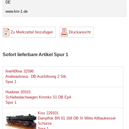
DE
www.km-1.de
Zu Merkzettel hinzufügen
Druckansicht
Sofort lieferbare Artikel Spur 1
fineH0fine 32598
Andreaskreuz, DB-Ausführung 2 Stk.
Spur 1
Huebner 20315
Schiebedachwagen Kmmks 51 DB Ep4
Spur 1
Kiss 229101
Dampflok BR 01 168 DB III Witte Altbaukessel
Schürze
Spur 1