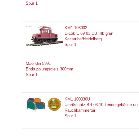
Spur 1
KM1 106902
E-Lok E 69 03 DB IIIb grün
Karlsruhe/Heidelberg
Spur 1
Maerklin 5991
Entkupplungsgleis 300mm
Spur 1
KM1 100330U
Umrüstsatz BR 03.10 Tendergehäuse un
Rauchkammertür
Spur 1