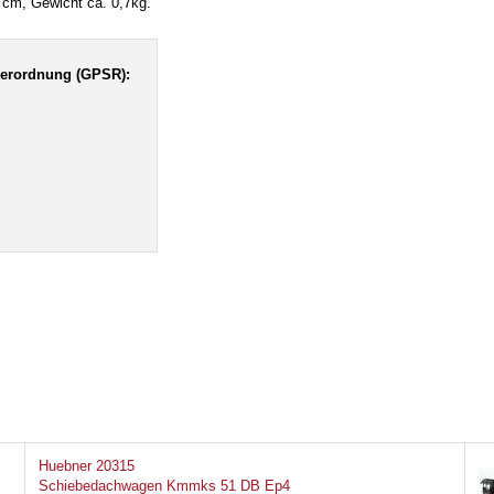
cm, Gewicht ca. 0,7kg.
verordnung (GPSR):
Huebner 20315
Schiebedachwagen Kmmks 51 DB Ep4