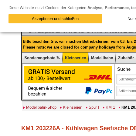
Diese Website nutzt Cookies der Kategorien
Analyse, Performance, te
Akzeptieren und schließen
Nur 
Ihr Fachgeschäft in Pforzheim mit über 40 Jahren Erfah
Bitte beachten Sie: wir machen Betriebsferien, vom 03. bis
Please note: we are closed for company holidays from Augus
Sonderangebote %
Kleinserien
Modellbahn
Zubehör
Suche
Modellbahn-Shop
Kleinserien
Spur I
KM 1
KM1 203
KM1 203226A - Kühlwagen Seefische DB 