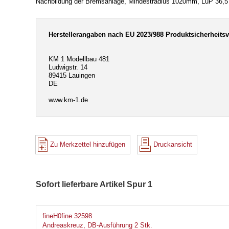
Nachbildung der Bremsanlage, Mindestradius 1020mm, LüP 36,5 
Herstellerangaben nach EU 2023/988 Produktsicherheits
KM 1 Modellbau 481
Ludwigstr. 14
89415 Lauingen
DE
www.km-1.de
Zu Merkzettel hinzufügen
Druckansicht
Sofort lieferbare Artikel Spur 1
fineH0fine 32598
Andreaskreuz, DB-Ausführung 2 Stk.