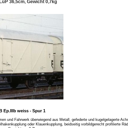
LüP 36,5cm, Gewicht 0,7kg
Ep.IIIb weiss - Spur 1
en und Fahrwerk überwiegend aus Metall, gefederte und kugelgelagerte Achse
kenkupplung oder Klauenkupplung, beidseitig vorbildgerecht profilierte Räde