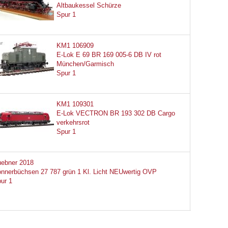
Altbaukessel Schürze
Spur 1
KM1 106909
E-Lok E 69 BR 169 005-6 DB IV rot
München/Garmisch
Spur 1
KM1 109301
E-Lok VECTRON BR 193 302 DB Cargo
verkehrsrot
Spur 1
ebner 2018
nnerbüchsen 27 787 grün 1 Kl. Licht NEUwertig OVP
ur 1