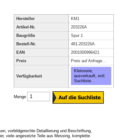
Hersteller
KM1
Artikel-Nr.
203226A
Baugröße
Spur 1
Bestell-Nr.
481-203226A
EAN
2001000996421
Preis
Preis auf Anfrage...
Kleinserie,
ausverkauft, evtl.
Verfügbarkeit
Suchliste.
Menge
n, vorbildgerechte Detaillierung und Beschriftung,
r, viele angesetzte Teile aus Messing, komplette