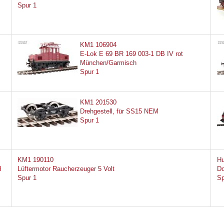
Spur 1
KM1 106904
E-Lok E 69 BR 169 003-1 DB IV rot
München/Garmisch
Spur 1
KM1 201530
Drehgestell, für SS15 NEM
Spur 1
KM1 190110
Hu
d
Lüftermotor Raucherzeuger 5 Volt
Do
Spur 1
Sp