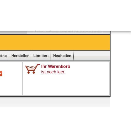
Ladengeschäft
|
Kontakt
|
Impressum
|
Startseite
eine
Hersteller
Limitiert
Neuheiten
Ihr Warenkorb
ist noch leer.