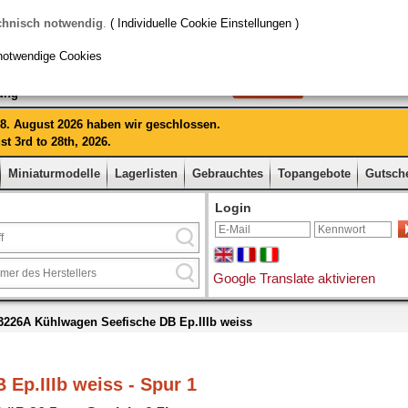
chnisch notwendig
.
( Individuelle Cookie Einstellungen )
notwendige Cookies
rung
 28. August 2026 haben wir geschlossen.
t 3rd to 28th, 2026.
Miniaturmodelle
Lagerlisten
Gebrauchtes
Topangebote
Gutsch
Login
Google Translate aktivieren
226A Kühlwagen Seefische DB Ep.IIIb weiss
Ep.IIIb weiss - Spur 1