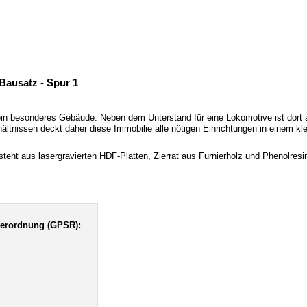
Bausatz - Spur 1
 ein besonderes Gebäude: Neben dem Unterstand für eine Lokomotive ist dor
hältnissen deckt daher diese Immobilie alle nötigen Einrichtungen in einem k
esteht aus lasergravierten HDF-Platten, Zierrat aus Furnierholz und Phenolre
verordnung (GPSR):