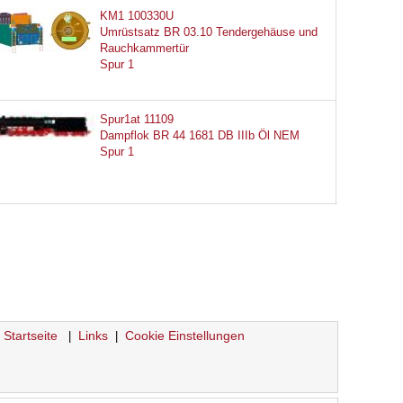
KM1 100330U
Umrüstsatz BR 03.10 Tendergehäuse und
Rauchkammertür
Spur 1
Spur1at 11109
Dampflok BR 44 1681 DB IIIb Öl NEM
Spur 1
Startseite
Links
Cookie Einstellungen
|
|