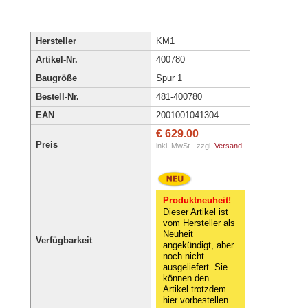
Hersteller
KM1
Artikel-Nr.
400780
Baugröße
Spur 1
Bestell-Nr.
481-400780
EAN
2001001041304
€ 629.00
Preis
inkl. MwSt - zzgl.
Versand
Produktneuheit!
Dieser Artikel ist
vom Hersteller als
Neuheit
Verfügbarkeit
angekündigt, aber
noch nicht
ausgeliefert. Sie
können den
Artikel trotzdem
hier vorbestellen.