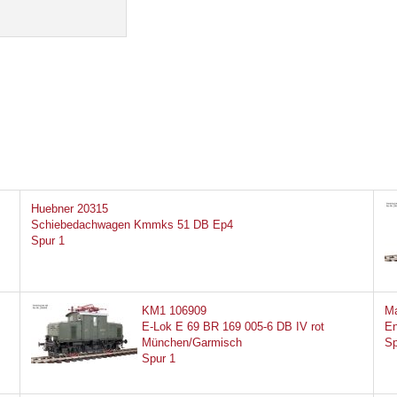
Huebner 20315
Schiebedachwagen Kmmks 51 DB Ep4
Spur 1
KM1 106909
Ma
E-Lok E 69 BR 169 005-6 DB IV rot
En
München/Garmisch
Sp
Spur 1