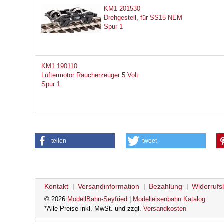
KM1 201530
Drehgestell, für SS15 NEM
Spur 1
KM1 190110
Lüftermotor Raucherzeuger 5 Volt
Spur 1
teilen
tweet
Kontakt
Versandinformation
Bezahlung
Widerrufs
|
|
|
© 2026
ModellBahn-Seyfried
|
Modelleisenbahn Katalog
*Alle Preise inkl. MwSt. und zzgl.
Versandkosten