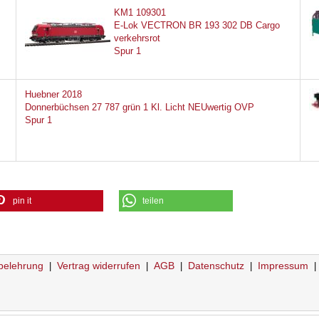
KM1 109301
E-Lok VECTRON BR 193 302 DB Cargo
verkehrsrot
Spur 1
Huebner 2018
Donnerbüchsen 27 787 grün 1 Kl. Licht NEUwertig OVP
Spur 1
pin it
teilen
belehrung
Vertrag widerrufen
AGB
Datenschutz
Impressum
|
|
|
|
|