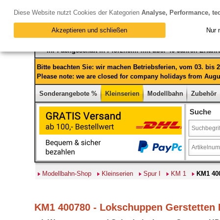
Diese Website nutzt Cookies der Kategorien
Analyse, Performance, te
Akzeptieren und schließen
Nur 
Ihr Fachgeschäft in Pforzheim mit über 40 Jahren Erfah
Bitte beachten Sie: wir machen Betriebsferien, vom 03. bis
Please note: we are closed for company holidays from Augus
Sonderangebote %
Kleinserien
Modellbahn
Zubehör
Suche
Modellbahn-Shop
Kleinserien
Spur I
KM 1
KM1 400
KM1 400780 - Lokschuppen Gerstetten B