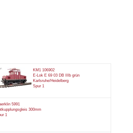
KM1 106902
E-Lok E 69 03 DB IIIb grün
Karlsruhe/Heidelberg
Spur 1
erklin 5991
tkupplungsgleis 300mm
ur 1