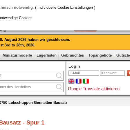
chnisch notwendig
.
( Individuelle Cookie Einstellungen )
notwendige Cookies
rung
 28. August 2026 haben wir geschlossen.
t 3rd to 28th, 2026.
Miniaturmodelle
Lagerlisten
Gebrauchtes
Topangebote
Gutsch
Login
Google Translate aktivieren
780 Lokschuppen Gerstetten Bausatz
ausatz - Spur 1