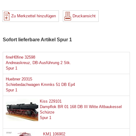
Zu Merkzettel hinzufügen
Druckansicht
Sofort lieferbare Artikel Spur 1
fineH0fine 32598
Andreaskreuz, DB-Ausführung 2 Stk.
Spur 1
Huebner 20315
Schiebedachwagen Kmmks 51 DB Ep4
Spur 1
Kiss 229101
Dampflok BR 01 168 DB III Witte Altbaukessel
Schürze
Spur 1
KM1 106902