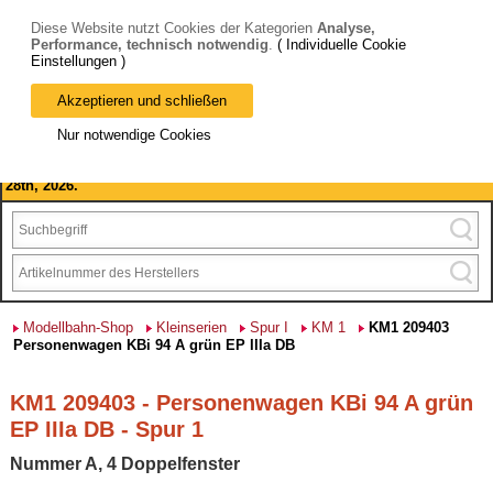
Diese Website nutzt Cookies der Kategorien
Analyse,
Performance, technisch notwendig
.
( Individuelle Cookie
Einstellungen )
Akzeptieren und schließen
Bitte beachten Sie: wir machen Betriebsferien, vom 03. bis 28.
Nur notwendige Cookies
August 2026 haben wir geschlossen.
Please note: we are closed for company holidays from August 3rd to
28th, 2026.
Modellbahn-Shop
Kleinserien
Spur I
KM 1
KM1 209403
Personenwagen KBi 94 A grün EP IIIa DB
KM1 209403 - Personenwagen KBi 94 A grün
EP IIIa DB - Spur 1
Nummer A, 4 Doppelfenster