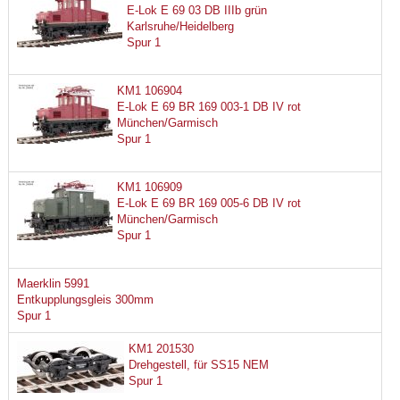
E-Lok E 69 03 DB IIIb grün
Karlsruhe/Heidelberg
Spur 1
KM1 106904
E-Lok E 69 BR 169 003-1 DB IV rot
München/Garmisch
Spur 1
KM1 106909
E-Lok E 69 BR 169 005-6 DB IV rot
München/Garmisch
Spur 1
Maerklin 5991
Entkupplungsgleis 300mm
Spur 1
KM1 201530
Drehgestell, für SS15 NEM
Spur 1