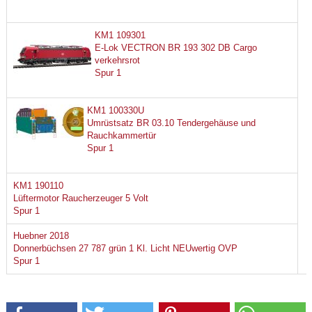
KM1 109301
E-Lok VECTRON BR 193 302 DB Cargo
verkehrsrot
Spur 1
KM1 100330U
Umrüstsatz BR 03.10 Tendergehäuse und
Rauchkammertür
Spur 1
KM1 190110
Lüftermotor Raucherzeuger 5 Volt
Spur 1
Huebner 2018
Donnerbüchsen 27 787 grün 1 Kl. Licht NEUwertig OVP
Spur 1