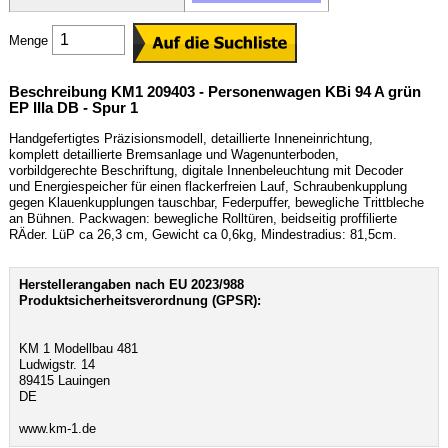
Menge
Beschreibung KM1 209403 - Personenwagen KBi 94 A grün
EP IIIa DB - Spur 1
Handgefertigtes Präzisionsmodell, detaillierte Inneneinrichtung,
komplett detaillierte Bremsanlage und Wagenunterboden,
vorbildgerechte Beschriftung, digitale Innenbeleuchtung mit Decoder
und Energiespeicher für einen flackerfreien Lauf, Schraubenkupplung
gegen Klauenkupplungen tauschbar, Federpuffer, bewegliche Trittbleche
an Bühnen. Packwagen: bewegliche Rolltüren, beidseitig proffilierte
RÄder. LüP ca 26,3 cm, Gewicht ca 0,6kg, Mindestradius: 81,5cm.
Herstellerangaben nach EU 2023/988
Produktsicherheitsverordnung (GPSR):
KM 1 Modellbau 481
Ludwigstr. 14
89415 Lauingen
DE
www.km-1.de