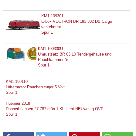
KM1 109301
E-Lok VECTRON BR 193 302 DB Cargo
verkehrsrot
Spur 1
KM1 100330U
Umrüstsatz BR 03.10 Tendergehäuse und
Rauchkammertür
Spur 1
KM1 190110
Lüftermotor Raucherzeuger 5 Volt
Spur 1
Huebner 2018
Donnerbüchsen 27 787 grün 1 Kl. Licht NEUwertig OVP
Spur 1