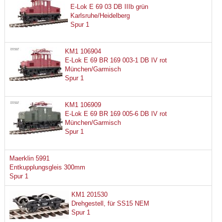
E-Lok E 69 03 DB IIIb grün
Karlsruhe/Heidelberg
Spur 1
KM1 106904
E-Lok E 69 BR 169 003-1 DB IV rot
München/Garmisch
Spur 1
KM1 106909
E-Lok E 69 BR 169 005-6 DB IV rot
München/Garmisch
Spur 1
Maerklin 5991
Entkupplungsgleis 300mm
Spur 1
KM1 201530
Drehgestell, für SS15 NEM
Spur 1