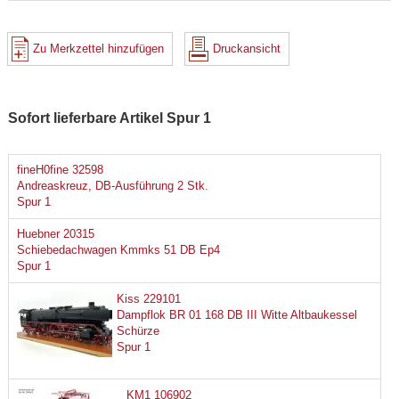
Zu Merkzettel hinzufügen
Druckansicht
Sofort lieferbare Artikel Spur 1
fineH0fine 32598
Andreaskreuz, DB-Ausführung 2 Stk.
Spur 1
Huebner 20315
Schiebedachwagen Kmmks 51 DB Ep4
Spur 1
Kiss 229101
Dampflok BR 01 168 DB III Witte Altbaukessel
Schürze
Spur 1
KM1 106902