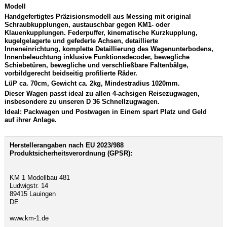
Modell
Handgefertigtes Präzisionsmodell aus Messing mit original
Schraubkupplungen, austauschbar gegen KM1- oder
Klauenkupplungen. Federpuffer, kinematische Kurzkupplung,
kugelgelagerte und gefederte Achsen, detaillierte
Inneneinrichtung, komplette Detaillierung des Wagenunterbodens,
Innenbeleuchtung inklusive Funktionsdecoder, bewegliche
Schiebetüren, bewegliche und verschließbare Faltenbälge,
vorbildgerecht beidseitig profilierte Räder.
LüP ca. 70cm, Gewicht ca. 2kg, Mindestradius 1020mm.
Dieser Wagen passt ideal zu allen 4-achsigen Reisezugwagen,
insbesondere zu unseren D 36 Schnellzugwagen.
Ideal: Packwagen und Postwagen in Einem spart Platz und Geld
auf ihrer Anlage.
Herstellerangaben nach EU 2023/988
Produktsicherheitsverordnung (GPSR):
KM 1 Modellbau 481
Ludwigstr. 14
89415 Lauingen
DE
www.km-1.de