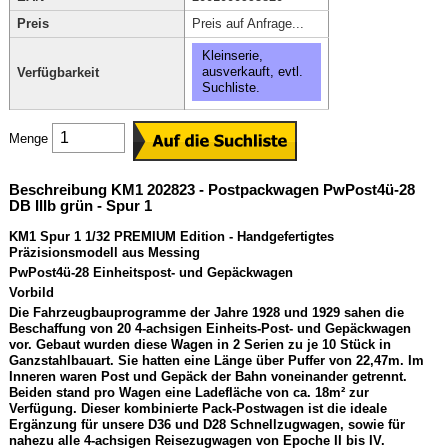
Preis
Preis auf Anfrage...
Kleinserie,
ausverkauft, evtl.
Verfügbarkeit
Suchliste.
Menge
Beschreibung KM1 202823 - Postpackwagen PwPost4ü-28
DB IIIb grün - Spur 1
KM1 Spur 1 1/32 PREMIUM Edition - Handgefertigtes
Präzisionsmodell aus Messing
PwPost4ü-28 Einheitspost- und Gepäckwagen
Vorbild
Die Fahrzeugbauprogramme der Jahre 1928 und 1929 sahen die
Beschaffung von 20 4-achsigen Einheits-Post- und Gepäckwagen
vor. Gebaut wurden diese Wagen in 2 Serien zu je 10 Stück in
Ganzstahlbauart. Sie hatten eine Länge über Puffer von 22,47m. Im
Inneren waren Post und Gepäck der Bahn voneinander getrennt.
Beiden stand pro Wagen eine Ladefläche von ca. 18m² zur
Verfügung. Dieser kombinierte Pack-Postwagen ist die ideale
Ergänzung für unsere D36 und D28 Schnellzugwagen, sowie für
nahezu alle 4-achsigen Reisezugwagen von Epoche II bis IV.