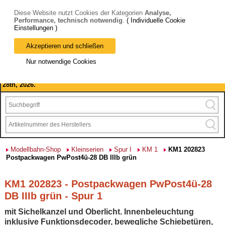
Diese Website nutzt Cookies der Kategorien
Analyse,
Performance, technisch notwendig
.
( Individuelle Cookie
Einstellungen )
Akzeptieren und schließen
Bitte beachten Sie: wir machen Betriebsferien, vom 03. bis 28.
Nur notwendige Cookies
August 2026 haben wir geschlossen.
Please note: we are closed for company holidays from August 3rd to
28th, 2026.
Modellbahn-Shop
Kleinserien
Spur I
KM 1
KM1 202823
Postpackwagen PwPost4ü-28 DB IIIb grün
KM1 202823 - Postpackwagen PwPost4ü-28
DB IIIb grün - Spur 1
mit Sichelkanzel und Oberlicht. Innenbeleuchtung
inklusive Funktionsdecoder, bewegliche Schiebetüren,