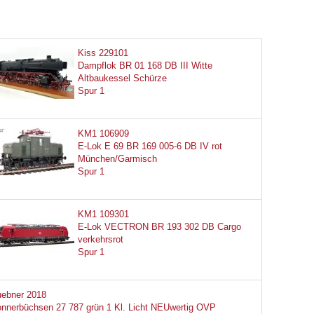
Kiss 229101
Dampflok BR 01 168 DB III Witte
Altbaukessel Schürze
Spur 1
KM1 106909
E-Lok E 69 BR 169 005-6 DB IV rot
München/Garmisch
Spur 1
KM1 109301
E-Lok VECTRON BR 193 302 DB Cargo
verkehrsrot
Spur 1
ebner 2018
nnerbüchsen 27 787 grün 1 Kl. Licht NEUwertig OVP