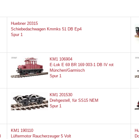
Huebner 20315
Schiebedachwagen Kmmks 51 DB Ep4
Spur 1
KM1 106904
E-Lok E 69 BR 169 003-1 DB IV rot
München/Garmisch
Spur 1
KM1 201530
Drehgestell, für SS15 NEM
Spur 1
KM1 190110
Hu
d
Lüftermotor Raucherzeuger 5 Volt
Do