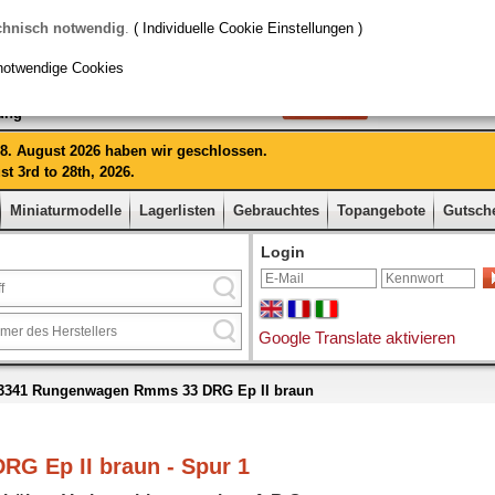
chnisch notwendig
.
( Individuelle Cookie Einstellungen )
notwendige Cookies
rung
 28. August 2026 haben wir geschlossen.
t 3rd to 28th, 2026.
Miniaturmodelle
Lagerlisten
Gebrauchtes
Topangebote
Gutsch
Login
Google Translate aktivieren
3341 Rungenwagen Rmms 33 DRG Ep II braun
G Ep II braun - Spur 1