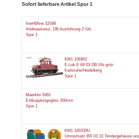
Sofort lieferbare Artikel Spur 1
fineH0fine 32598
Andreaskreuz, DB-Ausführung 2 Stk.
Spur 1
KM1 106902
E-Lok E 69 03 DB IIIb grün
Karlsruhe/Heidelberg
Spur 1
Maerklin 5991
Entkupplungsgleis 300mm
Spur 1
KM1 100330U
Umrüstsatz BR 03.10 Tendergehäuse un