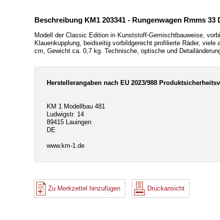
Beschreibung KM1 203341 - Rungenwagen Rmms 33 DR
Modell der Classic Edition in Kunststoff-Gemischtbauweise, vor
Klauenkupplung, beidseitig vorbildgerecht profilierte Räder, v
cm, Gewicht ca. 0,7 kg. Technische, optische und Detailänderung
Herstellerangaben nach EU 2023/988 Produktsicherheits
KM 1 Modellbau 481
Ludwigstr. 14
89415 Lauingen
DE
www.km-1.de
Zu Merkzettel hinzufügen
Druckansicht