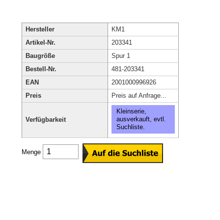
Hersteller
KM1
Artikel-Nr.
203341
Baugröße
Spur 1
Bestell-Nr.
481-203341
EAN
2001000996926
Preis
Preis auf Anfrage...
Kleinserie,
ausverkauft, evtl.
Verfügbarkeit
Suchliste.
Menge