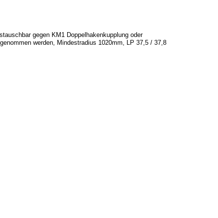
n austauschbar gegen KM1 Doppelhakenkupplung oder
n abgenommen werden, Mindestradius 1020mm, LP 37,5 / 37,8