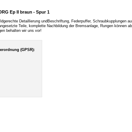
G Ep II braun - Spur 1
bildgerechte Detaillierung undBeschriftung, Federpuffer, Schraubkupplunge
iele angesetzte Teile, komplette Nachbildung der Bremsanlage, Rungen könne
en behalten wir uns vor!
verordnung (GPSR):