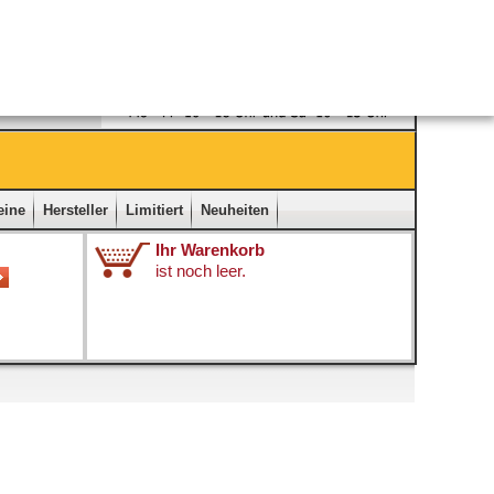
Ladengeschäft
|
Kontakt
|
Impressum
|
Startseite
eine
Hersteller
Limitiert
Neuheiten
Ihr Warenkorb
ist noch leer.