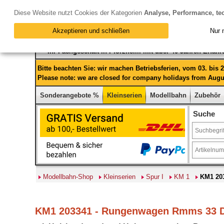
Diese Website nutzt Cookies der Kategorien
Analyse, Performance, te
Akzeptieren und schließen
Nur 
Ihr Fachgeschäft in Pforzheim mit über 40 Jahren Erfah
Bitte beachten Sie: wir machen Betriebsferien, vom 03. bis
Please note: we are closed for company holidays from Augus
Sonderangebote %
Kleinserien
Modellbahn
Zubehör
Suche
Modellbahn-Shop
Kleinserien
Spur I
KM 1
KM1 20
KM1 203341 - Rungenwagen Rmms 33 DR