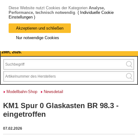
Diese Website nutzt Cookies der Kategorien
Analyse,
Performance, technisch notwendig
.
( Individuelle Cookie
Einstellungen )
Akzeptieren und schließen
Bitte beachten Sie: wir machen Betriebsferien, vom 03. bis 28.
Nur notwendige Cookies
August 2026 haben wir geschlossen.
Please note: we are closed for company holidays from August 3rd to
28th, 2026.
Modellbahn-Shop
Newsdetail
KM1 Spur 0 Glaskasten BR 98.3 -
eingetroffen
07.02.2026