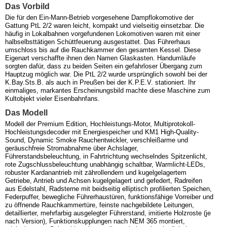
Das Vorbild
Die für den Ein-Mann-Betrieb vorgesehene Dampflokomotive der
Gattung PtL 2/2 waren leicht, kompakt und vielseitig einsetzbar. Die
häufig in Lokalbahnen vorgefundenen Lokomotiven waren mit einer
halbselbsttätigen Schüttfeuerung ausgestattet. Das Führerhaus
umschloss bis auf die Rauchkammer den gesamten Kessel. Diese
Eigenart verschaffte ihnen den Namen Glaskasten. Handumläufe
sorgten dafür, dass zu beiden Seiten ein gefahrloser Übergang zum
Hauptzug möglich war. Die PtL 2/2 wurde ursprünglich sowohl bei der
K.Bay.Sts.B. als auch in Preußen bei der K.P.E.V. stationiert. Ihr
einmaliges, markantes Erscheinungsbild machte diese Maschine zum
Kultobjekt vieler Eisenbahnfans.
Das Modell
Modell der Premium Edition, Hochleistungs-Motor, Multiprotokoll-
Hochleistungsdecoder mit Energiespeicher und KM1 High-Quality-
Sound, Dynamic Smoke Rauchentwickler, verschleißarme und
geräuschfreie Stromabnahme über Achslager,
Führerstandsbeleuchtung, in Fahrtrichtung wechselndes Spitzenlicht,
rote Zugschlussbeleuchtung unabhängig schaltbar, Warmlicht-LEDs,
robuster Kardanantrieb mit zährollendem und kugelgelagertem
Getriebe, Antrieb und Achsen kugelgelagert und gefedert, Radreifen
aus Edelstahl, Radsterne mit beidseitig elliptisch profilierten Speichen,
Federpuffer, bewegliche Führerhaustüren, funktionsfähige Vorreiber und
zu öffnende Rauchkammertüre, feinste nachgebildete Leitungen,
detaillierter, mehrfarbig ausgelegter Führerstand, imitierte Holzroste (je
nach Version), Funktionskupplungen nach NEM 365 montiert,