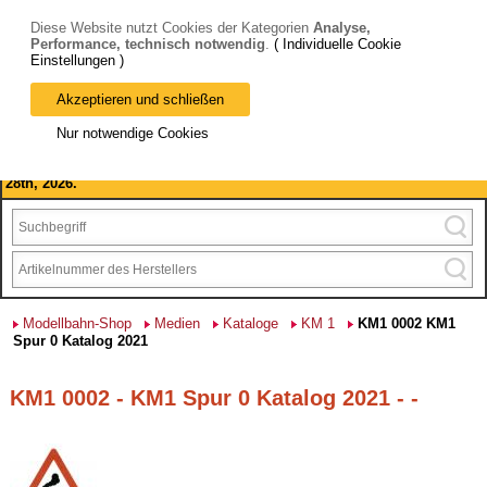
Diese Website nutzt Cookies der Kategorien
Analyse,
Performance, technisch notwendig
.
( Individuelle Cookie
Einstellungen )
Akzeptieren und schließen
Bitte beachten Sie: wir machen Betriebsferien, vom 03. bis 28.
Nur notwendige Cookies
August 2026 haben wir geschlossen.
Please note: we are closed for company holidays from August 3rd to
28th, 2026.
Modellbahn-Shop
Medien
Kataloge
KM 1
KM1 0002 KM1
Spur 0 Katalog 2021
KM1 0002 - KM1 Spur 0 Katalog 2021 - -