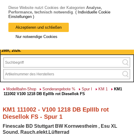
Diese Website nutzt Cookies der Kategorien
Analyse,
Performance, technisch notwendig
.
( Individuelle Cookie
Einstellungen )
Akzeptieren und schließen
Bitte beachten Sie: wir machen Betriebsferien, vom 03. bis 28.
Nur notwendige Cookies
August 2026 haben wir geschlossen.
Please note: we are closed for company holidays from August 3rd to
28th, 2026.
Modellbahn-Shop
Sonderangebote %
Spur I
KM 1
KM1
111002 V100 1218 DB EpIIIb rot Diesellok FS
KM1 111002 - V100 1218 DB EpIIIb rot
Diesellok FS - Spur 1
Finescale BD Stuttgart BW Kornwestheim , Esu XL
Sound, Rauch,elekt.Lüfterrad