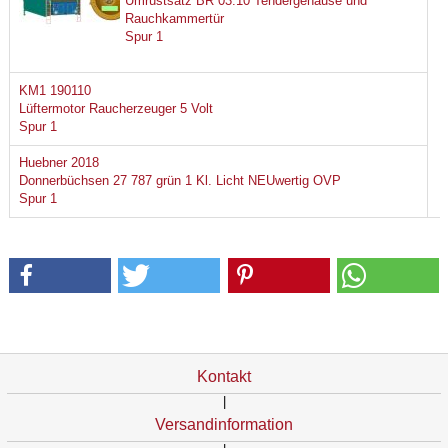
Umrüstsatz BR 03.10 Tendergehäuse und
Rauchkammertür
Spur 1
KM1 190110
Lüftermotor Raucherzeuger 5 Volt
Spur 1
Huebner 2018
Donnerbüchsen 27 787 grün 1 Kl. Licht NEUwertig OVP
Spur 1
Kontakt
|
Versandinformation