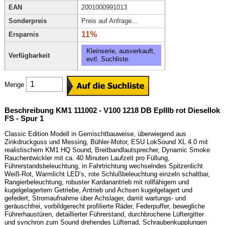
EAN
2001000991013
Sonderpreis
Preis auf Anfrage...
11%
Ersparnis
Kleinserie, ausverkauft,
Verfügbarkeit
evtl. Suchliste.
Menge
Beschreibung KM1 111002 - V100 1218 DB EpIIIb rot Diesellok
FS - Spur 1
Classic Edition Modell in Gemischtbauweise, überwiegend aus
Zinkdruckguss und Messing, Bühler-Motor, ESU LokSound XL 4.0 mit
realistischem KM1 HQ Sound, Breitbandlautsprecher, Dynamic Smoke
Rauchentwickler mit ca. 40 Minuten Laufzeit pro Füllung,
Führerstandsbeleuchtung, in Fahrtrichtung wechselndes Spitzenlicht
Weiß-Rot, Warmlicht LED’s, rote Schlußbeleuchtung einzeln schaltbar,
Rangierbeleuchtung, robuster Kardanantrieb mit rollfähigem und
kugelgelagertem Getriebe, Antrieb und Achsen kugelgelagert und
gefedert, Stromaufnahme über Achslager, damit wartungs- und
geräuschfrei, vorbildgerecht profilierte Räder, Federpuffer, bewegliche
Führerhaustüren, detaillierter Führerstand, durchbrochene Lüftergitter
und synchron zum Sound drehendes Lüfterrad, Schraubenkupplungen