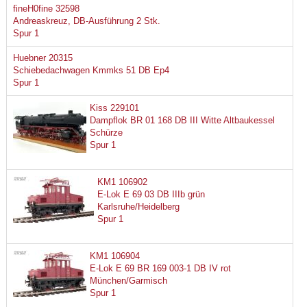
fineH0fine 32598
Andreaskreuz, DB-Ausführung 2 Stk.
Spur 1
Huebner 20315
Schiebedachwagen Kmmks 51 DB Ep4
Spur 1
Kiss 229101
Dampflok BR 01 168 DB III Witte Altbaukessel
Schürze
Spur 1
KM1 106902
E-Lok E 69 03 DB IIIb grün
Karlsruhe/Heidelberg
Spur 1
KM1 106904
E-Lok E 69 BR 169 003-1 DB IV rot
München/Garmisch
Spur 1