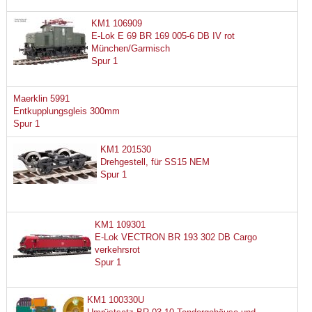
KM1 106909
E-Lok E 69 BR 169 005-6 DB IV rot
München/Garmisch
Spur 1
Maerklin 5991
Entkupplungsgleis 300mm
Spur 1
KM1 201530
Drehgestell, für SS15 NEM
Spur 1
KM1 109301
E-Lok VECTRON BR 193 302 DB Cargo
verkehrsrot
Spur 1
KM1 100330U