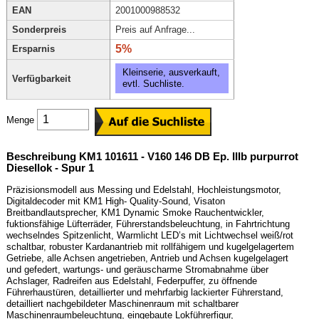
EAN
2001000988532
Sonderpreis
Preis auf Anfrage...
5%
Ersparnis
Kleinserie, ausverkauft,
Verfügbarkeit
evtl. Suchliste.
Menge
Beschreibung KM1 101611 - V160 146 DB Ep. IIIb purpurrot
Diesellok - Spur 1
Präzisionsmodell aus Messing und Edelstahl, Hochleistungsmotor,
Digitaldecoder mit KM1 High- Quality-Sound, Visaton
Breitbandlautsprecher, KM1 Dynamic Smoke Rauchentwickler,
fuktionsfähige Lüfterräder, Führerstandsbeleuchtung, in Fahrtrichtung
wechselndes Spitzenlicht, Warmlicht LED’s mit Lichtwechsel weiß/rot
schaltbar, robuster Kardanantrieb mit rollfähigem und kugelgelagertem
Getriebe, alle Achsen angetrieben, Antrieb und Achsen kugelgelagert
und gefedert, wartungs- und geräuscharme Stromabnahme über
Achslager, Radreifen aus Edelstahl, Federpuffer, zu öffnende
Führerhaustüren, detaillierter und mehrfarbig lackierter Führerstand,
detailliert nachgebildeter Maschinenraum mit schaltbarer
Maschinenraumbeleuchtung, eingebaute Lokführerfigur,