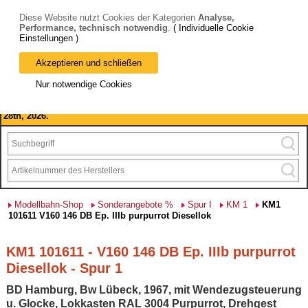
Diese Website nutzt Cookies der Kategorien
Analyse,
Performance, technisch notwendig
.
( Individuelle Cookie
Einstellungen )
Akzeptieren und schließen
Bitte beachten Sie: wir machen Betriebsferien, vom 03. bis 28.
Nur notwendige Cookies
August 2026 haben wir geschlossen.
Please note: we are closed for company holidays from August 3rd to
28th, 2026.
Modellbahn-Shop
Sonderangebote %
Spur I
KM 1
KM1
101611 V160 146 DB Ep. IIIb purpurrot Diesellok
KM1 101611 - V160 146 DB Ep. IIIb purpurrot
Diesellok - Spur 1
BD Hamburg, Bw Lübeck, 1967, mit Wendezugsteuerung
u. Glocke, Lokkasten RAL 3004 Purpurrot, Drehgest