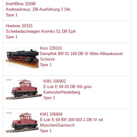
fineH0fine 32598
Andreaskreuz, DB-Ausführung 2 Stk.
Spur 1
Huebner 20315
Schiebedachwagen Kmmks 51 DB Ep4
Spur 1
Kiss 229101
Dampflok BR 01 168 DB III Witte Altbaukessel
Schürze
Spur 1
KM1 106902
E-Lok E 69 03 DB IIIb grün
Karlsruhe/Heidelberg
Spur 1
KM1 106904
E-Lok E 69 BR 169 003-1 DB IV rot
München/Garmisch
Spur 1