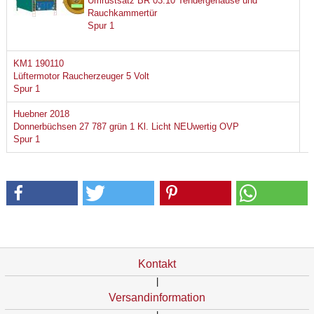
Umrüstsatz BR 03.10 Tendergehäuse und
Rauchkammertür
Spur 1
KM1 190110
Lüftermotor Raucherzeuger 5 Volt
Spur 1
Huebner 2018
Donnerbüchsen 27 787 grün 1 Kl. Licht NEUwertig OVP
Spur 1
Kontakt
|
Versandinformation