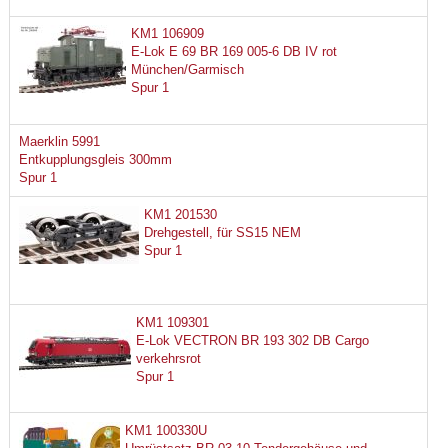
KM1 106909
E-Lok E 69 BR 169 005-6 DB IV rot
München/Garmisch
Spur 1
Maerklin 5991
Entkupplungsgleis 300mm
Spur 1
KM1 201530
Drehgestell, für SS15 NEM
Spur 1
KM1 109301
E-Lok VECTRON BR 193 302 DB Cargo
verkehrsrot
Spur 1
KM1 100330U