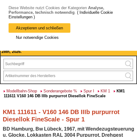
Diese Website nutzt Cookies der Kategorien
Analyse,
Performance, technisch notwendig
.
( Individuelle Cookie
Einstellungen )
Akzeptieren und schließen
Bitte beachten Sie: wir machen Betriebsferien, vom 03. bis 28.
Nur notwendige Cookies
August 2026 haben wir geschlossen.
Please note: we are closed for company holidays from August 3rd to
28th, 2026.
Modellbahn-Shop
Sonderangebote %
Spur I
KM 1
KM1
111611 V160 146 DB IIIb purpurrot Diesellok FineScale
KM1 111611 - V160 146 DB IIIb purpurrot
Diesellok FineScale - Spur 1
BD Hamburg, Bw Lübeck, 1967, mit Wendezugsteuerung
u. Glocke, Lokkasten RAL 3004 Purpurrot, Drehgest