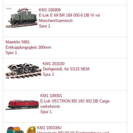
KM1 106909
E-Lok E 69 BR 169 005-6 DB IV rot
München/Garmisch
Spur 1
Maerklin 5991
Entkupplungsgleis 300mm
Spur 1
KM1 201530
Drehgestell, für SS15 NEM
Spur 1
KM1 109301
E-Lok VECTRON BR 193 302 DB Cargo
verkehrsrot
Spur 1
KM1 100330U