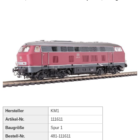
Hersteller
KM1
Artikel-Nr.
111611
Baugröße
Spur 1
Bestell-Nr.
481-111611