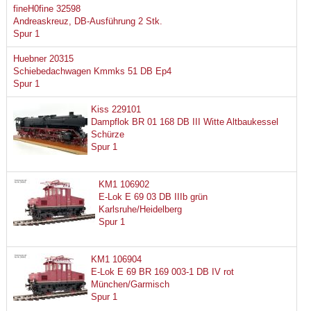
fineH0fine 32598
Andreaskreuz, DB-Ausführung 2 Stk.
Spur 1
Huebner 20315
Schiebedachwagen Kmmks 51 DB Ep4
Spur 1
Kiss 229101
Dampflok BR 01 168 DB III Witte Altbaukessel
Schürze
Spur 1
KM1 106902
E-Lok E 69 03 DB IIIb grün
Karlsruhe/Heidelberg
Spur 1
KM1 106904
E-Lok E 69 BR 169 003-1 DB IV rot
München/Garmisch
Spur 1