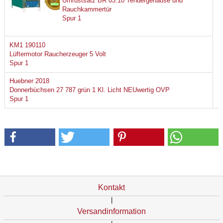
Umrüstsatz BR 03.10 Tendergehäuse und
Rauchkammertür
Spur 1
KM1 190110
Lüftermotor Raucherzeuger 5 Volt
Spur 1
Huebner 2018
Donnerbüchsen 27 787 grün 1 Kl. Licht NEUwertig OVP
Spur 1
Kontakt
|
Versandinformation