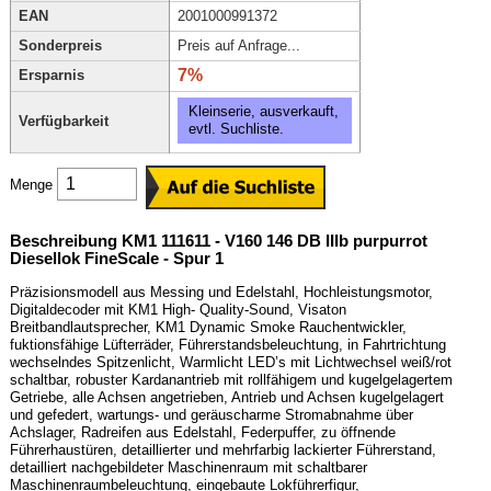
EAN
2001000991372
Sonderpreis
Preis auf Anfrage...
7%
Ersparnis
Kleinserie, ausverkauft,
Verfügbarkeit
evtl. Suchliste.
Menge
Beschreibung KM1 111611 - V160 146 DB IIIb purpurrot
Diesellok FineScale - Spur 1
Präzisionsmodell aus Messing und Edelstahl, Hochleistungsmotor,
Digitaldecoder mit KM1 High- Quality-Sound, Visaton
Breitbandlautsprecher, KM1 Dynamic Smoke Rauchentwickler,
fuktionsfähige Lüfterräder, Führerstandsbeleuchtung, in Fahrtrichtung
wechselndes Spitzenlicht, Warmlicht LED’s mit Lichtwechsel weiß/rot
schaltbar, robuster Kardanantrieb mit rollfähigem und kugelgelagertem
Getriebe, alle Achsen angetrieben, Antrieb und Achsen kugelgelagert
und gefedert, wartungs- und geräuscharme Stromabnahme über
Achslager, Radreifen aus Edelstahl, Federpuffer, zu öffnende
Führerhaustüren, detaillierter und mehrfarbig lackierter Führerstand,
detailliert nachgebildeter Maschinenraum mit schaltbarer
Maschinenraumbeleuchtung, eingebaute Lokführerfigur,