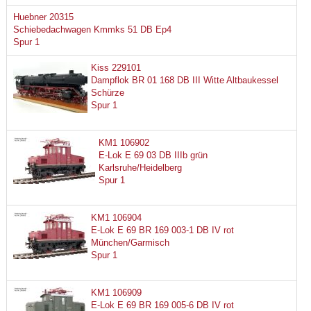
Huebner 20315
Schiebedachwagen Kmmks 51 DB Ep4
Spur 1
Kiss 229101
Dampflok BR 01 168 DB III Witte Altbaukessel
Schürze
Spur 1
KM1 106902
E-Lok E 69 03 DB IIIb grün
Karlsruhe/Heidelberg
Spur 1
KM1 106904
E-Lok E 69 BR 169 003-1 DB IV rot
München/Garmisch
Spur 1
KM1 106909
E-Lok E 69 BR 169 005-6 DB IV rot