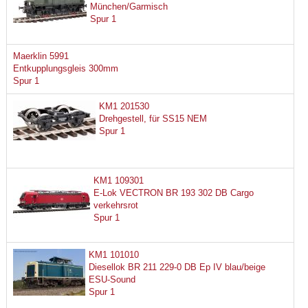
München/Garmisch
Spur 1
Maerklin 5991
Entkupplungsgleis 300mm
Spur 1
KM1 201530
Drehgestell, für SS15 NEM
Spur 1
KM1 109301
E-Lok VECTRON BR 193 302 DB Cargo
verkehrsrot
Spur 1
KM1 101010
Diesellok BR 211 229-0 DB Ep IV blau/beige
ESU-Sound
Spur 1