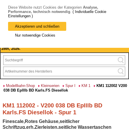
Diese Website nutzt Cookies der Kategorien
Analyse,
Performance, technisch notwendig
.
( Individuelle Cookie
Einstellungen )
Akzeptieren und schließen
Bitte beachten Sie: wir machen Betriebsferien, vom 03. bis 28.
Nur notwendige Cookies
August 2026 haben wir geschlossen.
Please note: we are closed for company holidays from August 3rd to
28th, 2026.
Modellbahn-Shop
Kleinserien
Spur I
KM 1
KM1 112002 V200
038 DB EpIIIb BD Karls.FS Diesellok
KM1 112002 - V200 038 DB EpIIIb BD
Karls.FS Diesellok - Spur 1
Finescale,Rotes Gehäuse,seitlicher
Schriftzug,erh.Zierleisten,seitliche Wassertaschen