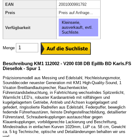
EAN
2001000991792
Preis
Preis auf Anfrage...
Kleinserie,
ausverkauft, evtl.
Verfügbarkeit
Suchliste.
Menge
Beschreibung KM1 112002 - V200 038 DB EpIIIb BD Karls.FS
Diesellok - Spur 1
Präzisionsmodell aus Messing und Edelstahl, Hochleistungsmotor,
Sounddecoder neuester Generation mit KM1 High-Quality-Sound, 1
Visaton Breitbandlautsprecher, Rauchentwickler,
Führerstandsbeleuchtung, in Fahrtrichtung wechselndes Spitzenlicht,
Warmlicht LED’s, robuster Kardanantrieb mit rollfähigem und
kugelgelagertem Getriebe, Antrieb und Achsen kugelgelagert und
gefedert, ringisolierte Radreifen aus Edelstahl, Federpuffer, beweglich
federnde Führerhaustüren, feinste Drehgestellnachbildung, detaillierter
Führerstand, Schraubenkupplungen austauschbar gegen
Klauenkupplungen, vorbildgerechte Lackierung und Beschriftung,
Mindestradius in einfachen Kurven 1020mm, LüP ca. 58 cm, Gewicht
ca. 5 kg Technische, optische und Detailänderungen behalten wir uns
vor!