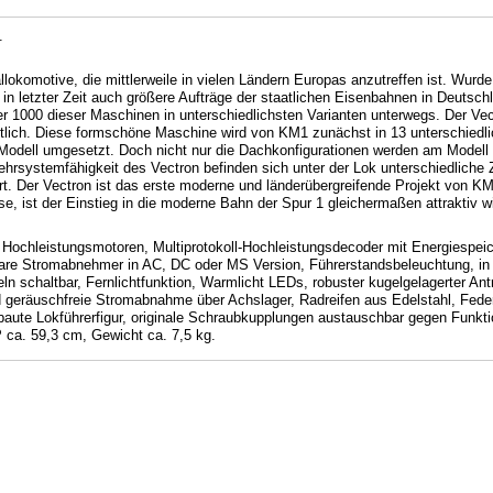
.
allokomotive, die mittlerweile in vielen Ländern Europas anzutreffen ist. Wur
in letzter Zeit auch größere Aufträge der staatlichen Eisenbahnen in Deutsc
r 1000 dieser Maschinen in unterschiedlichsten Varianten unterwegs. Der Vec
lich. Diese formschöne Maschine wird von KM1 zunächst in 13 unterschiedlic
odell umgesetzt. Doch nicht nur die Dachkonfigurationen werden am Modell e
hrsystemfähigkeit des Vectron befinden sich unter der Lok unterschiedliche
. Der Vectron ist das erste moderne und länderübergreifende Projekt von KM1.
 ist der Einstieg in die moderne Bahn der Spur 1 gleichermaßen attraktiv wi
2 Hochleistungsmotoren, Multiprotokoll-Hochleistungsdecoder mit Energiespei
rbare Stromabnehmer in AC, DC oder MS Version, Führerstandsbeleuchtung, in 
n schaltbar, Fernlichtfunktion, Warmlicht LEDs, robuster kugelgelagerter Ant
 geräuschfreie Stromabnahme über Achslager, Radreifen aus Edelstahl, Federpu
ebaute Lokführerfigur, originale Schraubkupplungen austauschbar gegen Funkt
ca. 59,3 cm, Gewicht ca. 7,5 kg.