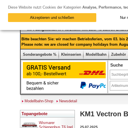
Diese Website nutzt Cookies der Kategorien
Analyse, Performance, te
Akzeptieren und schließen
Nur 
Ihr Fachgeschäft in Pforzheim mit über 40 Jahren Erfah
Bitte beachten Sie: wir machen Betriebsferien, vom 03. bis
Please note: we are closed for company holidays from Augus
Sonderangebote %
Kleinserien
Modellbahn
Zubehör
Suche
Modellbahn-Shop
Newsdetail
KM1 Vectron BR
Topangebote
Wismarer
Schienenbus T6 Igel
25.07.2025