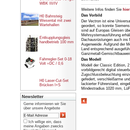
WBK III/IV
Weitere Infos
finden Sie
hier
Das Vorbild
H0 Bahnsteig
Wiesental mit zwei
Der Vectron ist eine Univers
Wartehallen
geordert, so konnte Siemens 
sind auf Europas Gleisen übe
Mehrsystemausführung erhält
Entkupplungsgleis
Dachausrüstungen auch ins M
handbetrieb 100 mm
Augenweide. Aufgrund der Me
Land entsprechend ausgeführt
Ganzmetall-Gemischtbauweise,
Fahrregler-Set 0-18
Das Modell
Volt =DC / 0,6
Modell der Classic Edition, 
vorbildgerecht digital steue
Zugschlussbeleuchtung einzel
gefedert, verschleißarme und
H0 Laser-Cut-Set
lackierter Führerstand, eing
Brücken I+S
Mindestradius 1020 mm, LüP 
Newsletter
Gerne informieren wir Sie
über unsere Angebote
Ich willige ein, dass
meine Angaben zwecks