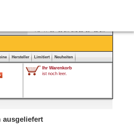
Ladengeschäft
|
Kontakt
|
Impressum
|
Startseite
eine
Hersteller
Limitiert
Neuheiten
Ihr Warenkorb
ist noch leer.
 ausgeliefert