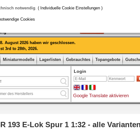
chnisch notwendig
.
( Individuelle Cookie Einstellungen )
notwendige Cookies
rung
 28. August 2026 haben wir geschlossen.
t 3rd to 28th, 2026.
Miniaturmodelle
Lagerlisten
Gebrauchtes
Topangebote
Gutsch
Login
Google Translate aktivieren
 193 E-Lok Spur 1 1:32 - alle Varianten