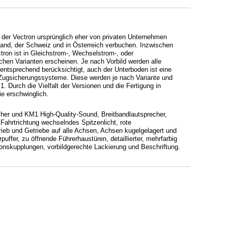
de der Vectron ursprünglich eher von privaten Unternehmen
hland, der Schweiz und in Österreich verbuchen. Inzwischen
tron ist in Gleichstrom-, Wechselstrom-, oder
hen Varianten erscheinen. Je nach Vorbild werden alle
ntsprechend berücksichtigt, auch der Unterboden ist eine
 Zugsicherungssysteme. Diese werden je nach Variante und
 Durch die Vielfalt der Versionen und die Fertigung in
e erschwinglich.
cher und KM1 High-Quality-Sound, Breitbandlautsprecher,
Fahrtrichtung wechselndes Spitzenlicht, rote
rieb und Getriebe auf alle Achsen, Achsen kugelgelagert und
ffer, zu öffnende Führerhaustüren, detaillierter, mehrfarbig
ionskupplungen, vorbildgerechte Lackierung und Beschriftung.