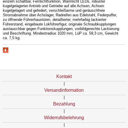
einzeln schaltbar, Fernlichtfunktion, Warmlicht LEDs, robuster
kugelgelagerter Antrieb und Getriebe auf alle Achsen, Achsen
kugelgelagert und gefedert, verschleißarme und geräuschfreie
Stromabnahme über Achslager, Radreifen aus Edelstahl, Federpuffer,
zu öffnende Führerhaustüren, detaillierter, mehrfarbig lackierter
Führerstand, eingebaute Lokführerfigur, originale Schraubkupplungen
austauschbar gegen Funktionskupplungen, vorbildgerechte Lackierung
und Beschriftung. Mindestradius 1020 mm, LüP ca. 59,3 cm, Gewicht
ca. 7,5 kg.
Kontakt
|
Versandinformation
|
Bezahlung
|
Widerrufsbelehrung
|