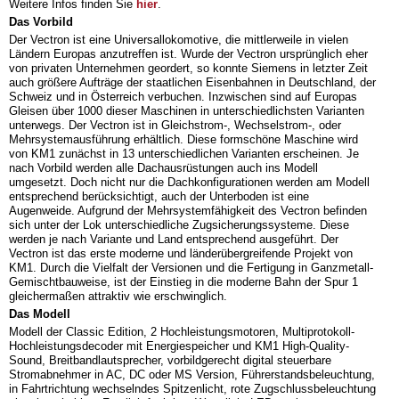
Weitere Infos
finden Sie
hier
.
Das Vorbild
Der Vectron ist eine Universallokomotive, die mittlerweile in vielen
Ländern Europas anzutreffen ist. Wurde der Vectron ursprünglich eher
von privaten Unternehmen geordert, so konnte Siemens in letzter Zeit
auch größere Aufträge der staatlichen Eisenbahnen in Deutschland, der
Schweiz und in Österreich verbuchen. Inzwischen sind auf Europas
Gleisen über 1000 dieser Maschinen in unterschiedlichsten Varianten
unterwegs. Der Vectron ist in Gleichstrom-, Wechselstrom-, oder
Mehrsystemausführung erhältlich. Diese formschöne Maschine wird
von KM1 zunächst in 13 unterschiedlichen Varianten erscheinen. Je
nach Vorbild werden alle Dachausrüstungen auch ins Modell
umgesetzt. Doch nicht nur die Dachkonfigurationen werden am Modell
entsprechend berücksichtigt, auch der Unterboden ist eine
Augenweide. Aufgrund der Mehrsystemfähigkeit des Vectron befinden
sich unter der Lok unterschiedliche Zugsicherungssysteme. Diese
werden je nach Variante und Land entsprechend ausgeführt. Der
Vectron ist das erste moderne und länderübergreifende Projekt von
KM1. Durch die Vielfalt der Versionen und die Fertigung in Ganzmetall-
Gemischtbauweise, ist der Einstieg in die moderne Bahn der Spur 1
gleichermaßen attraktiv wie erschwinglich.
Das Modell
Modell der Classic Edition, 2 Hochleistungsmotoren, Multiprotokoll-
Hochleistungsdecoder mit Energiespeicher und KM1 High-Quality-
Sound, Breitbandlautsprecher, vorbildgerecht digital steuerbare
Stromabnehmer in AC, DC oder MS Version, Führerstandsbeleuchtung,
in Fahrtrichtung wechselndes Spitzenlicht, rote Zugschlussbeleuchtung