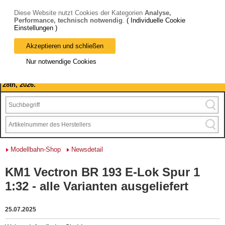
Diese Website nutzt Cookies der Kategorien
Analyse,
Performance, technisch notwendig
.
( Individuelle Cookie
Einstellungen )
Akzeptieren und schließen
Bitte beachten Sie: wir machen Betriebsferien, vom 03. bis 28.
Nur notwendige Cookies
August 2026 haben wir geschlossen.
Please note: we are closed for company holidays from August 3rd to
28th, 2026.
Modellbahn-Shop
Newsdetail
KM1 Vectron BR 193 E-Lok Spur 1
1:32 - alle Varianten ausgeliefert
25.07.2025