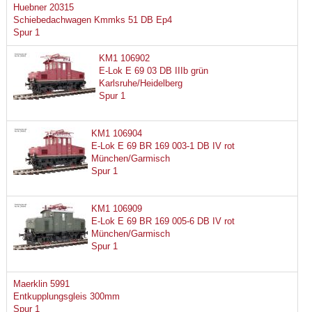
Huebner 20315
Schiebedachwagen Kmmks 51 DB Ep4
Spur 1
KM1 106902
E-Lok E 69 03 DB IIIb grün
Karlsruhe/Heidelberg
Spur 1
KM1 106904
E-Lok E 69 BR 169 003-1 DB IV rot
München/Garmisch
Spur 1
KM1 106909
E-Lok E 69 BR 169 005-6 DB IV rot
München/Garmisch
Spur 1
Maerklin 5991
Entkupplungsgleis 300mm
Spur 1