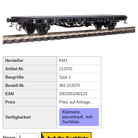
Hersteller
KM1
Artikel-Nr.
213370
Baugröße
Spur 1
Bestell-Nr.
481-213370
EAN
2001001040123
Preis
Preis auf Anfrage...
Kleinserie,
ausverkauft, evtl.
Verfügbarkeit
Suchliste.
Menge