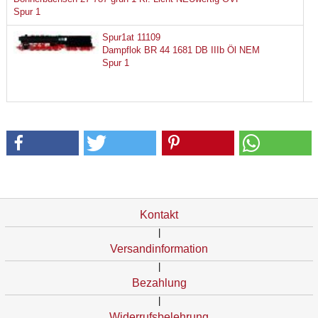
Spur 1
Spur1at 11109
Dampflok BR 44 1681 DB IIIb Öl NEM
Spur 1
Kontakt
|
Versandinformation
|
Bezahlung
|
Widerrufsbelehrung