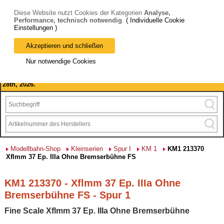
Diese Website nutzt Cookies der Kategorien
Analyse,
Performance, technisch notwendig
.
( Individuelle Cookie
Einstellungen )
Akzeptieren und schließen
Bitte beachten Sie: wir machen Betriebsferien, vom 03. bis 28.
Nur notwendige Cookies
August 2026 haben wir geschlossen.
Please note: we are closed for company holidays from August 3rd to
28th, 2026.
Modellbahn-Shop
Kleinserien
Spur I
KM 1
KM1 213370
Xflmm 37 Ep. IIIa Ohne Bremserbühne FS
KM1 213370 - Xflmm 37 Ep. IIIa Ohne
Bremserbühne FS - Spur 1
Fine Scale Xflmm 37 Ep. IIIa Ohne Bremserbühne