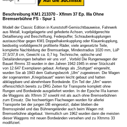
Beschreibung KM1 213370 - Xflmm 37 Ep. IIIa Ohne
Bremserbühne FS - Spur 1
Modell der Classic Edition in Kunststoff-Gemischtbauweise, Fahrwerk
aus Metall, kugelgelagerte und gefederte Achsen, vorbildgerechte
Detaillierung und Beschriftung, Federpuffer, Schraubenkupplungen
austauschbar gegen KM1 Doppelhakenkupplung oder Klauenkupplung,
beidseitig vorbildgerecht profilierte Räder, viele angesetzte Teile,
komplette Nachbildung der Bremsanlage, Mindestradius 1020 mm, LüP
37,5/37,8 cm, Gewicht ca. 0,7 kg. Technische, optische und
Detailänderungen behalten wir uns vor! , Vorbild Die Rungenwagen der
Bauart Rmms 33 wurden in den Jahren 1942-1945 in einer Stückzahl
von 12.647 Exemplaren gebaut. Anfangs als „Stuttgart“ eingereiht,
wurden Sie ab 1943 dem Gattungsbezirk „Ulm“ zugewiesen. Die Wagen
der sogenannten „Kriegsbauart“ waren leicht gebaut und hatten
abklappbare und abnehmbare Bordwände. Ein Teil der „Ulm“ waren
offensichtlich bereits zu DRG Zeiten für Transporte komplett ohne
Rungen und Bordwände ausgeliefert worden. In der Epoche IIIa kamen
die Waggons als Xflmm 37 sowohl mit als auch ohne Bremserbühnen
zum Einsatz. Die hochwertigen Flachwagen wurden für allerlei
Transporte bei der jungen DB eingesetzt, dabei blieben die
Bremsspindel und das Bühnengeländer auch beim Wagen mit
Bremserbühne abgebaut. Vermutlich um 1962 wurden dann die meisten
dieser Waggons mit neuen Bordwänden versehen und zu Xltmms 33
modifiziert.