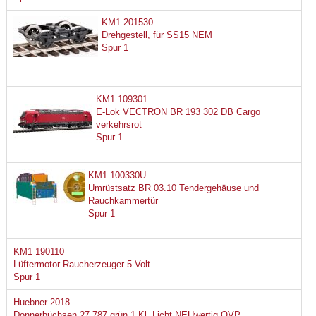
KM1 201530
Drehgestell, für SS15 NEM
Spur 1
KM1 109301
E-Lok VECTRON BR 193 302 DB Cargo
verkehrsrot
Spur 1
KM1 100330U
Umrüstsatz BR 03.10 Tendergehäuse und
Rauchkammertür
Spur 1
KM1 190110
Lüftermotor Raucherzeuger 5 Volt
Spur 1
Huebner 2018
Donnerbüchsen 27 787 grün 1 Kl. Licht NEUwertig OVP