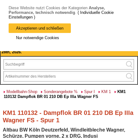
Diese Website nutzt Cookies der Kategorien
Analyse,
Performance, technisch notwendig
.
( Individuelle Cookie
Einstellungen )
Akzeptieren und schließen
Bitte beachten Sie: wir machen Betriebsferien, vom 03. bis 28.
Nur notwendige Cookies
August 2026 haben wir geschlossen.
Please note: we are closed for company holidays from August 3rd to
28th, 2026.
Modellbahn-Shop
Sonderangebote %
Spur I
KM 1
KM1
110132 Dampflok BR 01 210 DB Ep IIIa Wagner FS
KM1 110132 - Dampflok BR 01 210 DB Ep IIIa
Wagner FS - Spur 1
Altbau BW Köln Deutzerfeld, Windleitbleche Wagner,
Schürze, Pumpen vorne, 2 x DRG, Indusi