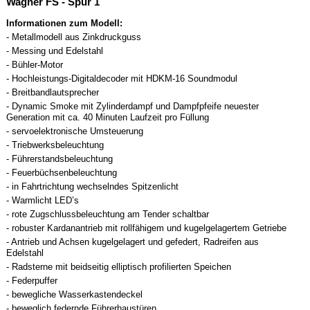
Wagner FS - Spur 1
Informationen zum Modell:
- Metallmodell aus Zinkdruckguss
- Messing und Edelstahl
- Bühler-Motor
- Hochleistungs-Digitaldecoder mit HDKM-16 Soundmodul
- Breitbandlautsprecher
- Dynamic Smoke mit Zylinderdampf und Dampfpfeife neuester
Generation mit ca. 40 Minuten Laufzeit pro Füllung
- servoelektronische Umsteuerung
- Triebwerksbeleuchtung
- Führerstandsbeleuchtung
- Feuerbüchsenbeleuchtung
- in Fahrtrichtung wechselndes Spitzenlicht
- Warmlicht LED’s
- rote Zugschlussbeleuchtung am Tender schaltbar
- robuster Kardanantrieb mit rollfähigem und kugelgelagertem Getriebe
- Antrieb und Achsen kugelgelagert und gefedert, Radreifen aus
Edelstahl
- Radsterne mit beidseitig elliptisch profilierten Speichen
- Federpuffer
- bewegliche Wasserkastendeckel
- beweglich federnde Führerhaustüren