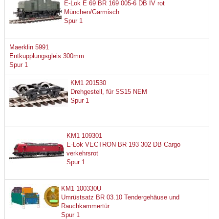
E-Lok E 69 BR 169 005-6 DB IV rot
München/Garmisch
Spur 1
Maerklin 5991
Entkupplungsgleis 300mm
Spur 1
KM1 201530
Drehgestell, für SS15 NEM
Spur 1
KM1 109301
E-Lok VECTRON BR 193 302 DB Cargo
verkehrsrot
Spur 1
KM1 100330U
Umrüstsatz BR 03.10 Tendergehäuse und
Rauchkammertür
Spur 1