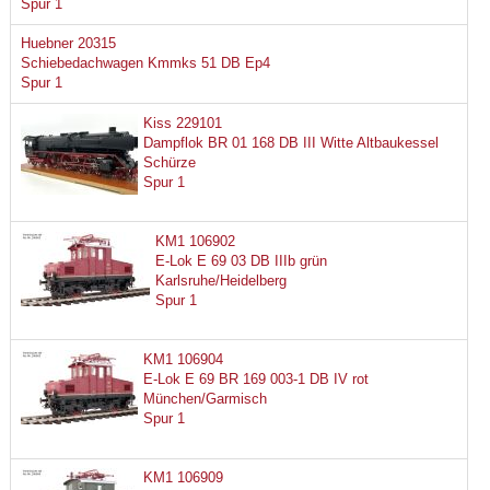
Spur 1
Huebner 20315
Schiebedachwagen Kmmks 51 DB Ep4
Spur 1
Kiss 229101
Dampflok BR 01 168 DB III Witte Altbaukessel
Schürze
Spur 1
KM1 106902
E-Lok E 69 03 DB IIIb grün
Karlsruhe/Heidelberg
Spur 1
KM1 106904
E-Lok E 69 BR 169 003-1 DB IV rot
München/Garmisch
Spur 1
KM1 106909