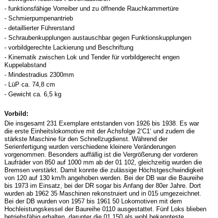
- funktionsfähige Vorreiber und zu öffnende Rauchkammertüre
- Schmierpumpenantrieb
- detaillierter Führerstand
- Schraubenkupplungen austauschbar gegen Funktionskupplungen
- vorbildgerechte Lackierung und Beschriftung
- Kinematik zwischen Lok und Tender für vorbildgerecht engen
Kuppelabstand
- Mindestradius 2300mm
- LüP ca. 74,8 cm
- Gewicht ca. 6,5 kg
Vorbild:
Die insgesamt 231 Exemplare entstanden von 1926 bis 1938. Es war
die erste Einheitslokomotive mit der Achsfolge 2‘C1‘ und zudem die
stärkste Maschine für den Schnellzugdienst. Während der
Serienfertigung wurden verschiedene kleinere Veränderungen
vorgenommen. Besonders auffällig ist die Vergrößerung der vorderen
Laufräder von 850 auf 1000 mm ab der 01 102, gleichzeitig wurden die
Bremsen verstärkt. Damit konnte die zulässige Höchstgeschwindigkeit
von 120 auf 130 km/h angehoben werden. Bei der DB war die Baureihe
bis 1973 im Einsatz, bei der DR sogar bis Anfang der 80er Jahre. Dort
wurden ab 1962 35 Maschinen rekonstruiert und in 015 umgezeichnet.
Bei der DB wurden von 1957 bis 1961 50 Lokomotiven mit dem
Hochleistungskessel der Baureihe 0110 ausgestattet. Fünf Loks blieben
betriebsfähig erhalten, darunter die 01 150 als wohl bekannteste