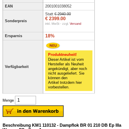
EAN
2001001038052
Statt
€ 2940.00
€ 2399.00
Sonderpreis
inkl. MwSt - zzgl.
Versand
18%
Ersparnis
Produktneuheit!
Dieser Artikel ist vom
Hersteller als Neuheit
Verfügbarkeit
angekündigt, aber noch
nicht ausgeliefert. Sie
können den
Artikel trotzdem hier
vorbestellen.
Menge
Beschreibung KM1 110132 - Dampflok BR 01 210 DB Ep IIIa