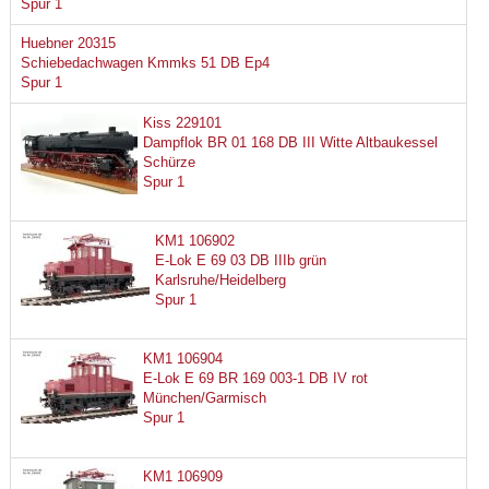
Spur 1
Huebner 20315
Schiebedachwagen Kmmks 51 DB Ep4
Spur 1
Kiss 229101
Dampflok BR 01 168 DB III Witte Altbaukessel
Schürze
Spur 1
KM1 106902
E-Lok E 69 03 DB IIIb grün
Karlsruhe/Heidelberg
Spur 1
KM1 106904
E-Lok E 69 BR 169 003-1 DB IV rot
München/Garmisch
Spur 1
KM1 106909