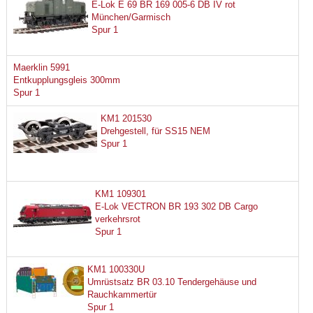
E-Lok E 69 BR 169 005-6 DB IV rot
München/Garmisch
Spur 1
Maerklin 5991
Entkupplungsgleis 300mm
Spur 1
KM1 201530
Drehgestell, für SS15 NEM
Spur 1
KM1 109301
E-Lok VECTRON BR 193 302 DB Cargo
verkehrsrot
Spur 1
KM1 100330U
Umrüstsatz BR 03.10 Tendergehäuse und
Rauchkammertür
Spur 1