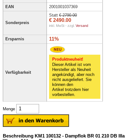
EAN
2001001037369
Statt
€ 2790.00
€ 2490.00
Sonderpreis
inkl. MwSt - zzgl.
Versand
11%
Ersparnis
Produktneuheit!
Dieser Artikel ist vom
Hersteller als Neuheit
Verfügbarkeit
angekündigt, aber noch
nicht ausgeliefert. Sie
können den
Artikel trotzdem hier
vorbestellen.
Menge
Beschreibung KM1 100132 - Dampflok BR 01 210 DB IIIa