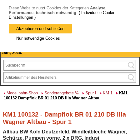
Diese Website nutzt Cookies der Kategorien
Analyse,
Performance, technisch notwendig
.
( Individuelle Cookie
Einstellungen )
Akzeptieren und schließen
Bitte beachten Sie: wir machen Betriebsferien, vom 03. bis 28.
Nur notwendige Cookies
August 2026 haben wir geschlossen.
Please note: we are closed for company holidays from August 3rd to
28th, 2026.
Modellbahn-Shop
Sonderangebote %
Spur I
KM 1
KM1
100132 Dampflok BR 01 210 DB IIIa Wagner Altbau
KM1 100132 - Dampflok BR 01 210 DB IIIa
Wagner Altbau - Spur 1
Altbau BW Köln Deutzerfeld, Windleitbleche Wagner,
Schürze, Pumpen vorne, 2 x DRG, Indusi