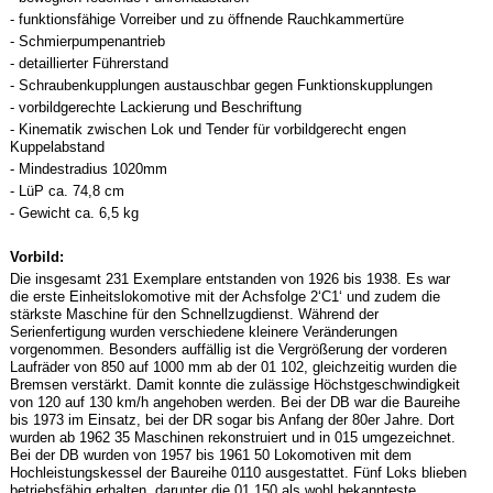
- funktionsfähige Vorreiber und zu öffnende Rauchkammertüre
- Schmierpumpenantrieb
- detaillierter Führerstand
- Schraubenkupplungen austauschbar gegen Funktionskupplungen
- vorbildgerechte Lackierung und Beschriftung
- Kinematik zwischen Lok und Tender für vorbildgerecht engen
Kuppelabstand
- Mindestradius 1020mm
- LüP ca. 74,8 cm
- Gewicht ca. 6,5 kg
Vorbild:
Die insgesamt 231 Exemplare entstanden von 1926 bis 1938. Es war
die erste Einheitslokomotive mit der Achsfolge 2‘C1‘ und zudem die
stärkste Maschine für den Schnellzugdienst. Während der
Serienfertigung wurden verschiedene kleinere Veränderungen
vorgenommen. Besonders auffällig ist die Vergrößerung der vorderen
Laufräder von 850 auf 1000 mm ab der 01 102, gleichzeitig wurden die
Bremsen verstärkt. Damit konnte die zulässige Höchstgeschwindigkeit
von 120 auf 130 km/h angehoben werden. Bei der DB war die Baureihe
bis 1973 im Einsatz, bei der DR sogar bis Anfang der 80er Jahre. Dort
wurden ab 1962 35 Maschinen rekonstruiert und in 015 umgezeichnet.
Bei der DB wurden von 1957 bis 1961 50 Lokomotiven mit dem
Hochleistungskessel der Baureihe 0110 ausgestattet. Fünf Loks blieben
betriebsfähig erhalten, darunter die 01 150 als wohl bekannteste