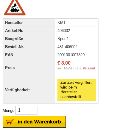
Hersteller
KM1
Artikel-Nr.
406002
Baugröße
Spur 1
Bestell-Nr.
481-406002
EAN
2001001007829
€ 8.00
Preis
inkl. MwSt - zzgl.
Versand
Zur Zeit vergriffen,
wird beim
Verfügbarkeit
Hersteller
nachbestellt.
Menge