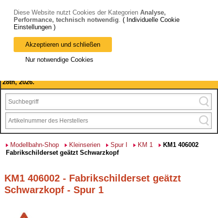
Diese Website nutzt Cookies der Kategorien
Analyse,
Performance, technisch notwendig
.
( Individuelle Cookie
Einstellungen )
Akzeptieren und schließen
Bitte beachten Sie: wir machen Betriebsferien, vom 03. bis 28.
Nur notwendige Cookies
August 2026 haben wir geschlossen.
Please note: we are closed for company holidays from August 3rd to
28th, 2026.
Modellbahn-Shop
Kleinserien
Spur I
KM 1
KM1 406002
Fabrikschilderset geätzt Schwarzkopf
KM1 406002 - Fabrikschilderset geätzt
Schwarzkopf - Spur 1