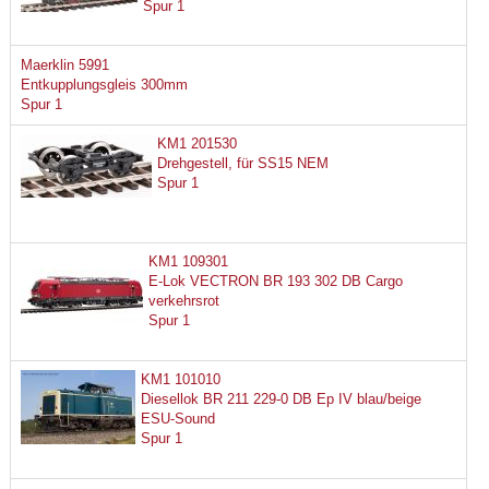
Spur 1
Maerklin 5991
Entkupplungsgleis 300mm
Spur 1
KM1 201530
Drehgestell, für SS15 NEM
Spur 1
KM1 109301
E-Lok VECTRON BR 193 302 DB Cargo
verkehrsrot
Spur 1
KM1 101010
Diesellok BR 211 229-0 DB Ep IV blau/beige
ESU-Sound
Spur 1