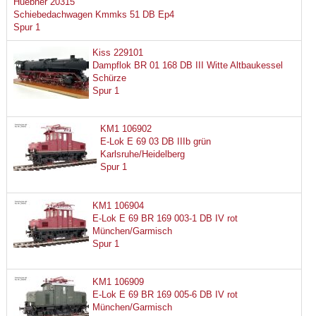
Huebner 20315
Schiebedachwagen Kmmks 51 DB Ep4
Spur 1
Kiss 229101
Dampflok BR 01 168 DB III Witte Altbaukessel
Schürze
Spur 1
KM1 106902
E-Lok E 69 03 DB IIIb grün
Karlsruhe/Heidelberg
Spur 1
KM1 106904
E-Lok E 69 BR 169 003-1 DB IV rot
München/Garmisch
Spur 1
KM1 106909
E-Lok E 69 BR 169 005-6 DB IV rot
München/Garmisch