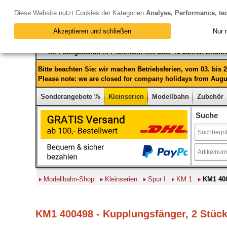
Diese Website nutzt Cookies der Kategorien
Analyse, Performance, te
Akzeptieren und schließen
Nur 
Ihr Fachgeschäft in Pforzheim mit über 40 Jahren Erfah
Bitte beachten Sie: wir machen Betriebsferien, vom 03. bis
Please note: we are closed for company holidays from Augus
Sonderangebote %
Kleinserien
Modellbahn
Zubehör
Suche
Modellbahn-Shop
Kleinserien
Spur I
KM 1
KM1 400
KM1 400498 - Kupplungsfänger, 2 Stück 