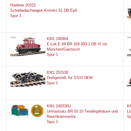
Huebner 20315
Schiebedachwagen Kmmks 51 DB Ep4
Spur 1
KM1 106904
E-Lok E 69 BR 169 003-1 DB IV rot
München/Garmisch
Spur 1
KM1 201530
Drehgestell, für SS15 NEM
Spur 1
KM1 100330U
K
Umrüstsatz BR 03.10 Tendergehäuse und
Lü
Rauchkammertür
Sp
Spur 1