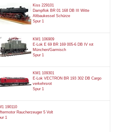
Kiss 229101
Dampflok BR 01 168 DB III Witte
Altbaukessel Schürze
Spur 1
KM1 106909
E-Lok E 69 BR 169 005-6 DB IV rot
München/Garmisch
Spur 1
KM1 109301
E-Lok VECTRON BR 193 302 DB Cargo
verkehrsrot
Spur 1
M1 190110
ftermotor Raucherzeuger 5 Volt
ur 1