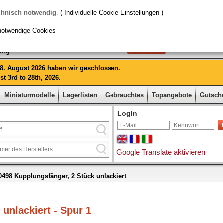
chnisch notwendig
.
( Individuelle Cookie Einstellungen )
notwendige Cookies
rung
 28. August 2026 haben wir geschlossen.
t 3rd to 28th, 2026.
Miniaturmodelle
Lagerlisten
Gebrauchtes
Topangebote
Gutsch
Login
Google Translate aktivieren
498 Kupplungsfänger, 2 Stück unlackiert
unlackiert - Spur 1