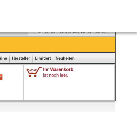
Ladengeschäft
|
Kontakt
|
Impressum
|
Startseite
eine
Hersteller
Limitiert
Neuheiten
Ihr Warenkorb
ist noch leer.