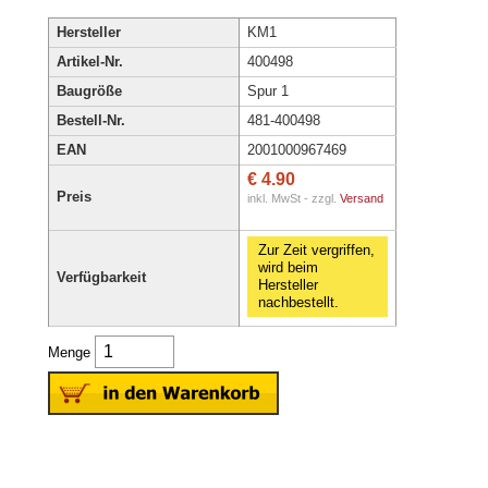
Hersteller
KM1
Artikel-Nr.
400498
Baugröße
Spur 1
Bestell-Nr.
481-400498
EAN
2001000967469
€ 4.90
Preis
inkl. MwSt - zzgl.
Versand
Zur Zeit vergriffen,
wird beim
Verfügbarkeit
Hersteller
nachbestellt.
Menge