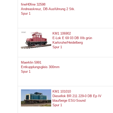
fineH0fine 32598
Andreaskreuz, DB-Ausführung 2 Stk.
Spur 1
KM1 106902
E-Lok E 69 03 DB IIIb grün
Karlsruhe/Heidelberg
Spur 1
Maerklin 5991
Entkupplungsgleis 300mm
Spur 1
KM1 101010
Diesellok BR 211 229-0 DB Ep IV
blau/beige ESU-Sound
Spur 1