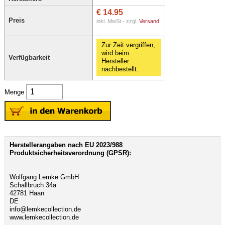
€ 14.95
Preis
inkl. MwSt - zzgl.
Versand
Zur Zeit vergriffen,
wird beim
Verfügbarkeit
Hersteller
nachbestellt.
Menge
Herstellerangaben nach EU 2023/988
Produktsicherheitsverordnung (GPSR):
Wolfgang Lemke GmbH
Schallbruch 34a
42781 Haan
DE
info@lemkecollection.de
www.lemkecollection.de