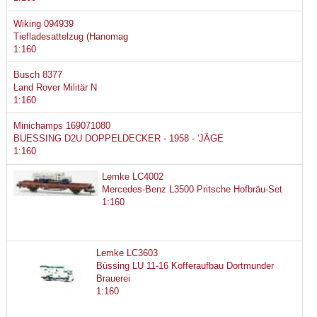
Wiking 094939
Tiefladesattelzug (Hanomag
1:160
Busch 8377
Land Rover Militär N
1:160
Minichamps 169071080
BUESSING D2U DOPPELDECKER - 1958 - 'JÄGE
1:160
Lemke LC4002
Mercedes-Benz L3500 Pritsche Hofbräu-Set
1:160
Lemke LC3603
Büssing LU 11-16 Kofferaufbau Dortmunder
Brauerei
1:160