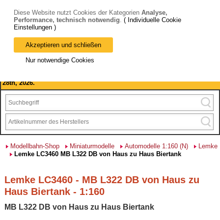
Diese Website nutzt Cookies der Kategorien
Analyse,
Performance, technisch notwendig
.
( Individuelle Cookie
Einstellungen )
Akzeptieren und schließen
Bitte beachten Sie: wir machen Betriebsferien, vom 03. bis 28.
Nur notwendige Cookies
August 2026 haben wir geschlossen.
Please note: we are closed for company holidays from August 3rd to
28th, 2026.
Modellbahn-Shop
Miniaturmodelle
Automodelle 1:160 (N)
Lemke
Lemke LC3460 MB L322 DB von Haus zu Haus Biertank
Lemke LC3460 - MB L322 DB von Haus zu
Haus Biertank - 1:160
MB L322 DB von Haus zu Haus Biertank