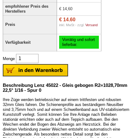
empfohlener Preis des
€ 14,60
Herstellers
€ 14.60
Preis
inkl. MwSt - zzgl.
Versand
Vorrätig und sofort
Verfügbarkeit
lieferbar.
Menge
Beschreibung Lenz 45022 - Gleis gebogen R2=1028,70mm
22,5° 1/16 - Spur 0
Ihre Züge werden betriebssicher auf einem trittfesten und robusten
32mm Gleis fahren. Die Schienenprofile aus beständigem Neusilber
sind 3,75mm hoch und auf einem Schwellenband aus UV-stabilisiertem
Kunststoff verlegt. Somit können Sie Ihre Anlage nach Belieben
stationär errichten oder auch auf dem Teppich aufbauen. Bei den
Weichen endet der Bogen des Abzweigs am Herzstück. Bei der
direkten Verbindung zweier Weichen entsteht so automatisch eine
Zwischengerade. Als besonders nettes Detail sorgt bei den