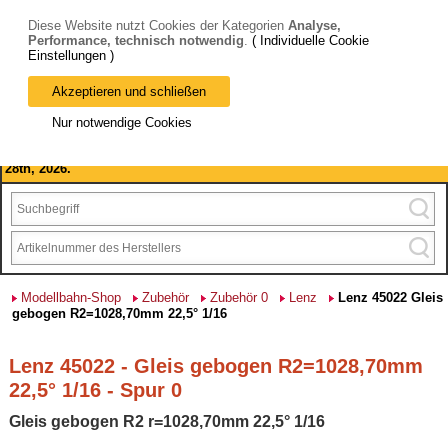
Diese Website nutzt Cookies der Kategorien
Analyse,
Performance, technisch notwendig
.
( Individuelle Cookie
Einstellungen )
Akzeptieren und schließen
Bitte beachten Sie: wir machen Betriebsferien, vom 03. bis 28.
Nur notwendige Cookies
August 2026 haben wir geschlossen.
Please note: we are closed for company holidays from August 3rd to
28th, 2026.
Modellbahn-Shop
Zubehör
Zubehör 0
Lenz
Lenz 45022 Gleis
gebogen R2=1028,70mm 22,5° 1/16
Lenz 45022 - Gleis gebogen R2=1028,70mm
22,5° 1/16 - Spur 0
Gleis gebogen R2 r=1028,70mm 22,5° 1/16