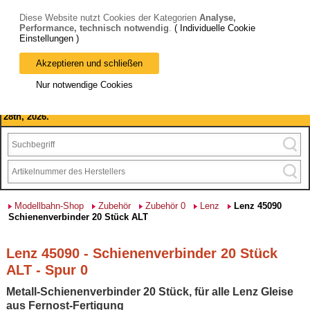
Diese Website nutzt Cookies der Kategorien
Analyse,
Performance, technisch notwendig
.
( Individuelle Cookie
Einstellungen )
Akzeptieren und schließen
Bitte beachten Sie: wir machen Betriebsferien, vom 03. bis 28.
Nur notwendige Cookies
August 2026 haben wir geschlossen.
Please note: we are closed for company holidays from August 3rd to
28th, 2026.
Modellbahn-Shop
Zubehör
Zubehör 0
Lenz
Lenz 45090
Schienenverbinder 20 Stück ALT
Lenz 45090 - Schienenverbinder 20 Stück
ALT - Spur 0
Metall-Schienenverbinder 20 Stück, für alle Lenz Gleise
aus Fernost-Fertigung