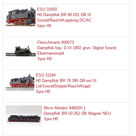
ESU 31650
H0 Dampflok BR 80 031 DB III
Sound/Rauch/Kupplung DC/AC
Spur H0
Fleischmann 400673
Dampflok bay. D VI 1802 grun, Digital Sound ,
Ebermannstadt
Spur H0
ESU 31184
H0 Dampflok BR 78 395 DR-ost III
LokSound/Doppel-Rauch/Kuppl
Spur H0
Micro Metakit 94802H.1
Dampflok BR 03 052 DB Wagner NEU
Spur H0