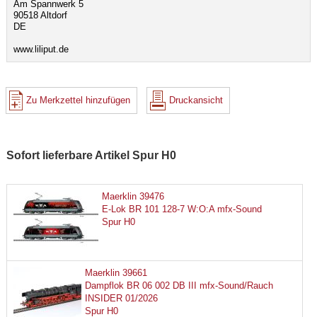
Am Spannwerk 5
90518 Altdorf
DE
www.liliput.de
Zu Merkzettel hinzufügen
Druckansicht
Sofort lieferbare Artikel Spur H0
Maerklin 39476
E-Lok BR 101 128-7 W:O:A mfx-Sound
Spur H0
Maerklin 39661
Dampflok BR 06 002 DB III mfx-Sound/Rauch
INSIDER 01/2026
Spur H0