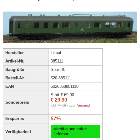
Hersteller
Liliput
Artikel-Nr.
385111
Baugröße
Spur H0
Bestell-Nr.
520-385111
EAN
5026368851110
Statt
€ 69.90
€ 29.90
Sonderpreis
inkl. MwSt - zzgl.
Versand
57%
Ersparnis
Vorrätig und sofort
Verfügbarkeit
lieferbar.