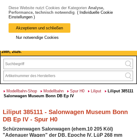
Diese Website nutzt Cookies der Kategorien
Analyse,
Performance, technisch notwendig
.
( Individuelle Cookie
Einstellungen )
Akzeptieren und schließen
Bitte beachten Sie: wir machen Betriebsferien, vom 03. bis 28.
Nur notwendige Cookies
August 2026 haben wir geschlossen.
Please note: we are closed for company holidays from August 3rd to
28th, 2026.
Modellbahn-Shop
Modellbahn
Spur H0
Liliput
Liliput 385111
Salonwagen Museum Bonn DB Ep IV
Liliput 385111 - Salonwagen Museum Bonn
DB Ep IV - Spur H0
Schürzenwagen Salonwagen (ehem.10 205 Köl)
"Adenauer Wagen" der DB, Epoche IV, LüP 268 mm