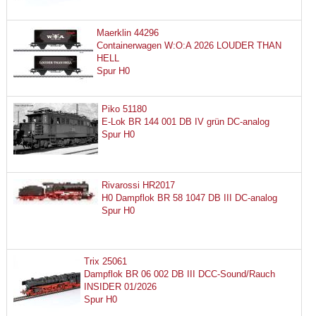
Maerklin 44296
Containerwagen W:O:A 2026 LOUDER THAN
HELL
Spur H0
Piko 51180
E-Lok BR 144 001 DB IV grün DC-analog
Spur H0
Rivarossi HR2017
H0 Dampflok BR 58 1047 DB III DC-analog
Spur H0
Trix 25061
Dampflok BR 06 002 DB III DCC-Sound/Rauch
INSIDER 01/2026
Spur H0