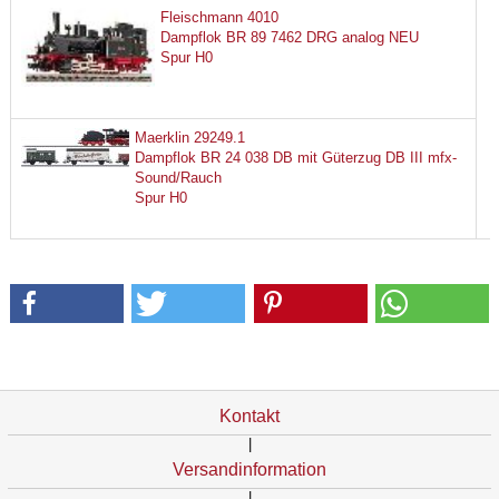
Fleischmann 4010
Dampflok BR 89 7462 DRG analog NEU
Spur H0
Maerklin 29249.1
Dampflok BR 24 038 DB mit Güterzug DB III mfx-
Sound/Rauch
Spur H0
Kontakt
|
Versandinformation
|